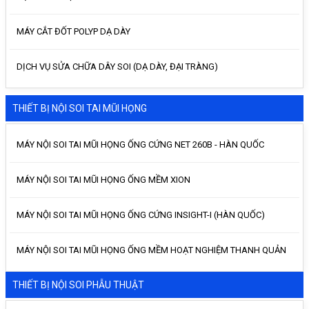
MÁY CẮT ĐỐT POLYP DẠ DÀY
DỊCH VỤ SỬA CHỮA DÂY SOI (DẠ DÀY, ĐẠI TRÀNG)
THIẾT BỊ NỘI SOI TAI MŨI HỌNG
MÁY NỘI SOI TAI MŨI HỌNG ỐNG CỨNG NET 260B - HÀN QUỐC
MÁY NỘI SOI TAI MŨI HỌNG ỐNG MỀM XION
MÁY NỘI SOI TAI MŨI HỌNG ỐNG CỨNG INSIGHT-I (HÀN QUỐC)
MÁY NỘI SOI TAI MŨI HỌNG ỐNG MỀM HOẠT NGHIỆM THANH QUẢN
THIẾT BỊ NỘI SOI PHẪU THUẬT