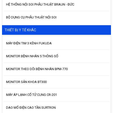
HỆ THỐNG NỘI SOI PHẪU THUẬT BRAUN - ĐỨC
BỘ DỤNG CỤ PHẪU THUẬT NỘI SOI
THIẾT BỊ Y TẾ KHÁC
MÁY ĐIỆN TIM 3 KÊNH FUKUDA
MONITOR BỆNH NHÂN 5 THÔNG SỐ
MONITOR THEO DÕI BỆNH NHÂN BPM-770
MONITOR SẢN KHOA BT300
MÁY ÁP LẠNH CỔ TỬ CUNG CR-201
DAO MỔ ĐIỆN CAO TẦN SURTRON