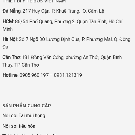
THIẾT BỊ Y TẾ BOS VIỆT NAM
Đà Nẵng:
217 Huy Cận, P. Khuê Trung, Q. Cẩm Lệ
HCM
: 86/54 Phổ Quang, Phường 2, Quận Tân Bình, Hồ Chí
Minh
Hà Nội:
Số 7 Ngõ 30 Lương Định Của, P. Phương Mai, Q. Đống
Đa
Cần Thơ:
181 Đồng Văn Cống, phường An Thới, Quận Bình
Thủy, TP Cần Thơ
Hotline:
0905.960.197 – 0931.121319
SẢN PHẨM CUNG CÂP
Nội soi Tai mũi họng
Nội soi tiêu hóa