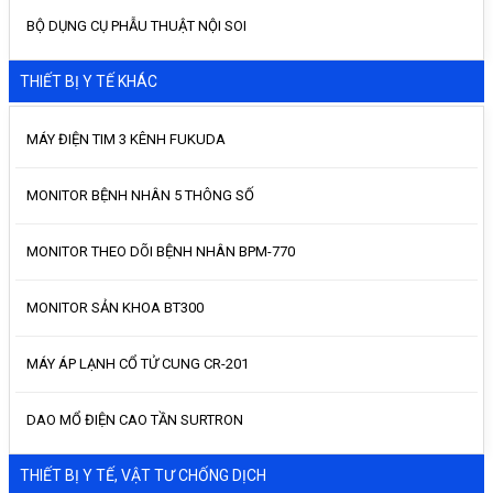
BỘ DỤNG CỤ PHẪU THUẬT NỘI SOI
THIẾT BỊ Y TẾ KHÁC
MÁY ĐIỆN TIM 3 KÊNH FUKUDA
MONITOR BỆNH NHÂN 5 THÔNG SỐ
MONITOR THEO DÕI BỆNH NHÂN BPM-770
MONITOR SẢN KHOA BT300
MÁY ÁP LẠNH CỔ TỬ CUNG CR-201
DAO MỔ ĐIỆN CAO TẦN SURTRON
THIẾT BỊ Y TẾ, VẬT TƯ CHỐNG DỊCH