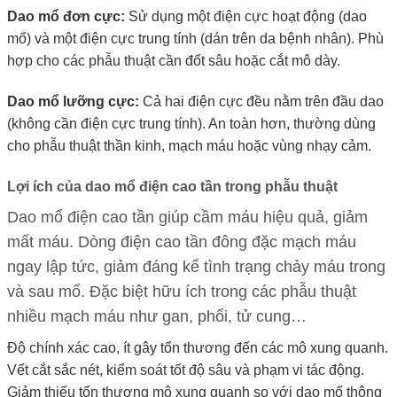
Dao mổ đơn cực:
Sử dụng một điện cực hoạt động (dao
mổ) và một điện cực trung tính (dán trên da bệnh nhân). Phù
hợp cho các phẫu thuật cần đốt sâu hoặc cắt mô dày.
Dao mổ lưỡng cực:
Cả hai điện cực đều nằm trên đầu dao
(không cần điện cực trung tính). An toàn hơn, thường dùng
cho phẫu thuật thần kinh, mạch máu hoặc vùng nhạy cảm.
Lợi ích của dao mổ điện cao tần trong phẫu thuật
Dao mổ điện cao tần giúp cầm máu hiệu quả, giảm
mất máu. Dòng điện cao tần đông đặc mạch máu
ngay lập tức, giảm đáng kể tình trạng chảy máu trong
và sau mổ. Đặc biệt hữu ích trong các phẫu thuật
nhiều mạch máu như gan, phổi, tử cung…
Độ chính xác cao, ít gây tổn thương đến các mô xung quanh.
Vết cắt sắc nét, kiểm soát tốt độ sâu và phạm vi tác động.
Giảm thiểu tổn thương mô xung quanh so với dao mổ thông