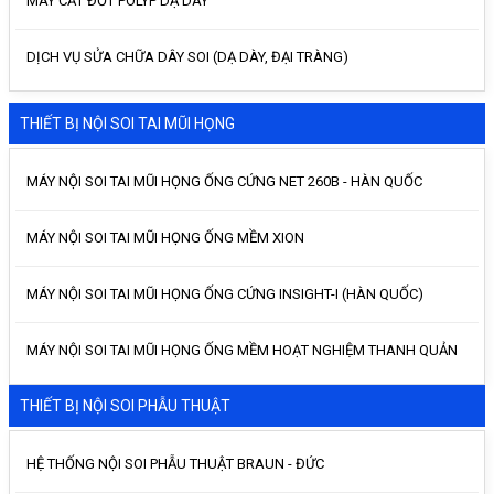
MÁY CẮT ĐỐT POLYP DẠ DÀY
DỊCH VỤ SỬA CHỮA DÂY SOI (DẠ DÀY, ĐẠI TRÀNG)
THIẾT BỊ NỘI SOI TAI MŨI HỌNG
MÁY NỘI SOI TAI MŨI HỌNG ỐNG CỨNG NET 260B - HÀN QUỐC
MÁY NỘI SOI TAI MŨI HỌNG ỐNG MỀM XION
MÁY NỘI SOI TAI MŨI HỌNG ỐNG CỨNG INSIGHT-I (HÀN QUỐC)
MÁY NỘI SOI TAI MŨI HỌNG ỐNG MỀM HOẠT NGHIỆM THANH QUẢN
THIẾT BỊ NỘI SOI PHẪU THUẬT
HỆ THỐNG NỘI SOI PHẪU THUẬT BRAUN - ĐỨC