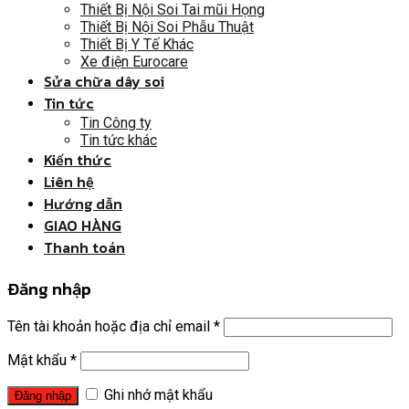
Thiết Bị Nội Soi Tai mũi Họng
Thiết Bị Nội Soi Phẫu Thuật
Thiết Bị Y Tế Khác
Xe điện Eurocare
Sửa chữa dây soi
Tin tức
Tin Công ty
Tin tức khác
Kiến thức
Liên hệ
Hướng dẫn
GIAO HÀNG
Thanh toán
Đăng nhập
Tên tài khoản hoặc địa chỉ email
*
Mật khẩu
*
Ghi nhớ mật khẩu