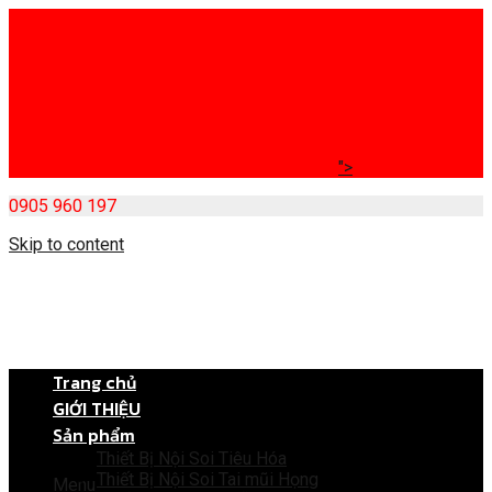
">
0905 960 197
Skip to content
Trang chủ
GIỚI THIỆU
Sản phẩm
Thiết Bị Nội Soi Tiêu Hóa
Thiết Bị Nội Soi Tai mũi Họng
Menu