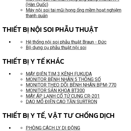
(Hàn Quốc)
Máy nội soi tai mũi họng ống mềm hoạt nghiệm
thanh quản
THIẾT BỊ NỘI SOI PHẪU THUẬT
Hệ thống nội soi phẫu thuật Braun - Đức
Bộ dụng cụ phẫu thuật nội soi
THIẾT BỊ Y TẾ KHÁC
MÁY ĐIỆN TIM 3 KÊNH FUKUDA
MONITOR BỆNH NHÂN 5 THÔNG SỐ
MONITOR THEO DÕI BỆNH NHÂN BPM-770
MONITOR SẢN KHOA BT300
MÁY ÁP LẠNH CỔ TỬ CUNG CR-201
DAO MỔ ĐIỆN CAO TẦN SURTRON
THIẾT BỊ Y TẾ, VẬT TƯ CHỐNG DỊCH
PHÒNG CÁCH LY DI ĐỘNG