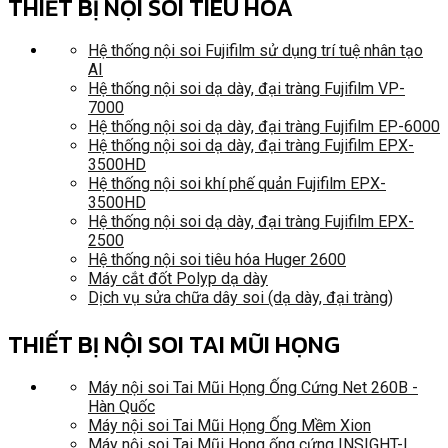
THIẾT BỊ NỘI SOI TIÊU HÓA
Hệ thống nội soi Fujifilm sử dụng trí tuệ nhân tạo
AI
Hệ thống nội soi dạ dày, đại tràng Fujifilm VP-
7000
Hệ thống nội soi dạ dày, đại tràng Fujifilm EP-6000
Hệ thống nội soi dạ dày, đại tràng Fujifilm EPX-
3500HD
Hệ thống nội soi khí phế quản Fujifilm EPX-
3500HD
Hệ thống nội soi dạ dày, đại tràng Fujifilm EPX-
2500
Hệ thống nội soi tiêu hóa Huger 2600
Máy cắt đốt Polyp dạ dày
Dịch vụ sửa chữa dây soi (dạ dày, đại tràng)
THIẾT BỊ NỘI SOI TAI MŨI HỌNG
Máy nội soi Tai Mũi Họng Ống Cứng Net 260B -
Hàn Quốc
Máy nội soi Tai Mũi Họng Ống Mềm Xion
Máy nội soi Tai Mũi Họng ống cứng INSIGHT-I