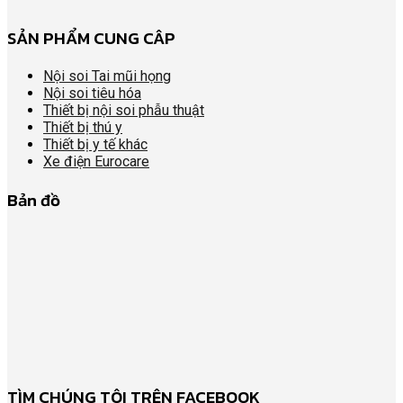
SẢN PHẨM CUNG CÂP
Nội soi Tai mũi họng
Nội soi tiêu hóa
Thiết bị nội soi phẫu thuật
Thiết bị thú y
Thiết bị y tế khác
Xe điện Eurocare
Bản đồ
TÌM CHÚNG TÔI TRÊN FACEBOOK