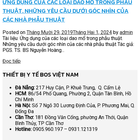
ỨNG DỤNG CỦA CÁC LOẠI DAO MỔ TRONG PHẪU
THUẬT. NHỮNG YÊU CẦU DƯỚI GÓC NHÌN CỦA
CÁC NHÀ PHẪU THUẬT
Posted on
Tháng Mười 29, 2019
Tháng Hai 1, 2024
by
admin
Tài liệu: Ứng dụng của các loại dao mổ trong phẫu thuật.
Những yêu cầu dưới góc nhìn của các nhà phẫu thuật Tác giả:
PGS. TS. BS Nguyễn Hoàng...
Đọc tiếp
THIẾT BỊ Y TẾ BOS VIỆT NAM
Đà Nẵng:
217 Huy Cận, P. Khuê Trung, Q. Cẩm Lệ
HCM
: 86/54 Phổ Quang, Phường 2, Quận Tân Bình, Hồ
Chí Minh
Hà Nội:
Số 7 Ngõ 30 Lương Định Của, P. Phương Mai, Q.
Đống Đa
Cần Thơ:
181 Đồng Văn Cống, phường An Thới, Quận
Bình Thủy, TP Cần Thơ
Hotline:
0905.960.197 – 0931.121319