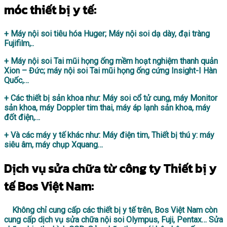
móc thiết bị y tế:
+
Máy nội soi tiêu hóa Huger; Máy nội soi dạ dày, đại tràng
Fujifilm,..
+
Máy nội soi Tai mũi họng ống mềm hoạt nghiệm thanh quản
Xion – Đức; máy nội soi Tai mũi họng ống cứng Insight-I Hàn
Quốc,…
+
Các thiết bị sản khoa như: Máy soi cổ tử cung, máy Monitor
sản khoa, máy Doppler tim thai, máy áp lạnh sản khoa, máy
đốt điện,…
+
Và các máy y tế khác như: Máy điện tim, Thiết bị thú y: máy
siêu âm, máy chụp Xquang…
Dịch vụ sửa chữa từ công ty Thiết bị y
tế Bos Việt Nam:
Không chỉ cung cấp các thiết bị y tế trên, Bos Việt Nam còn
cung cấp dịch vụ sửa chữa nội soi Olympus, Fuji, Pentax… Sửa