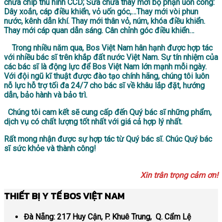
chữa chip thu hình CCD; Sửa chữa thay mới bộ phận uốn cong:
Dây xoắn, cáp điều khiển, vỏ uốn góc,…Thay mới vòi phun
nước, kênh dẫn khí. Thay mới thân vỏ, núm, khóa điều khiển.
Thay mới cáp quan dẫn sáng. Cân chỉnh góc điều khiển…
Trong nhiều năm qua, Bos Việt Nam hân hạnh được hợp tác
với nhiều bác sĩ trên khắp đất nước Việt Nam. Sự tín nhiệm của
các bác sĩ là động lực để Bos Việt Nam lớn mạnh mỗi ngày.
Với đội ngũ kĩ thuật được đào tạo chính hãng, chúng tôi
luôn
nỗ lực hỗ trợ tối đa
24/7
cho bác sĩ về khâu lắp đặt, hướng
dẫn, bảo hành và bảo trì.
Chúng tôi cam kết sẽ cung cấp đến Quý bác sĩ những phẩm,
dịch vụ có chất lượng tốt nhất với giá cả hợp lý nhất.
Rất mong nhận được sự hợp tác từ Quý bác sĩ. Chúc Quý bác
sĩ sức khỏe và thành công!
Xin trân trọng cảm ơn!
THIẾT BỊ Y TẾ BOS VIỆT NAM
Đà Nẵng:
217 Huy Cận, P. Khuê Trung, Q. Cẩm Lệ