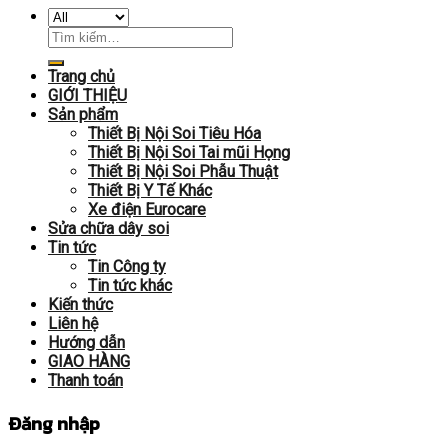
Trang chủ
GIỚI THIỆU
Sản phẩm
Thiết Bị Nội Soi Tiêu Hóa
Thiết Bị Nội Soi Tai mũi Họng
Thiết Bị Nội Soi Phẫu Thuật
Thiết Bị Y Tế Khác
Xe điện Eurocare
Sửa chữa dây soi
Tin tức
Tin Công ty
Tin tức khác
Kiến thức
Liên hệ
Hướng dẫn
GIAO HÀNG
Thanh toán
Đăng nhập