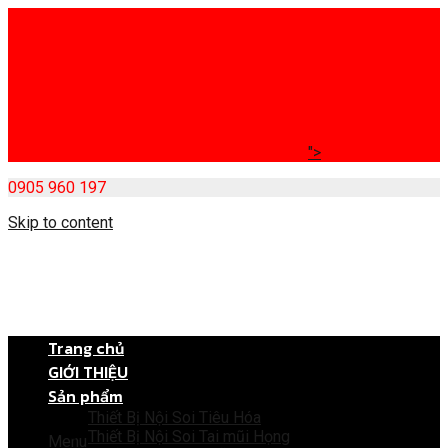
">
0905 960 197
Skip to content
Trang chủ
GIỚI THIỆU
Sản phẩm
Thiết Bị Nội Soi Tiêu Hóa
Thiết Bị Nội Soi Tai mũi Họng
Menu