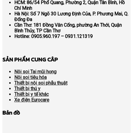
HCM
: 86/54 Phổ Quang, Phường 2, Quận Tân Bình, Hồ
Chí Minh
Hà Nội:
Số 7 Ngõ 30 Lương Định Của, P. Phương Mai, Q.
Đống Đa
Cần Thơ:
181 Đồng Văn Cống, phường An Thới, Quận
Bình Thủy, TP Cần Thơ
Hotline:
0905.960.197 – 0931.121319
SẢN PHẨM CUNG CÂP
Nội soi Tai mũi họng
Nội soi tiêu hóa
Thiết bị nội soi phẫu thuật
Thiết bị thú y
Thiết bị y tế khác
Xe điện Eurocare
Bản đồ