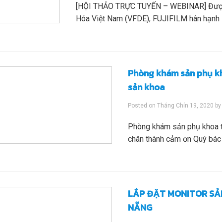
[HỘI THẢO TRỰC TUYẾN – WEBINAR] Được s
Hóa Việt Nam (VFDE), FUJIFILM hân hạnh là 
Phòng khám sản phụ kh
sản khoa
Posted on
Tháng Chín 19, 2020
b
Phòng khám sản phụ khoa t
chân thành cảm ơn Quý bác 
LẮP ĐẶT MONITOR SẢ
NẴNG