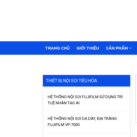
Skip
to
content
TRANG CHỦ
GIỚI THIỆU
SẢN PHẨM
THIẾT BỊ NỘI SOI TIÊU HÓA
HỆ THỐNG NỘI SOI FUJIFILM SỬ DỤNG TRÍ
TUỆ NHÂN TẠO AI
HỆ THỐNG NỘI SOI DẠ DÀY, ĐẠI TRÀNG
FUJIFILM VP-7000