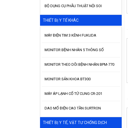
BỘ DỤNG CỤ PHẪU THUẬT NỘI SOI
THIẾT BỊ Y TẾ KHÁC
MÁY ĐIỆN TIM 3 KÊNH FUKUDA
MONITOR BỆNH NHÂN 5 THÔNG SỐ
MONITOR THEO DÕI BỆNH NHÂN BPM-770
MONITOR SẢN KHOA BT300
MÁY ÁP LẠNH CỔ TỬ CUNG CR-201
DAO MỔ ĐIỆN CAO TẦN SURTRON
THIẾT BỊ Y TẾ, VẬT TƯ CHỐNG DỊCH