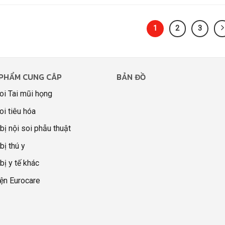
1
2
3
PHẨM CUNG CÂP
BẢN ĐỒ
oi Tai mũi họng
oi tiêu hóa
 bị nội soi phẫu thuật
bị thú y
 bị y tế khác
ện Eurocare