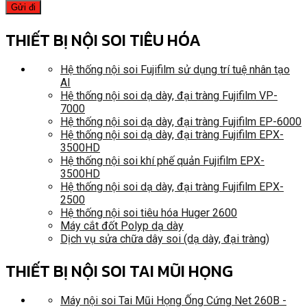
THIẾT BỊ NỘI SOI TIÊU HÓA
Hệ thống nội soi Fujifilm sử dụng trí tuệ nhân tạo
AI
Hệ thống nội soi dạ dày, đại tràng Fujifilm VP-
7000
Hệ thống nội soi dạ dày, đại tràng Fujifilm EP-6000
Hệ thống nội soi dạ dày, đại tràng Fujifilm EPX-
3500HD
Hệ thống nội soi khí phế quản Fujifilm EPX-
3500HD
Hệ thống nội soi dạ dày, đại tràng Fujifilm EPX-
2500
Hệ thống nội soi tiêu hóa Huger 2600
Máy cắt đốt Polyp dạ dày
Dịch vụ sửa chữa dây soi (dạ dày, đại tràng)
THIẾT BỊ NỘI SOI TAI MŨI HỌNG
Máy nội soi Tai Mũi Họng Ống Cứng Net 260B -