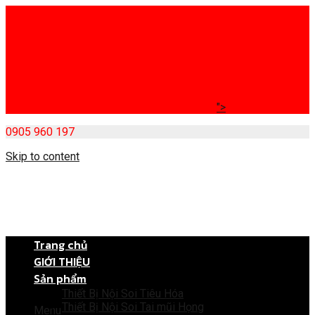
">
0905 960 197
Skip to content
Trang chủ
GIỚI THIỆU
Sản phẩm
Thiết Bị Nội Soi Tiêu Hóa
Thiết Bị Nội Soi Tai mũi Họng
Menu