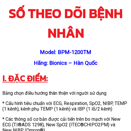
SỐ THEO DÕI BỆNH
NHÂN
Model: BPM-1200TM
Hãng: Bionics – Hàn Quốc
I. ĐẶC ĐIỂM:
Bảng chọn điều hướng thân thiện với người sử dụng
* Cấu hình tiêu chuẩn với ECG, Respiration, SpO2, NIBP, TEMP
(1 kênh), kênh phụ TEMP (1 kênh) và IBP (1 lỗ/2 kênh)
* Các thông số cơ bản được cải tiến trên bo mạch với New
ECG (T.I®ADS 1298), New SpO2 (ITEC®CHIPO2PM) và
New NIBP (Omron®)