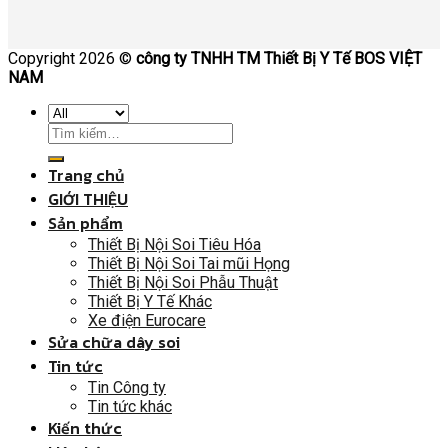
Copyright 2026 ©
công ty TNHH TM Thiết Bị Y Tế BOS VIỆT
NAM
Trang chủ
GIỚI THIỆU
Sản phẩm
Thiết Bị Nội Soi Tiêu Hóa
Thiết Bị Nội Soi Tai mũi Họng
Thiết Bị Nội Soi Phẫu Thuật
Thiết Bị Y Tế Khác
Xe điện Eurocare
Sửa chữa dây soi
Tin tức
Tin Công ty
Tin tức khác
Kiến thức