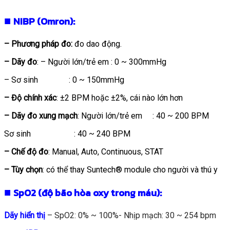
■
NIBP (Omron):
– Phương pháp đo:
đo dao động.
– Dãy đo
: – Người lớn/trẻ em : 0 ~ 300mmHg
– Sơ sinh : 0 ~ 150mmHg
– Độ chính xác
: ±2 BPM hoặc ±2%, cái nào lớn hơn
– Dãy đo xung mạch
: Người lớn/trẻ em : 40 ~ 200 BPM
Sơ sinh : 40 ~ 240 BPM
– Chế độ đo
: Manual, Auto, Continuous, STAT
– Tùy chọn
: có thể thay Suntech® module cho người và thú y
■
SpO2 (độ bão hòa oxy trong máu):
Dãy hiển thị
– SpO2: 0% ~ 100%- Nhịp mạch: 30 ~ 254 bpm