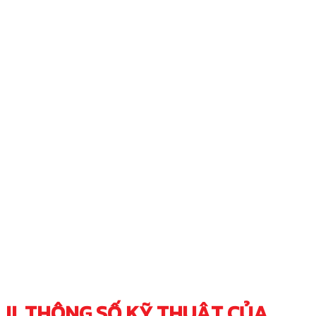
II. THÔNG SỐ KỸ THUẬT CỦA