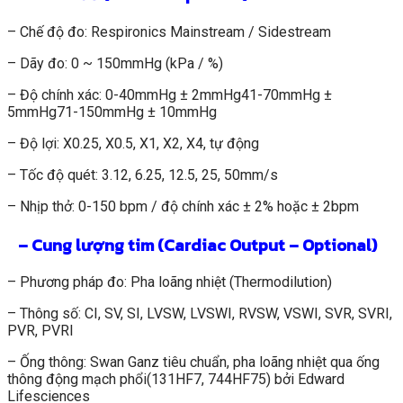
– Chế độ đo: Respironics Mainstream / Sidestream
– Dãy đo: 0 ~ 150mmHg (kPa / %)
– Độ chính xác: 0-40mmHg ± 2mmHg41-70mmHg ±
5mmHg71
-150mmHg ± 10mmHg
– Độ lợi: X0.25, X0.5, X1, X2, X4, tự động
– Tốc độ quét: 3.12, 6.25, 12.5, 25, 50mm/s
– Nhịp thở: 0-150 bpm / độ chính xác ± 2% hoặc ± 2bpm
– Cung lượng tim (Cardiac Output – Optional)
– Phương pháp đo: Pha loãng nhiệt (Thermodilution)
– Thông số: CI, SV, SI, LVSW, LVSWI, RVSW, VSWI, SVR, SVRI,
PVR, PVRI
– Ống thông: Swan Ganz tiêu chuẩn, pha loãng nhiệt qua ống
thông động mạch phổi(131HF7, 744HF75) bởi Edward
Lifesciences