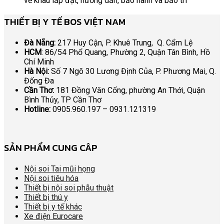
về khâu lắp đặt, hướng dẫn, bảo hành và bảo trì
THIẾT BỊ Y TẾ BOS VIỆT NAM
Đà Nẵng:
217 Huy Cận, P. Khuê Trung, Q. Cẩm Lệ
HCM
: 86/54 Phổ Quang, Phường 2, Quận Tân Bình, Hồ
Chí Minh
Hà Nội:
Số 7 Ngõ 30 Lương Định Của, P. Phương Mai, Q.
Đống Đa
Cần Thơ:
181 Đồng Văn Cống, phường An Thới, Quận
Bình Thủy, TP Cần Thơ
Hotline:
0905.960.197 – 0931.121319
SẢN PHẨM CUNG CÂP
Nội soi Tai mũi họng
Nội soi tiêu hóa
Thiết bị nội soi phẫu thuật
Thiết bị thú y
Thiết bị y tế khác
Xe điện Eurocare