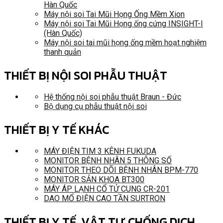
Hàn Quốc
Máy nội soi Tai Mũi Họng Ống Mềm Xion
Máy nội soi Tai Mũi Họng ống cứng INSIGHT-I
(Hàn Quốc)
Máy nội soi tai mũi họng ống mềm hoạt nghiệm
thanh quản
THIẾT BỊ NỘI SOI PHẪU THUẬT
Hệ thống nội soi phẫu thuật Braun - Đức
Bộ dụng cụ phẫu thuật nội soi
THIẾT BỊ Y TẾ KHÁC
MÁY ĐIỆN TIM 3 KÊNH FUKUDA
MONITOR BỆNH NHÂN 5 THÔNG SỐ
MONITOR THEO DÕI BỆNH NHÂN BPM-770
MONITOR SẢN KHOA BT300
MÁY ÁP LẠNH CỔ TỬ CUNG CR-201
DAO MỔ ĐIỆN CAO TẦN SURTRON
THIẾT BỊ Y TẾ, VẬT TƯ CHỐNG DỊCH