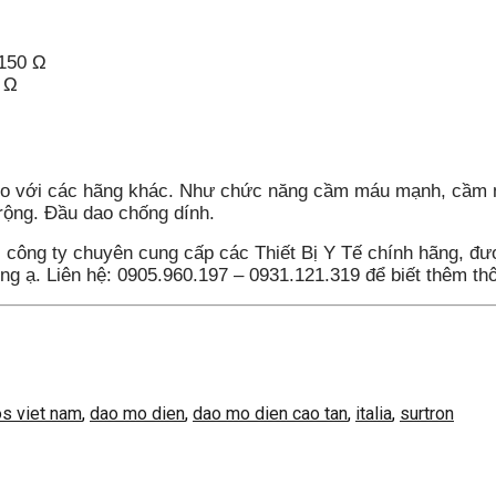
150 Ω
 Ω
 so với các hãng khác. Như chức năng cầm máu mạnh, cầm 
rộng. Đầu dao chống dính.
,
công ty chuyên cung cấp các Thiết Bị Y Tế chính hãng, đượ
g ạ. Liên hệ: 0905.960.197 – 0931.121.319 để biết thêm thông
s viet nam
,
dao mo dien
,
dao mo dien cao tan
,
italia
,
surtron