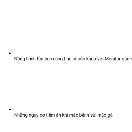
Đồng hành tận tình cùng bác sĩ sản khoa với Monitor sản
Những nguy cơ tiềm ẩn khi mắc bệnh sùi mào gà