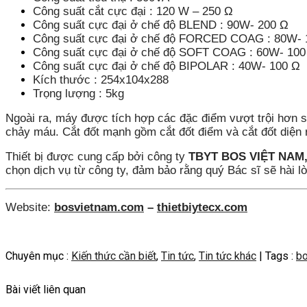
Công suất cắt cực đại : 120 W – 250 Ω
Công suất cực đại ở chế độ BLEND : 90W- 200 Ω
Công suất cực đại ở chế độ FORCED COAG : 80W- 
Công suất cực đại ở chế độ SOFT COAG : 60W- 100
Công suất cực đại ở chế độ BIPOLAR : 40W- 100 Ω
Kích thước : 254x104x288
Trọng lượng : 5kg
Ngoài ra, máy được tích hợp các đặc điểm vượt trội hơn
chảy máu. Cắt đốt mạnh gồm cắt đốt điểm và cắt đốt diện 
Thiết bị được cung cấp bởi công ty
TBYT BOS VIỆT NAM
chọn dịch vụ từ công ty, đảm bảo rằng quý Bác sĩ sẽ hài lòn
Website:
bosvietnam.com
–
thietbiytecx.com
Chuyên mục :
Kiến thức cần biết
,
Tin tức
,
Tin tức khác
| Tags :
bo
Bài viết liên quan