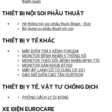
thanh quản
THIẾT BỊ NỘI SOI PHẪU THUẬT
Hệ thống nội soi phẫu thuật Braun - Đức
Bộ dụng cụ phẫu thuật nội soi
THIẾT BỊ Y TẾ KHÁC
MÁY ĐIỆN TIM 3 KÊNH FUKUDA
MONITOR BỆNH NHÂN 5 THÔNG SỐ
MONITOR THEO DÕI BỆNH NHÂN BPM-770
MONITOR SẢN KHOA BT300
MÁY ÁP LẠNH CỔ TỬ CUNG CR-201
DAO MỔ ĐIỆN CAO TẦN SURTRON
THIẾT BỊ Y TẾ, VẬT TƯ CHỐNG DỊCH
PHÒNG CÁCH LY DI ĐỘNG
XE ĐIỆN EUROCARE