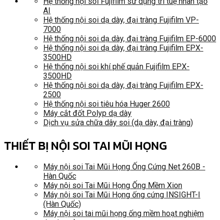
Hệ thống nội soi Fujifilm sử dụng trí tuệ nhân tạo
AI
Hệ thống nội soi dạ dày, đại tràng Fujifilm VP-
7000
Hệ thống nội soi dạ dày, đại tràng Fujifilm EP-6000
Hệ thống nội soi dạ dày, đại tràng Fujifilm EPX-
3500HD
Hệ thống nội soi khí phế quản Fujifilm EPX-
3500HD
Hệ thống nội soi dạ dày, đại tràng Fujifilm EPX-
2500
Hệ thống nội soi tiêu hóa Huger 2600
Máy cắt đốt Polyp dạ dày
Dịch vụ sửa chữa dây soi (dạ dày, đại tràng)
THIẾT BỊ NỘI SOI TAI MŨI HỌNG
Máy nội soi Tai Mũi Họng Ống Cứng Net 260B -
Hàn Quốc
Máy nội soi Tai Mũi Họng Ống Mềm Xion
Máy nội soi Tai Mũi Họng ống cứng INSIGHT-I
(Hàn Quốc)
Máy nội soi tai mũi họng ống mềm hoạt nghiệm