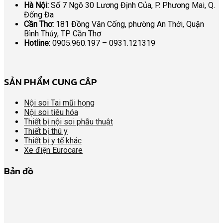
Hà Nội:
Số 7 Ngõ 30 Lương Định Của, P. Phương Mai, Q.
Đống Đa
Cần Thơ:
181 Đồng Văn Cống, phường An Thới, Quận
Bình Thủy, TP Cần Thơ
Hotline:
0905.960.197 – 0931.121319
SẢN PHẨM CUNG CÂP
Nội soi Tai mũi họng
Nội soi tiêu hóa
Thiết bị nội soi phẫu thuật
Thiết bị thú y
Thiết bị y tế khác
Xe điện Eurocare
Bản đồ