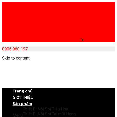
">
0905 960 197
Skip to content
Trang chủ
GIỚI THIỆU
Sản phẩm
Thiết Bị Nội Soi Tiêu Hóa
Thiết Bị Nội Soi Tai mũi Họng
Menu