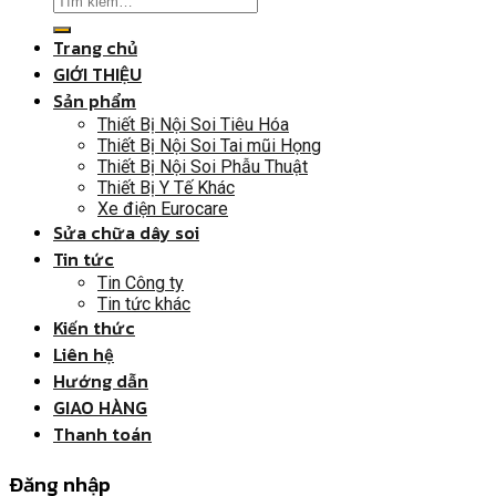
Trang chủ
GIỚI THIỆU
Sản phẩm
Thiết Bị Nội Soi Tiêu Hóa
Thiết Bị Nội Soi Tai mũi Họng
Thiết Bị Nội Soi Phẫu Thuật
Thiết Bị Y Tế Khác
Xe điện Eurocare
Sửa chữa dây soi
Tin tức
Tin Công ty
Tin tức khác
Kiến thức
Liên hệ
Hướng dẫn
GIAO HÀNG
Thanh toán
Đăng nhập