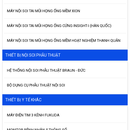
MÁY NỘI SOI TAI MŨI HỌNG ỐNG MỀM XION
MÁY NỘI SOI TAI MŨI HỌNG ỐNG CỨNG INSIGHT-I (HÀN QUỐC)
MÁY NỘI SOI TAI MŨI HỌNG ỐNG MỀM HOẠT NGHIỆM THANH QUẢN
THIẾT BỊ NỘI SOI PHẪU THUẬT
HỆ THỐNG NỘI SOI PHẪU THUẬT BRAUN - ĐỨC
BỘ DỤNG CỤ PHẪU THUẬT NỘI SOI
THIẾT BỊ Y TẾ KHÁC
MÁY ĐIỆN TIM 3 KÊNH FUKUDA
MONITOR BỆNH NHÂN 5 THÔNG SỐ