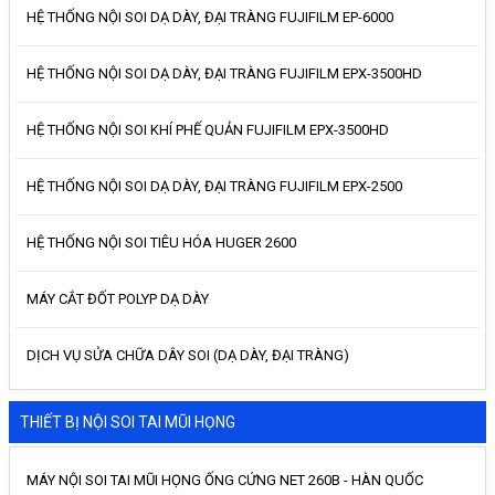
HỆ THỐNG NỘI SOI DẠ DÀY, ĐẠI TRÀNG FUJIFILM EP-6000
HỆ THỐNG NỘI SOI DẠ DÀY, ĐẠI TRÀNG FUJIFILM EPX-3500HD
HỆ THỐNG NỘI SOI KHÍ PHẾ QUẢN FUJIFILM EPX-3500HD
HỆ THỐNG NỘI SOI DẠ DÀY, ĐẠI TRÀNG FUJIFILM EPX-2500
HỆ THỐNG NỘI SOI TIÊU HÓA HUGER 2600
MÁY CẮT ĐỐT POLYP DẠ DÀY
DỊCH VỤ SỬA CHỮA DÂY SOI (DẠ DÀY, ĐẠI TRÀNG)
THIẾT BỊ NỘI SOI TAI MŨI HỌNG
MÁY NỘI SOI TAI MŨI HỌNG ỐNG CỨNG NET 260B - HÀN QUỐC