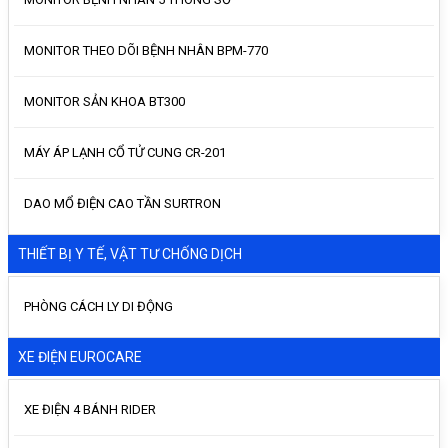
MONITOR THEO DÕI BỆNH NHÂN BPM-770
MONITOR SẢN KHOA BT300
MÁY ÁP LẠNH CỔ TỬ CUNG CR-201
DAO MỔ ĐIỆN CAO TẦN SURTRON
THIẾT BỊ Y TẾ, VẬT TƯ CHỐNG DỊCH
PHÒNG CÁCH LY DI ĐỘNG
XE ĐIỆN EUROCARE
XE ĐIỆN 4 BÁNH RIDER