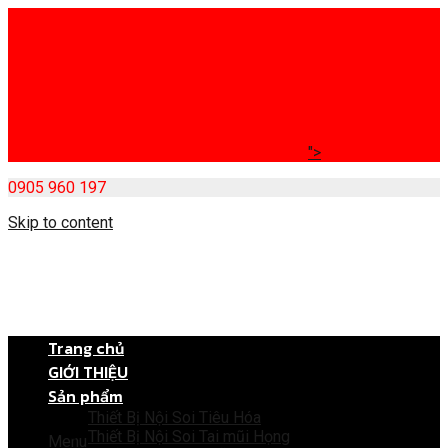
">
0905 960 197
Skip to content
Trang chủ
GIỚI THIỆU
Sản phẩm
Thiết Bị Nội Soi Tiêu Hóa
Thiết Bị Nội Soi Tai mũi Họng
Menu