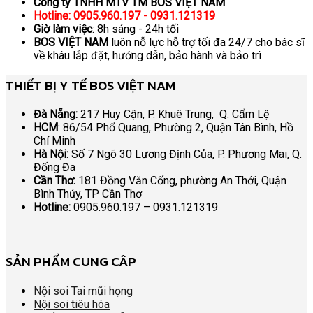
Công ty TNHH MTV TM BOS VIỆT NAM
Hotline: 0905.960.197 - 0931.121319
Giờ làm việc
: 8h sáng - 24h tối
BOS VIỆT NAM
luôn nỗ lực hỗ trợ tối đa 24/7 cho bác sĩ
về khâu lắp đặt, hướng dẫn, bảo hành và bảo trì
THIẾT BỊ Y TẾ BOS VIỆT NAM
Đà Nẵng:
217 Huy Cận, P. Khuê Trung, Q. Cẩm Lệ
HCM
: 86/54 Phổ Quang, Phường 2, Quận Tân Bình, Hồ
Chí Minh
Hà Nội:
Số 7 Ngõ 30 Lương Định Của, P. Phương Mai, Q.
Đống Đa
Cần Thơ:
181 Đồng Văn Cống, phường An Thới, Quận
Bình Thủy, TP Cần Thơ
Hotline:
0905.960.197 – 0931.121319
SẢN PHẨM CUNG CÂP
Nội soi Tai mũi họng
Nội soi tiêu hóa