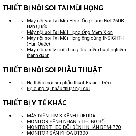
THIẾT BỊ NỘI SOI TAI MŨI HỌNG
Máy nội soi Tai Mũi Họng Ống Cứng Net 260B -
Hàn Quốc
Máy nội soi Tai Mũi Họng Ống Mềm Xion
Máy nội soi Tai Mũi Họng ống cứng INSIGHT-I
(Hàn Quốc)
Máy nội soi tai mũi họng ống mềm hoạt nghiệm
thanh quản
THIẾT BỊ NỘI SOI PHẪU THUẬT
Hệ thống nội soi phẫu thuật Braun - Đức
Bộ dụng cụ phẫu thuật nội soi
THIẾT BỊ Y TẾ KHÁC
MÁY ĐIỆN TIM 3 KÊNH FUKUDA
MONITOR BỆNH NHÂN 5 THÔNG SỐ
MONITOR THEO DÕI BỆNH NHÂN BPM-770
MONITOR SẢN KHOA BT300