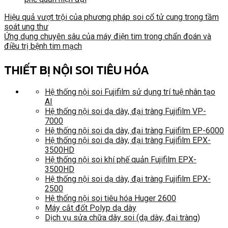
Hiệu quả vượt trội của phương pháp soi cổ tử cung trong tầm
soát ung thư
Ứng dụng chuyên sâu của máy điện tim trong chẩn đoán và
điều trị bệnh tim mạch
THIẾT BỊ NỘI SOI TIÊU HÓA
Hệ thống nội soi Fujifilm sử dụng trí tuệ nhân tạo
AI
Hệ thống nội soi dạ dày, đại tràng Fujifilm VP-
7000
Hệ thống nội soi dạ dày, đại tràng Fujifilm EP-6000
Hệ thống nội soi dạ dày, đại tràng Fujifilm EPX-
3500HD
Hệ thống nội soi khí phế quản Fujifilm EPX-
3500HD
Hệ thống nội soi dạ dày, đại tràng Fujifilm EPX-
2500
Hệ thống nội soi tiêu hóa Huger 2600
Máy cắt đốt Polyp dạ dày
Dịch vụ sửa chữa dây soi (dạ dày, đại tràng)