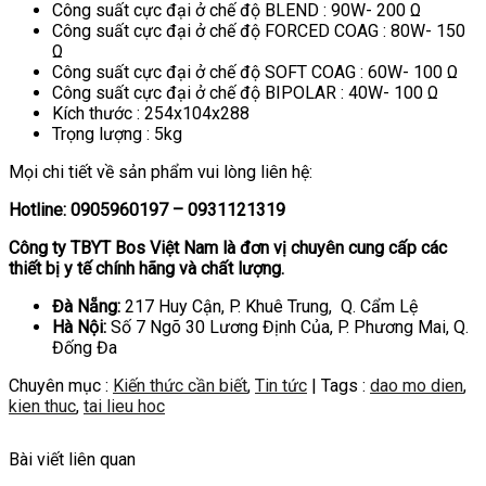
Công suất cực đại ở chế độ BLEND : 90W- 200 Ω
Công suất cực đại ở chế độ FORCED COAG : 80W- 150
Ω
Công suất cực đại ở chế độ SOFT COAG : 60W- 100 Ω
Công suất cực đại ở chế độ BIPOLAR : 40W- 100 Ω
Kích thước : 254x104x288
Trọng lượng : 5kg
Mọi chi tiết về sản phẩm vui lòng liên hệ:
Hotline: 0905960197 – 0931121319
Công ty TBYT Bos Việt Nam là đơn vị chuyên cung cấp các
thiết bị y tế chính hãng và chất lượng.
Đà Nẵng:
217 Huy Cận, P. Khuê Trung, Q. Cẩm Lệ
Hà Nội:
Số 7 Ngõ 30 Lương Định Của, P. Phương Mai, Q.
Đống Đa
Chuyên mục :
Kiến thức cần biết
,
Tin tức
| Tags :
dao mo dien
,
kien thuc
,
tai lieu hoc
Bài viết liên quan