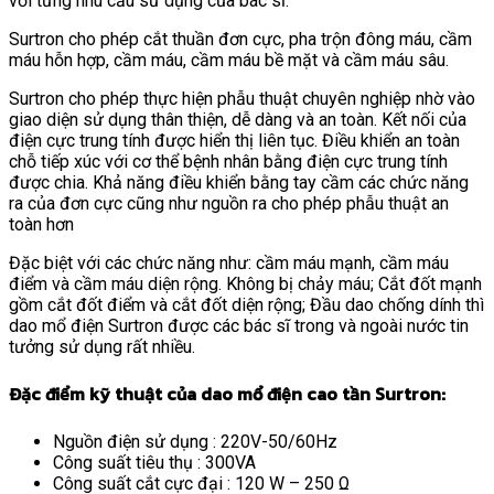
với từng nhu cầu sử dụng của bác sĩ.
Surtron cho phép cắt thuần đơn cực, pha trộn đông máu, cầm
máu hỗn hợp, cầm máu, cầm máu bề mặt và cầm máu sâu.
Surtron cho phép thực hiện phẫu thuật chuyên nghiệp nhờ vào
giao diện sử dụng thân thiện, dễ dàng và an toàn. Kết nối của
điện cực trung tính được hiển thị liên tục. Điều khiển an toàn
chỗ tiếp xúc với cơ thể bệnh nhân bằng điện cực trung tính
được chia. Khả năng điều khiển bằng tay cầm các chức năng
ra của đơn cực cũng như nguồn ra cho phép phẫu thuật an
toàn hơn
Đặc biệt với các chức năng như: cầm máu mạnh, cầm máu
điểm và cầm máu diện rộng. Không bị chảy máu; Cắt đốt mạnh
gồm cắt đốt điểm và cắt đốt diện rộng; Đầu dao chống dính thì
dao mổ điện Surtron được các bác sĩ trong và ngoài nước tin
tưởng sử dụng rất nhiều.
Đặc điểm kỹ thuật của dao mổ điện cao tần Surtron:
Nguồn điện sử dụng : 220V-50/60Hz
Công suất tiêu thụ : 300VA
Công suất cắt cực đại : 120 W – 250 Ω