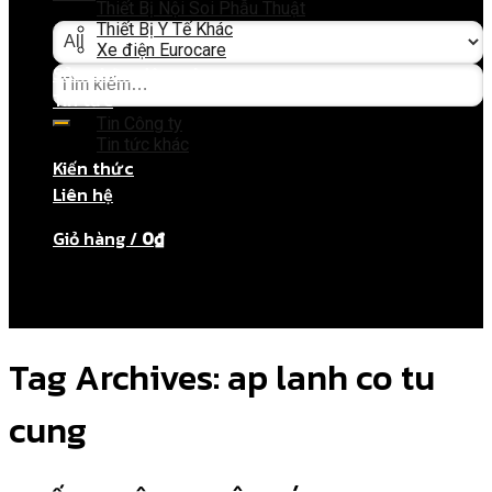
Thiết Bị Nội Soi Phẫu Thuật
Thiết Bị Y Tế Khác
Xe điện Eurocare
Sửa chữa dây soi
Tin tức
Tin Công ty
Tin tức khác
Giỏ hàng
Kiến thức
Liên hệ
Chưa có sản phẩm trong giỏ hàng.
Giỏ hàng /
0
₫
Chưa có sản phẩm trong giỏ hàng.
Tag Archives:
ap lanh co tu
cung