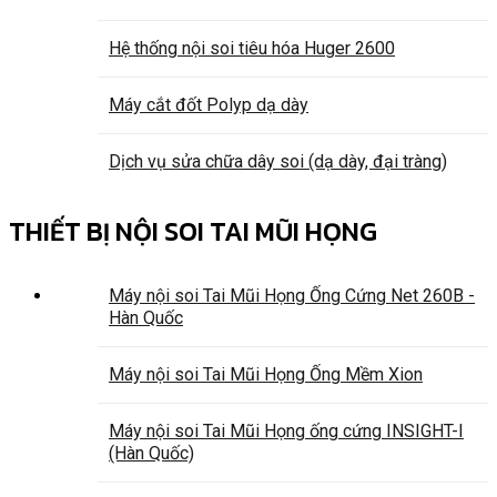
Hệ thống nội soi tiêu hóa Huger 2600
Máy cắt đốt Polyp dạ dày
Dịch vụ sửa chữa dây soi (dạ dày, đại tràng)
THIẾT BỊ NỘI SOI TAI MŨI HỌNG
Máy nội soi Tai Mũi Họng Ống Cứng Net 260B -
Hàn Quốc
Máy nội soi Tai Mũi Họng Ống Mềm Xion
Máy nội soi Tai Mũi Họng ống cứng INSIGHT-I
(Hàn Quốc)