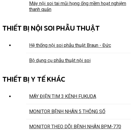
Máy nội soi tai mũi họng ống mềm hoạt nghiệm
thanh quản
THIẾT BỊ NỘI SOI PHẪU THUẬT
Hệ thống nội soi phẫu thuật Braun - Đức
Bộ dụng cụ phẫu thuật nội soi
THIẾT BỊ Y TẾ KHÁC
MÁY ĐIỆN TIM 3 KÊNH FUKUDA
MONITOR BỆNH NHÂN 5 THÔNG SỐ
MONITOR THEO DÕI BỆNH NHÂN BPM-770