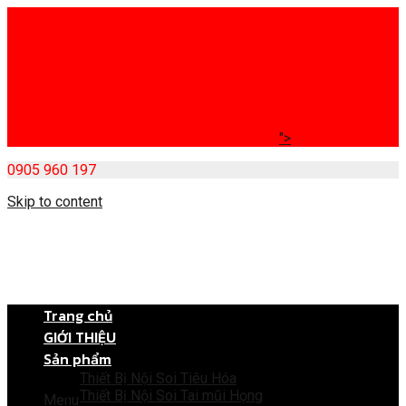
">
0905 960 197
Skip to content
Trang chủ
GIỚI THIỆU
Sản phẩm
Thiết Bị Nội Soi Tiêu Hóa
Thiết Bị Nội Soi Tai mũi Họng
Menu