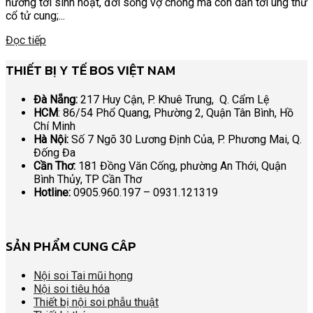
hưởng tới sinh hoạt, đời sống vợ chồng mà còn dẫn tới ung thư
cổ tử cung;...
Đọc tiếp
THIẾT BỊ Y TẾ BOS VIỆT NAM
Đà Nẵng:
217 Huy Cận, P. Khuê Trung, Q. Cẩm Lệ
HCM
: 86/54 Phổ Quang, Phường 2, Quận Tân Bình, Hồ
Chí Minh
Hà Nội:
Số 7 Ngõ 30 Lương Định Của, P. Phương Mai, Q.
Đống Đa
Cần Thơ:
181 Đồng Văn Cống, phường An Thới, Quận
Bình Thủy, TP Cần Thơ
Hotline:
0905.960.197 – 0931.121319
SẢN PHẨM CUNG CÂP
Nội soi Tai mũi họng
Nội soi tiêu hóa
Thiết bị nội soi phẫu thuật