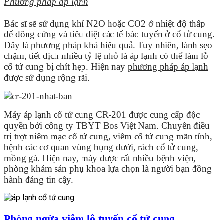
Phương pháp áp lạnh
Bác sĩ sẽ sử dụng khí N2O hoặc CO2 ở nhiệt độ thấp
để đông cứng và tiêu diệt các tế bào tuyến ở cổ tử cung.
Đây là phương pháp khá hiệu quả. Tuy nhiên, lành sẹo
chậm, tiết dịch nhiều tỷ lệ nhỏ là áp lạnh có thể làm lỗ
cổ tử cung bị chít hẹp. Hiện nay
phương pháp áp lạnh
được sử dụng rộng rãi.
Máy áp lạnh cổ tử cung CR-201 được cung cấp độc
quyền bởi công ty TBYT Bos Việt Nam. Chuyên điều
trị trợt niêm mạc cổ tử cung, viêm cổ tử cung mãn tính,
bệnh các cơ quan vùng bụng dưới, rách cổ tử cung,
mồng gà. Hiện nay, máy được rất nhiều bệnh viện,
phòng khám sản phụ khoa lựa chọn là người bạn đồng
hành đáng tin cậy.
Phòng ngừa viêm lộ tuyến cổ tử cung