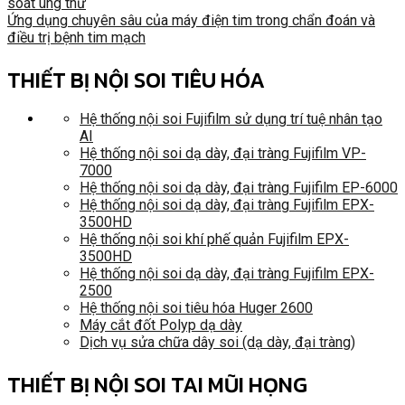
soát ung thư
Ứng dụng chuyên sâu của máy điện tim trong chẩn đoán và
điều trị bệnh tim mạch
THIẾT BỊ NỘI SOI TIÊU HÓA
Hệ thống nội soi Fujifilm sử dụng trí tuệ nhân tạo
AI
Hệ thống nội soi dạ dày, đại tràng Fujifilm VP-
7000
Hệ thống nội soi dạ dày, đại tràng Fujifilm EP-6000
Hệ thống nội soi dạ dày, đại tràng Fujifilm EPX-
3500HD
Hệ thống nội soi khí phế quản Fujifilm EPX-
3500HD
Hệ thống nội soi dạ dày, đại tràng Fujifilm EPX-
2500
Hệ thống nội soi tiêu hóa Huger 2600
Máy cắt đốt Polyp dạ dày
Dịch vụ sửa chữa dây soi (dạ dày, đại tràng)
THIẾT BỊ NỘI SOI TAI MŨI HỌNG