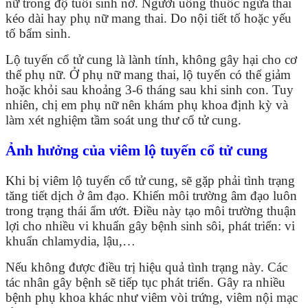
nữ trong độ tuổi sinh nở. Người uống thuốc ngừa thai
kéo dài hay phụ nữ mang thai. Do nội tiết tố hoặc yếu
tố bẩm sinh.
Lộ tuyến cổ tử cung là lành tính, không gây hại cho cơ
thể phụ nữ. Ở phụ nữ mang thai, lộ tuyến có thể giảm
hoặc khỏi sau khoảng 3-6 tháng sau khi sinh con. Tuy
nhiên, chị em phụ nữ nên khám phụ khoa định kỳ và
làm xét nghiệm tầm soát ung thư cổ tử cung.
Ảnh hưởng của viêm lộ tuyến cổ tử cung
Khi bị viêm lộ tuyến cổ tử cung, sẽ gặp phải tình trạng
tăng tiết dịch ở âm đạo. Khiến môi trường âm đạo luôn
trong trạng thái ẩm ướt. Điều này tạo môi trường thuận
lợi cho nhiều vi khuẩn gây bệnh sinh sôi, phát triển: vi
khuẩn chlamydia, lậu,…
Nếu không được điều trị hiệu quả tình trạng này. Các
tác nhân gây bệnh sẽ tiếp tục phát triển. Gây ra nhiều
bệnh phụ khoa khác như viêm vòi trứng, viêm nội mạc