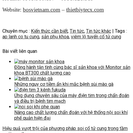
Website:
bosvietnam.com
–
thietbiytecx.com
Chuyên mục :
Kiến thức cần biết
,
Tin tức
,
Tin tức khác
| Tags :
ap lanh co tu cung
,
sản phụ khoa
,
viêm lộ tuyến cổ tử cung
Bài viết liên quan
Đồng hành tận tình cùng bác sĩ sản khoa với Monitor sản
khoa BT300 chất lượng cao
Những nguy cơ tiềm ẩn khi mắc bệnh sùi mào gà
Ứng dụng chuyên sâu của máy điện tim trong chẩn đoán
và điều trị bệnh tim mạch
Nâng cao chất lượng chẩn đoán với hệ thống nội soi khí
phế quản hiện đại
Hiệu quả vượt trội của phương pháp soi cổ tử cung trong tầm