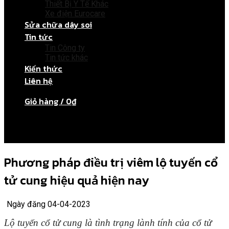
Thiết Bị Y Tế Khác
Xe điện Eurocare
Sửa chữa dây soi
Tin tức
Tin Công ty
Tin tức khác
Kiến thức
Liên hệ
Giỏ hàng /
0
₫
Chưa có sản phẩm trong giỏ hàng.
Phương pháp điều trị viêm lộ tuyến cổ
tử cung hiệu quả hiện nay
Ngày đăng 04-04-2023
Lộ tuyến cổ tử cung là tình trạng lành tính của cổ tử