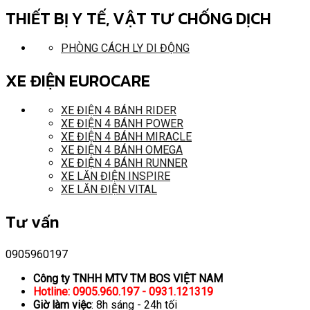
THIẾT BỊ Y TẾ, VẬT TƯ CHỐNG DỊCH
PHÒNG CÁCH LY DI ĐỘNG
XE ĐIỆN EUROCARE
XE ĐIỆN 4 BÁNH RIDER
XE ĐIỆN 4 BÁNH POWER
XE ĐIỆN 4 BÁNH MIRACLE
XE ĐIỆN 4 BÁNH OMEGA
XE ĐIỆN 4 BÁNH RUNNER
XE LĂN ĐIỆN INSPIRE
XE LĂN ĐIỆN VITAL
Tư vấn
0905960197
Công ty TNHH MTV TM BOS VIỆT NAM
Hotline: 0905.960.197 - 0931.121319
Giờ làm việc
: 8h sáng - 24h tối