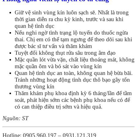
Giữ vệ sinh vùng kín luôn sạch sẽ. Nhất là trong
thời gian diễn ra chu kỳ kinh, trước và sau khi
quan hệ tình dục
Nếu nghi ngờ tình trạng lộ tuyến do thuốc ngừa
thai. Chị em có thể tạm ngưng để theo dõi sau khi
được bác sĩ tư vấn và thăm khám
Tuyệt đối không thụt rửa sâu trong âm đạo
Mặc quần lót vừa vặn, chất liệu thoáng mát, không
mặc quần ôm và bó sát vào vùng kín
Quan hệ tình dục an toàn, không quan hệ bừa bãi.
Tránh những hoạt động tình dục thô bạo gây tổn
thương vùng kín
Thăm khám phụ khoa định kỳ 6 tháng/lần để tầm
soát, phát hiện sớm các bệnh phụ khoa nếu có để
có can thiệp điều trị sớm và hiệu quả.
Nguồn: ST
Hotline: 0905.960.197 – 0931.121.319