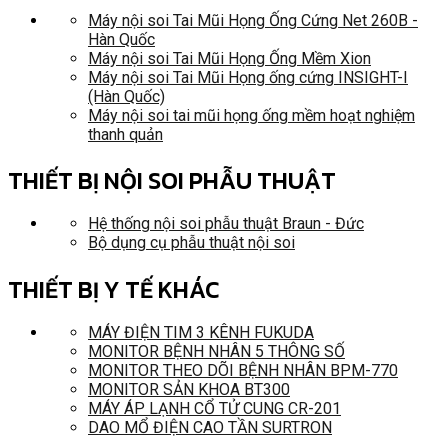
Máy nội soi Tai Mũi Họng Ống Cứng Net 260B -
Hàn Quốc
Máy nội soi Tai Mũi Họng Ống Mềm Xion
Máy nội soi Tai Mũi Họng ống cứng INSIGHT-I
(Hàn Quốc)
Máy nội soi tai mũi họng ống mềm hoạt nghiệm
thanh quản
THIẾT BỊ NỘI SOI PHẪU THUẬT
Hệ thống nội soi phẫu thuật Braun - Đức
Bộ dụng cụ phẫu thuật nội soi
THIẾT BỊ Y TẾ KHÁC
MÁY ĐIỆN TIM 3 KÊNH FUKUDA
MONITOR BỆNH NHÂN 5 THÔNG SỐ
MONITOR THEO DÕI BỆNH NHÂN BPM-770
MONITOR SẢN KHOA BT300
MÁY ÁP LẠNH CỔ TỬ CUNG CR-201
DAO MỔ ĐIỆN CAO TẦN SURTRON