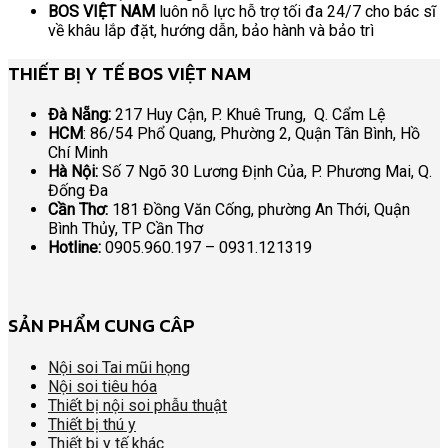
BOS VIỆT NAM
luôn nỗ lực hỗ trợ tối đa 24/7 cho bác sĩ
về khâu lắp đặt, hướng dẫn, bảo hành và bảo trì
THIẾT BỊ Y TẾ BOS VIỆT NAM
Đà Nẵng:
217 Huy Cận, P. Khuê Trung, Q. Cẩm Lệ
HCM
: 86/54 Phổ Quang, Phường 2, Quận Tân Bình, Hồ
Chí Minh
Hà Nội:
Số 7 Ngõ 30 Lương Định Của, P. Phương Mai, Q.
Đống Đa
Cần Thơ:
181 Đồng Văn Cống, phường An Thới, Quận
Bình Thủy, TP Cần Thơ
Hotline:
0905.960.197 – 0931.121319
SẢN PHẨM CUNG CÂP
Nội soi Tai mũi họng
Nội soi tiêu hóa
Thiết bị nội soi phẫu thuật
Thiết bị thú y
Thiết bị y tế khác