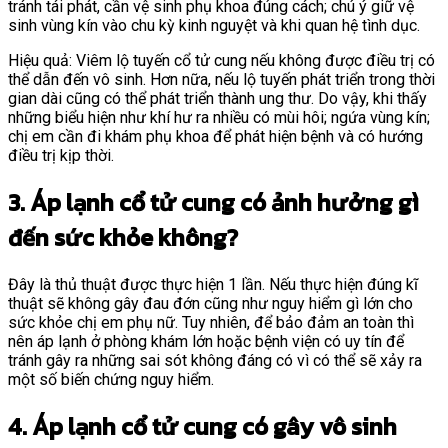
tránh tái phát, cần vệ sinh phụ khoa đúng cách; chú ý giữ vệ
sinh vùng kín vào chu kỳ kinh nguyệt và khi quan hệ tình dục.
Hiệu quả: Viêm lộ tuyến cổ tử cung nếu không được điều trị có
thể dẫn đến vô sinh. Hơn nữa, nếu lộ tuyến phát triển trong thời
gian dài cũng có thể phát triển thành ung thư. Do vậy, khi thấy
những biểu hiện như khí hư ra nhiều có mùi hôi; ngứa vùng kín;
chị em cần đi khám phụ khoa để phát hiện bệnh và có hướng
điều trị kịp thời.
3. Áp lạnh cổ tử cung có ảnh hưởng gì
đến sức khỏe không?
Đây là thủ thuật được thực hiện 1 lần. Nếu thực hiện đúng kĩ
thuật sẽ không gây đau đớn cũng như nguy hiểm gì lớn cho
sức khỏe chị em phụ nữ. Tuy nhiên, để bảo đảm an toàn thì
nên áp lạnh ở phòng khám lớn hoặc bệnh viện có uy tín để
tránh gây ra những sai sót không đáng có vì có thể sẽ xảy ra
một số biến chứng nguy hiểm.
4. Áp lạnh cổ tử cung có gây vô sinh