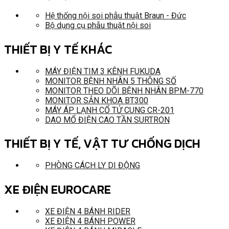
Hệ thống nội soi phẫu thuật Braun - Đức
Bộ dụng cụ phẫu thuật nội soi
THIẾT BỊ Y TẾ KHÁC
MÁY ĐIỆN TIM 3 KÊNH FUKUDA
MONITOR BỆNH NHÂN 5 THÔNG SỐ
MONITOR THEO DÕI BỆNH NHÂN BPM-770
MONITOR SẢN KHOA BT300
MÁY ÁP LẠNH CỔ TỬ CUNG CR-201
DAO MỔ ĐIỆN CAO TẦN SURTRON
THIẾT BỊ Y TẾ, VẬT TƯ CHỐNG DỊCH
PHÒNG CÁCH LY DI ĐỘNG
XE ĐIỆN EUROCARE
XE ĐIỆN 4 BÁNH RIDER
XE ĐIỆN 4 BÁNH POWER