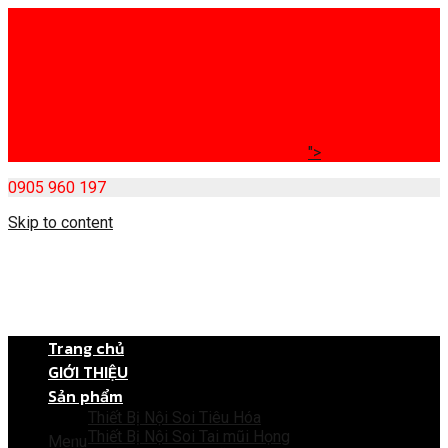
">
0905 960 197
Skip to content
Trang chủ
GIỚI THIỆU
Sản phẩm
Thiết Bị Nội Soi Tiêu Hóa
Thiết Bị Nội Soi Tai mũi Họng
Menu