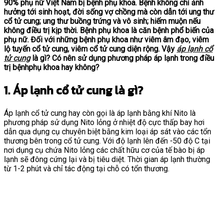
90% phụ nữ Việt Nam bị bệnh phụ khoa. Bệnh không chỉ ảnh
hưởng tới sinh hoạt, đời sống vợ chồng mà còn dẫn tới ung thư
cổ tử cung; ung thư buồng trứng và vô sinh; hiếm muộn nếu
không điều trị kịp thời. Bệnh phụ khoa là căn bệnh phổ biến của
phụ nữ. Đối với những bệnh phụ khoa như viêm âm đạo, viêm
lộ tuyến cổ tử cung, viêm cổ tử cung diện rộng. Vậy
áp lạnh cổ
tử cung
là gì? Có nên sử dụng phương pháp áp lạnh trong điều
trị bệnhphụ khoa hay không?
1. Áp lạnh cổ tử cung là gì?
Áp lạnh cổ tử cung hay còn gọi là áp lạnh bằng khí Nito là
phương pháp sử dụng Nito lỏng ở nhiệt độ cực thấp bay hơi
dẫn qua dụng cụ chuyên biệt bằng kim loại áp sát vào các tổn
thương bên trong cổ tử cung. Với độ lạnh lên đến -50 độ C tại
nơi dụng cụ chứa Nito lỏng các chất hữu cơ của tế bào bị áp
lạnh sẽ đông cứng lại và bị tiêu diệt. Thời gian áp lạnh thường
từ 1-2 phút và chỉ tác động tại chỗ có tổn thương.