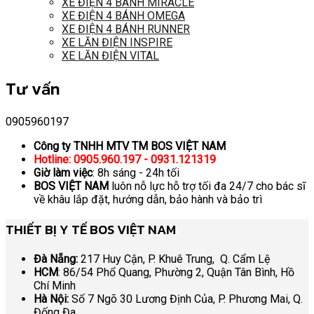
XE ĐIỆN 4 BÁNH MIRACLE
XE ĐIỆN 4 BÁNH OMEGA
XE ĐIỆN 4 BÁNH RUNNER
XE LĂN ĐIỆN INSPIRE
XE LĂN ĐIỆN VITAL
Tư vấn
0905960197
Công ty TNHH MTV TM BOS VIỆT NAM
Hotline: 0905.960.197 - 0931.121319
Giờ làm việc
: 8h sáng - 24h tối
BOS VIỆT NAM
luôn nỗ lực hỗ trợ tối đa 24/7 cho bác sĩ
về khâu lắp đặt, hướng dẫn, bảo hành và bảo trì
THIẾT BỊ Y TẾ BOS VIỆT NAM
Đà Nẵng:
217 Huy Cận, P. Khuê Trung, Q. Cẩm Lệ
HCM
: 86/54 Phổ Quang, Phường 2, Quận Tân Bình, Hồ
Chí Minh
Hà Nội:
Số 7 Ngõ 30 Lương Định Của, P. Phương Mai, Q.
Đống Đa