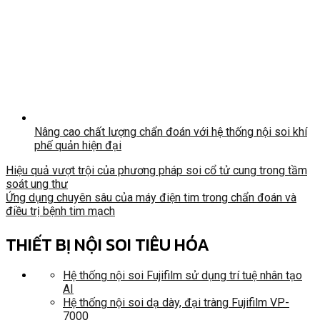
Nâng cao chất lượng chẩn đoán với hệ thống nội soi khí
phế quản hiện đại
Hiệu quả vượt trội của phương pháp soi cổ tử cung trong tầm
soát ung thư
Ứng dụng chuyên sâu của máy điện tim trong chẩn đoán và
điều trị bệnh tim mạch
THIẾT BỊ NỘI SOI TIÊU HÓA
Hệ thống nội soi Fujifilm sử dụng trí tuệ nhân tạo
AI
Hệ thống nội soi dạ dày, đại tràng Fujifilm VP-
7000