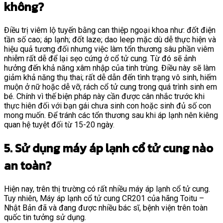
không?
Điều trị viêm lộ tuyến bằng can thiệp ngoại khoa như: đốt điện
tần số cao; áp lạnh; đốt laze; dao leep mặc dù dễ thực hiện và
hiệu quả tương đối nhưng việc làm tổn thương sâu phần viêm
nhiễm rất dễ để lại sẹo cứng ở cổ tử cung. Từ đó sẽ ảnh
hưởng đến khả năng xâm nhập của tinh trùng. Điều này sẽ làm
giảm khả năng thụ thai; rất dễ dẫn đến tình trạng vô sinh, hiếm
muộn ở nữ hoặc dễ vỡ, rách cổ tử cung trong quá trình sinh em
bé. Chính vì thế biện pháp này cần được cân nhắc trước khi
thực hiên đối với bạn gái chưa sinh con hoặc sinh đủ số con
mong muốn. Để tránh các tổn thương sau khi áp lạnh nên kiêng
quan hệ tuyệt đối từ 15-20 ngày.
5. Sử dụng máy áp lạnh cổ tử cung nào
an toàn?
Hiện nay, trên thị trường có rất nhiều máy áp lạnh cổ tử cung.
Tuy nhiên, Máy áp lạnh cổ tử cung CR201 của hãng Toitu –
Nhật Bản đã và đang được nhiều bác sĩ, bệnh viện trên toàn
quốc tin tưởng sử dụng.