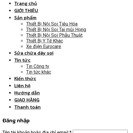
Trang chủ
GIỚI THIỆU
Sản phẩm
Thiết Bị Nội Soi Tiêu Hóa
Thiết Bị Nội Soi Tai mũi Họng
Thiết Bị Nội Soi Phẫu Thuật
Thiết Bị Y Tế Khác
Xe điện Eurocare
Sửa chữa dây soi
Tin tức
Tin Công ty
Tin tức khác
Kiến thức
Liên hệ
Hướng dẫn
GIAO HÀNG
Thanh toán
Đăng nhập
Tên tài khoản hoặc địa chỉ email
*