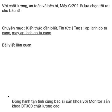
Với chất lượng, an toàn và bền bỉ, Máy Cr201 là lựa chọn tối ưu
cho bác sĩ.
Chuyên mục :
Kiến thức cần biết
,
Tin tức
| Tags :
ap lanh co tu
cung
,
may ap lanh co tu cung
Bài viết liên quan
Đồng hành tận tình cùng bác sĩ sản khoa với Monitor sản
khoa BT300 chất lượng cao