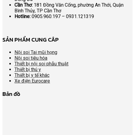
Cần Thơ:
181 Đồng Văn Cống, phường An Thới, Quận
Bình Thủy, TP Cần Thơ
Hotline:
0905.960.197 – 0931.121319
SẢN PHẨM CUNG CÂP
Nội soi Tai mũi họng
Nội soi tiêu hóa
Thiết bị nội soi phẫu thuật
Thiết bị thú y
Thiết bị y tế khác
Xe điện Eurocare
Bản đồ