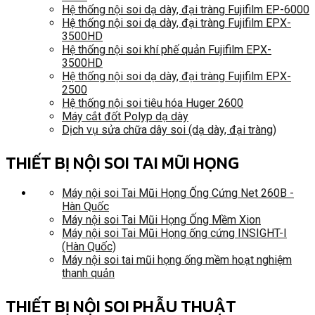
Hệ thống nội soi dạ dày, đại tràng Fujifilm EP-6000
Hệ thống nội soi dạ dày, đại tràng Fujifilm EPX-
3500HD
Hệ thống nội soi khí phế quản Fujifilm EPX-
3500HD
Hệ thống nội soi dạ dày, đại tràng Fujifilm EPX-
2500
Hệ thống nội soi tiêu hóa Huger 2600
Máy cắt đốt Polyp dạ dày
Dịch vụ sửa chữa dây soi (dạ dày, đại tràng)
THIẾT BỊ NỘI SOI TAI MŨI HỌNG
Máy nội soi Tai Mũi Họng Ống Cứng Net 260B -
Hàn Quốc
Máy nội soi Tai Mũi Họng Ống Mềm Xion
Máy nội soi Tai Mũi Họng ống cứng INSIGHT-I
(Hàn Quốc)
Máy nội soi tai mũi họng ống mềm hoạt nghiệm
thanh quản
THIẾT BỊ NỘI SOI PHẪU THUẬT