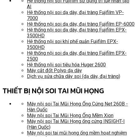
Hệ thống nội soi Fujifilm sử dụng trí tuệ nhân tạo
AI
Hệ thống nội soi dạ dày, đại tràng Fujifilm VP-
7000
Hệ thống nội soi dạ dày, đại tràng Fujifilm EP-6000
Hệ thống nội soi dạ dày, đại tràng Fujifilm EPX-
3500HD
Hệ thống nội soi khí phế quản Fujifilm EPX-
3500HD
Hệ thống nội soi dạ dày, đại tràng Fujifilm EPX-
2500
Hệ thống nội soi tiêu hóa Huger 2600
Máy cắt đốt Polyp dạ dày
Dịch vụ sửa chữa dây soi (dạ dày, đại tràng)
THIẾT BỊ NỘI SOI TAI MŨI HỌNG
Máy nội soi Tai Mũi Họng Ống Cứng Net 260B -
Hàn Quốc
Máy nội soi Tai Mũi Họng Ống Mềm Xion
Máy nội soi Tai Mũi Họng ống cứng INSIGHT-I
(Hàn Quốc)
Máy nội soi tai mũi họng ống mềm hoạt nghiệm