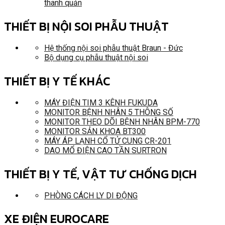
thanh quản
THIẾT BỊ NỘI SOI PHẪU THUẬT
Hệ thống nội soi phẫu thuật Braun - Đức
Bộ dụng cụ phẫu thuật nội soi
THIẾT BỊ Y TẾ KHÁC
MÁY ĐIỆN TIM 3 KÊNH FUKUDA
MONITOR BỆNH NHÂN 5 THÔNG SỐ
MONITOR THEO DÕI BỆNH NHÂN BPM-770
MONITOR SẢN KHOA BT300
MÁY ÁP LẠNH CỔ TỬ CUNG CR-201
DAO MỔ ĐIỆN CAO TẦN SURTRON
THIẾT BỊ Y TẾ, VẬT TƯ CHỐNG DỊCH
PHÒNG CÁCH LY DI ĐỘNG
XE ĐIỆN EUROCARE