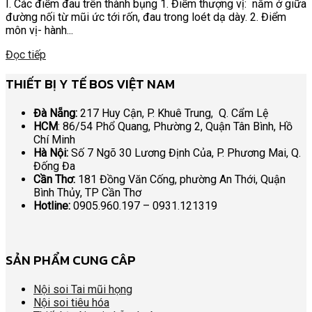
I. Các điểm đau trên thành bụng 1. Điểm thượng vị: nằm ở giữa
đường nối từ mũi ức tới rốn, đau trong loét dạ dày. 2. Điểm
môn vị- hành...
Đọc tiếp
THIẾT BỊ Y TẾ BOS VIỆT NAM
Đà Nẵng:
217 Huy Cận, P. Khuê Trung, Q. Cẩm Lệ
HCM
: 86/54 Phổ Quang, Phường 2, Quận Tân Bình, Hồ
Chí Minh
Hà Nội:
Số 7 Ngõ 30 Lương Định Của, P. Phương Mai, Q.
Đống Đa
Cần Thơ:
181 Đồng Văn Cống, phường An Thới, Quận
Bình Thủy, TP Cần Thơ
Hotline:
0905.960.197 – 0931.121319
SẢN PHẨM CUNG CÂP
Nội soi Tai mũi họng
Nội soi tiêu hóa