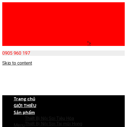
">
0905 960 197
Skip to content
Trang chủ
GIỚI THIỆU
Sản phẩm
Thiết Bị Nội Soi Tiêu Hóa
Thiết Bị Nội Soi Tai mũi Họng
Menu