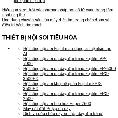
phế quản hiện đại
Hiệu quả vượt trội của phương pháp soi cổ tử cung trong tầm
soát ung thư
Ứng dụng chuyên sâu của máy điện tim trong chẩn đoán và
điều trị bệnh tim mạch
THIẾT BỊ NỘI SOI TIÊU HÓA
Hệ thống nội soi Fujifilm sử dụng trí tuệ nhân tạo
AI
Hệ thống nội soi dạ dày, đại tràng Fujifilm VP-
7000
Hệ thống nội soi dạ dày, đại tràng Fujifilm EP-6000
Hệ thống nội soi dạ dày, đại tràng Fujifilm EPX-
3500HD
Hệ thống nội soi khí phế quản Fujifilm EPX-
3500HD
Hệ thống nội soi dạ dày, đại tràng Fujifilm EPX-
2500
Hệ thống nội soi tiêu hóa Huger 2600
Máy cắt đốt Polyp dạ dày
Dịch vụ sửa chữa dây soi (dạ dày, đại tràng)