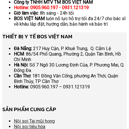
Công ty TNHH MTV TM BOS VIỆT NAM
Hotline: 0905.960.197 - 0931.121319
Giờ làm việc
: 8h sáng - 24h tối
BOS VIỆT NAM
luôn nỗ lực hỗ trợ tối đa 24/7 cho bác sĩ
về khâu lắp đặt, hướng dẫn, bảo hành và bảo trì
THIẾT BỊ Y TẾ BOS VIỆT NAM
Đà Nẵng:
217 Huy Cận, P. Khuê Trung, Q. Cẩm Lệ
HCM
: 86/54 Phổ Quang, Phường 2, Quận Tân Bình, Hồ
Chí Minh
Hà Nội:
Số 7 Ngõ 30 Lương Định Của, P. Phương Mai, Q.
Đống Đa
Cần Thơ:
181 Đồng Văn Cống, phường An Thới, Quận
Bình Thủy, TP Cần Thơ
Hotline:
0905.960.197 – 0931.121319
SẢN PHẨM CUNG CÂP
Nội soi Tai mũi họng
Nội soi tiêu hóa