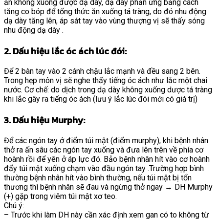
ăn không xuống được dạ dày, dạ dày phản ứng bằng cách
tăng co bóp để tống thức ăn xuống tá tràng, do đó nhu động
dạ dày tăng lên, áp sát tay vào vùng thượng vị sẽ thấy sóng
nhu động dạ dày .
2. Dấu hiệu lắc óc ách lúc đói:
Để 2 bàn tay vào 2 cánh chậu lắc mạnh và đều sang 2 bên.
Trong hẹp môn vị sẽ nghe thấy tiếng óc ách như lắc một chai
nước. Cơ chế: do dịch trong dạ dày không xuống dược tá tràng
khi lắc gây ra tiếng óc ách (lưu ý lắc lúc đói mới có giá trị)
3. Dấu hiệu Murphy:
Để các ngón tay ở điểm túi mật (điểm murphy), khi bệnh nhân
thở ra ấn sâu các ngón tay xuống và đưa lên trên về phía cơ
hoành rồi để yên ở áp lực đó. Bảo bệnh nhân hít vào cơ hoành
đẩy túi mật xuống chạm vào đầu ngón tay .Trường hợp bình
thường bệnh nhân hít vào bình thường, nếu túi mật bị tổn
thương thì bệnh nhân sẽ đau và ngừng thở ngay → DH Murphy
(+) gặp trong viêm túi mật xơ teo.
Chú ý:
– Trước khi làm DH này cần xác định xem gan có to không từ