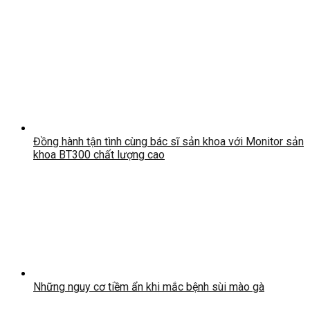
Đồng hành tận tình cùng bác sĩ sản khoa với Monitor sản
khoa BT300 chất lượng cao
Những nguy cơ tiềm ẩn khi mắc bệnh sùi mào gà