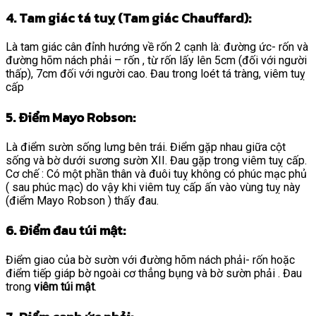
4. Tam giác tá tuỵ (Tam giác Chauffard):
Là tam giác cân đỉnh hướng về rốn 2 cạnh là: đường ức- rốn và
đường hõm nách phải – rốn , từ rốn lấy lên 5cm (đối với người
thấp), 7cm đối với người cao. Đau trong loét tá tràng, viêm tuỵ
cấp
5. Điểm Mayo Robson:
Là điểm sườn sống lưng bên trái. Điểm gặp nhau giữa cột
sống và bờ dưới sương sườn XII. Đau gặp trong viêm tuỵ cấp.
Cơ chế : Có một phần thân và đuôi tuỵ không có phúc mạc phủ
( sau phúc mạc) do vậy khi viêm tuỵ cấp ấn vào vùng tuỵ này
(điểm Mayo Robson ) thấy đau.
6. Điểm đau túi mật:
Điểm giao của bờ sườn với đường hõm nách phải- rốn hoặc
điểm tiếp giáp bờ ngoài cơ thẳng bụng và bờ sườn phải . Đau
trong
viêm túi mật
.