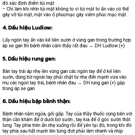
đó xác định điểm túi mật
– Chỉ làm khi nhìn túi mật không to vì túi mật to ấn vào có thể
gây vỡ túi mật, mật vào ổ phúcmạc gây viêm phúc mạc mật.
4. Dấu hiệu Ludlow:
Lấy ngón tay ấn vào kẽ liên sườn ở vùng gan trong trường hợp
áp xe gan thì bệnh nhân cảm thấy rất đau → DH Ludlow (+).
5. Dấu hiệu rung gan
:
Bàn tay trái áp nhẹ lên vùng gan các ngón tay để ở kẽ liên
sườn, dùng bờ ngoài tay phải chặt từ nhẹ đến mạnh vừa vào
mu các ngon tay trái, bệnh nhân đau → DH rung gan (+) gặp
trong áp xe gan.
6. Dấu hiệu bập bềnh thận:
Bệnh nhân nằm ngửa, gối gấp. Tay của thầy thuốc cùng bên với
thận cần khám để ở dưới bờ sườn , tay kia để ở góc sườn thắt
lưng. Tay phía trên ấn nhẹ xuống rồi để yên tại đó, trong khi đó
tay phía sau hất mạnh lên từng đợt phải làm nhanh và nhịp