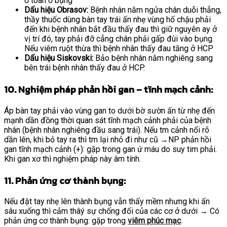
ở toàn ổ bụng
Dấu hiệu Obrasov:
Bệnh nhân nằm ngửa chân duỗi thẳng,
thầy thuốc dùng bàn tay trái ấn nhẹ vùng hố chậu phải
đến khi bệnh nhân bắt đầu thấy đau thì giữ nguyên ay ở
vị trí đó, tay phải đỡ cẳng chân phải gấp đùi vào bụng.
Nếu viêm ruột thừa thì bệnh nhân thấy đau tăng ở HCP
Dấu hiệu Siskovski:
Bảo bệnh nhân nằm nghiêng sang
bên trái bệnh nhân thấy đau ở HCP.
10. Nghiệm pháp phản hồi gan – tĩnh mạch cảnh:
Áp bàn tay phải vào vùng gan to dưới bờ sườn ấn từ nhẹ đến
mạnh dần đồng thời quan sát tĩnh mạch cảnh phải của bệnh
nhân (bệnh nhân nghiêng đầu sang trái). Nếu tm cảnh nổi rõ
dần lên, khi bỏ tay ra thì tm lại nhỏ đi như cũ →NP phản hồi
gan tĩnh mạch cảnh (+): gặp trong gan ứ máu do suy tim phải.
Khi gan xơ thì nghiệm pháp này âm tính.
11. Phản ứng cơ thành bụng:
Nếu đặt tay nhẹ lên thành bụng vẫn thấy mềm nhưng khi ấn
sâu xuống thì cảm thâý sự chống đối của các cơ ở dưới → Có
phản ứng cơ thành bụng: gặp trong
viêm phúc mạc
.