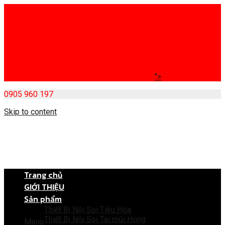
">
0905 960 197
Skip to content
Trang chủ
GIỚI THIỆU
Sản phẩm
Thiết Bị Nội Soi Tiêu Hóa
Thiết Bị Nội Soi Tai mũi Họng
Menu