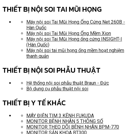
THIẾT BỊ NỘI SOI TAI MŨI HỌNG
Máy nội soi Tai Mũi Họng Ống Cứng Net 260B -
Hàn Quốc
Máy nội soi Tai Mũi Họng Ống Mềm Xion
Máy nội soi Tai Mũi Họng ống cứng INSIGHT-I
(Hàn Quốc)
Máy nội soi tai mũi họng ống mềm hoạt nghiệm
thanh quản
THIẾT BỊ NỘI SOI PHẪU THUẬT
Hệ thống nội soi phẫu thuật Braun - Đức
Bộ dụng cụ phẫu thuật nội soi
THIẾT BỊ Y TẾ KHÁC
MÁY ĐIỆN TIM 3 KÊNH FUKUDA
MONITOR BỆNH NHÂN 5 THÔNG SỐ
MONITOR THEO DÕI BỆNH NHÂN BPM-770
MONITOR SẢN KHOA BT300