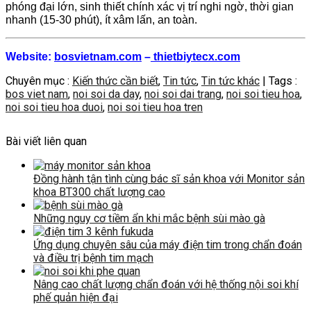
phóng đại lớn, sinh thiết chính xác vị trí nghi ngờ, thời gian
nhanh (15-30 phút), ít xâm lấn, an toàn.
Website:
bosvietnam.com
–
thietbiytecx.com
Chuyên mục :
Kiến thức cần biết
,
Tin tức
,
Tin tức khác
| Tags :
bos viet nam
,
noi soi da day
,
noi soi dai trang
,
noi soi tieu hoa
,
noi soi tieu hoa duoi
,
noi soi tieu hoa tren
Bài viết liên quan
Đồng hành tận tình cùng bác sĩ sản khoa với Monitor sản
khoa BT300 chất lượng cao
Những nguy cơ tiềm ẩn khi mắc bệnh sùi mào gà
Ứng dụng chuyên sâu của máy điện tim trong chẩn đoán
và điều trị bệnh tim mạch
Nâng cao chất lượng chẩn đoán với hệ thống nội soi khí
phế quản hiện đại