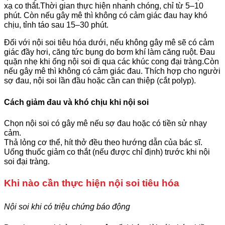
xạ co thắt.Thời gian thực hiện nhanh chóng, chỉ từ 5–10
phút. Còn nếu gây mê thì không có cảm giác đau hay khó
chịu, tỉnh táo sau 15–30 phút.
Đối với nội soi tiêu hóa dưới, nếu không gây mê sẽ có cảm
giác đầy hơi, căng tức bụng do bơm khí làm căng ruột. Đau
quặn nhẹ khi ống nội soi đi qua các khúc cong đại tràng.Còn
nếu gây mê thì không có cảm giác đau. Thích hợp cho người
sợ đau, nội soi lần đầu hoặc cần can thiệp (cắt polyp).
Cách giảm đau và khó chịu khi nội soi
Chọn nội soi có gây mê nếu sợ đau hoặc có tiền sử nhạy
cảm.
Thả lỏng cơ thể, hít thở đều theo hướng dẫn của bác sĩ.
Uống thuốc giảm co thắt (nếu được chỉ định) trước khi nội
soi đại tràng.
Khi nào cần thực hiện nội soi tiêu hóa
Nội soi khi có triệu chứng báo động