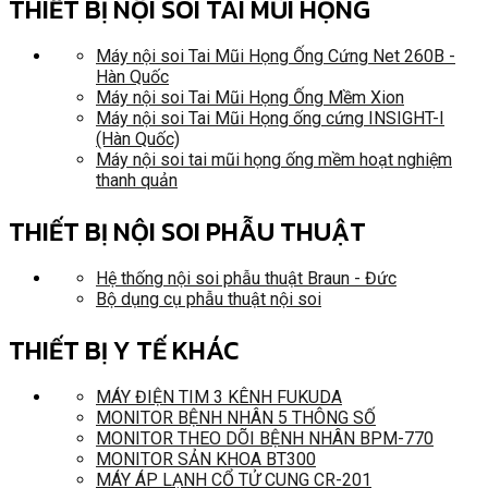
THIẾT BỊ NỘI SOI TAI MŨI HỌNG
Máy nội soi Tai Mũi Họng Ống Cứng Net 260B -
Hàn Quốc
Máy nội soi Tai Mũi Họng Ống Mềm Xion
Máy nội soi Tai Mũi Họng ống cứng INSIGHT-I
(Hàn Quốc)
Máy nội soi tai mũi họng ống mềm hoạt nghiệm
thanh quản
THIẾT BỊ NỘI SOI PHẪU THUẬT
Hệ thống nội soi phẫu thuật Braun - Đức
Bộ dụng cụ phẫu thuật nội soi
THIẾT BỊ Y TẾ KHÁC
MÁY ĐIỆN TIM 3 KÊNH FUKUDA
MONITOR BỆNH NHÂN 5 THÔNG SỐ
MONITOR THEO DÕI BỆNH NHÂN BPM-770
MONITOR SẢN KHOA BT300
MÁY ÁP LẠNH CỔ TỬ CUNG CR-201