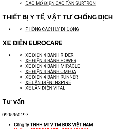
DAO MỔ ĐIỆN CAO TẦN SURTRON
THIẾT BỊ Y TẾ, VẬT TƯ CHỐNG DỊCH
PHÒNG CÁCH LY DI ĐỘNG
XE ĐIỆN EUROCARE
XE ĐIỆN 4 BÁNH RIDER
XE ĐIỆN 4 BÁNH POWER
XE ĐIỆN 4 BÁNH MIRACLE
XE ĐIỆN 4 BÁNH OMEGA
XE ĐIỆN 4 BÁNH RUNNER
XE LĂN ĐIỆN INSPIRE
XE LĂN ĐIỆN VITAL
Tư vấn
0905960197
Công ty TNHH MTV TM BOS VIỆT NAM