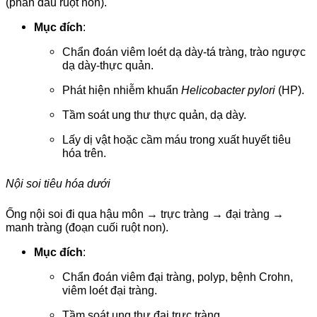
(phần đầu ruột non).
Mục đích
:
Chẩn đoán viêm loét dạ dày-tá tràng, trào ngược
dạ dày-thực quản.
Phát hiện nhiễm khuẩn
Helicobacter pylori
(HP).
Tầm soát ung thư thực quản, dạ dày.
Lấy dị vật hoặc cầm máu trong xuất huyết tiêu
hóa trên.
Nội soi tiêu hóa dưới
Ống nội soi đi qua hậu môn → trực tràng → đại tràng →
manh tràng (đoạn cuối ruột non).
Mục đích
:
Chẩn đoán viêm đại tràng, polyp, bệnh Crohn,
viêm loét đại tràng.
Tầm soát ung thư đại trực tràng.