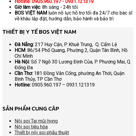
Hotline: 0905.960.197 - 0931.121319
Giờ làm việc
: 8h sáng - 24h tối
BOS VIỆT NAM
luôn nỗ lực hỗ trợ tối đa 24/7 cho bác sĩ
về khâu lắp đặt, hướng dẫn, bảo hành và bảo trì
THIẾT BỊ Y TẾ BOS VIỆT NAM
Đà Nẵng:
217 Huy Cận, P. Khuê Trung, Q. Cẩm Lệ
HCM
: 86/54 Phổ Quang, Phường 2, Quận Tân Bình, Hồ
Chí Minh
Hà Nội:
Số 7 Ngõ 30 Lương Định Của, P. Phương Mai, Q.
Đống Đa
Cần Thơ:
181 Đồng Văn Cống, phường An Thới, Quận
Bình Thủy, TP Cần Thơ
Hotline:
0905.960.197 – 0931.121319
SẢN PHẨM CUNG CÂP
Nội soi Tai mũi họng
Nội soi tiêu hóa
Thiết bị nội soi phẫu thuật