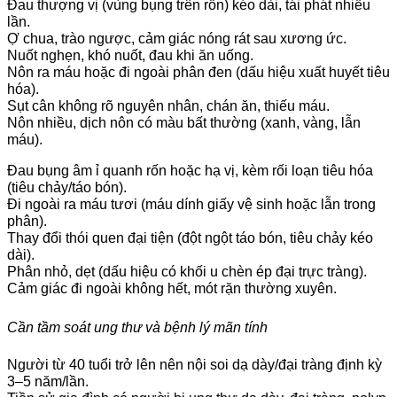
Đau thượng vị (vùng bụng trên rốn) kéo dài, tái phát nhiều
lần.
Ợ chua, trào ngược, cảm giác nóng rát sau xương ức.
Nuốt nghẹn, khó nuốt, đau khi ăn uống.
Nôn ra máu hoặc đi ngoài phân đen (dấu hiệu xuất huyết tiêu
hóa).
Sụt cân không rõ nguyên nhân, chán ăn, thiếu máu.
Nôn nhiều, dịch nôn có màu bất thường (xanh, vàng, lẫn
máu).
Đau bụng âm ỉ quanh rốn hoặc hạ vị, kèm rối loạn tiêu hóa
(tiêu chảy/táo bón).
Đi ngoài ra máu tươi (máu dính giấy vệ sinh hoặc lẫn trong
phân).
Thay đổi thói quen đại tiện (đột ngột táo bón, tiêu chảy kéo
dài).
Phân nhỏ, dẹt (dấu hiệu có khối u chèn ép đại trực tràng).
Cảm giác đi ngoài không hết, mót rặn thường xuyên.
Cần tầm soát ung thư và bệnh lý mãn tính
Người từ 40 tuổi trở lên nên nội soi dạ dày/đại tràng định kỳ
3–5 năm/lần.