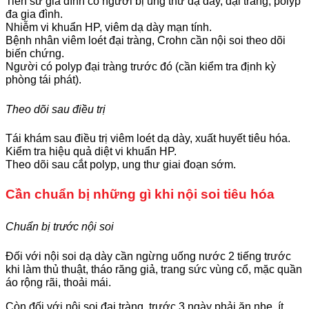
Tiền sử gia đình có người bị ung thư dạ dày, đại tràng, polyp
đa gia đình.
Nhiễm vi khuẩn HP, viêm dạ dày mạn tính.
Bệnh nhân viêm loét đại tràng, Crohn cần nội soi theo dõi
biến chứng.
Người có polyp đại tràng trước đó (cần kiểm tra định kỳ
phòng tái phát).
Theo dõi sau điều trị
Tái khám sau điều trị viêm loét dạ dày, xuất huyết tiêu hóa.
Kiểm tra hiệu quả diệt vi khuẩn HP.
Theo dõi sau cắt polyp, ung thư giai đoạn sớm.
Cần chuẩn bị những gì khi nội soi tiêu hóa
Chuẩn bị trước nội soi
Đối với nội soi dạ dày cần ngừng uống nước 2 tiếng trước
khi làm thủ thuật, tháo răng giả, trang sức vùng cổ, mặc quần
áo rộng rãi, thoải mái.
Còn đối với nội soi đại tràng, trước 3 ngày phải ăn nhẹ, ít