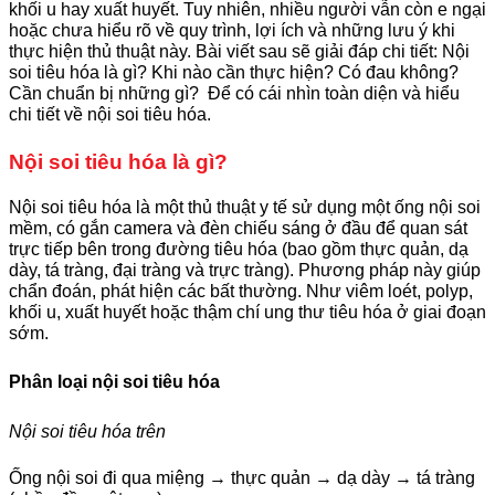
khối u hay xuất huyết. Tuy nhiên, nhiều người vẫn còn e ngại
hoặc chưa hiểu rõ về quy trình, lợi ích và những lưu ý khi
thực hiện thủ thuật này. Bài viết sau sẽ giải đáp chi tiết: Nội
soi tiêu hóa là gì? Khi nào cần thực hiện? Có đau không?
Cần chuẩn bị những gì? Để có cái nhìn toàn diện và hiểu
chi tiết về nội soi tiêu hóa.
Nội soi tiêu hóa là gì?
Nội soi tiêu hóa là một thủ thuật y tế sử dụng một ống nội soi
mềm, có gắn camera và đèn chiếu sáng ở đầu để quan sát
trực tiếp bên trong đường tiêu hóa (bao gồm thực quản, dạ
dày, tá tràng, đại tràng và trực tràng). Phương pháp này giúp
chẩn đoán, phát hiện các bất thường. Như viêm loét, polyp,
khối u, xuất huyết hoặc thậm chí ung thư tiêu hóa ở giai đoạn
sớm.
Phân loại nội soi tiêu hóa
Nội soi tiêu hóa trên
Ống nội soi đi qua miệng → thực quản → dạ dày → tá tràng