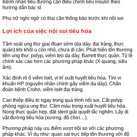
Bệnh nhân tiểu đường cần điều chỉnh liều insulin theo
hướng dẫn bác sĩ
Phụ nữ nghi ngờ có thai cần thông báo trước khi nội soi
Lợi ích của việc nội soi tiêu hóa
Tầm soát ung thư giai đoạn sớm (dạ dày, đại tràng, thực
quản) khi khối u còn nhỏ, chưa di căn. Phát hiện tổn thương
tiền ung thư: polyp, viêm teo dạ dày, Barrett thực quản. Tỷ lệ
chính xác cao hơn các phương pháp khác (X-quang, siêu
âm).
Xác định rõ ổ viêm loét, vị trí xuất huyết tiêu hóa. Tìm vi
khuẩn HP (nguyên nhân chính gây viêm dạ dày). Chẩn
đoán bệnh Crohn, viêm loét đại tràng.
Can thiệp điều trị ngay trong quá trình nội soi. Cắt polyp
phòng ngừa ung thư. Cầm máu trong xuất huyết tiêu hóa.
Nong thực quản hẹp, đặt stent giải quyết tắc nghẽn. Lấy dị
vật đường tiêu hóa (xương, đồ chơi…).
Phương pháp này ưu điểm vượt trội so với các phương
pháp khác. Ví dụ như: quan sát trực tiếp tổn thương với độ