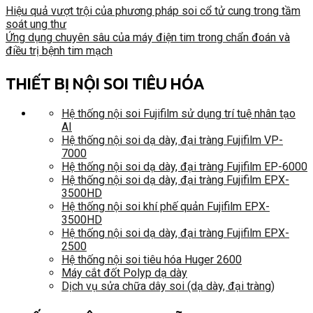
Hiệu quả vượt trội của phương pháp soi cổ tử cung trong tầm
soát ung thư
Ứng dụng chuyên sâu của máy điện tim trong chẩn đoán và
điều trị bệnh tim mạch
THIẾT BỊ NỘI SOI TIÊU HÓA
Hệ thống nội soi Fujifilm sử dụng trí tuệ nhân tạo
AI
Hệ thống nội soi dạ dày, đại tràng Fujifilm VP-
7000
Hệ thống nội soi dạ dày, đại tràng Fujifilm EP-6000
Hệ thống nội soi dạ dày, đại tràng Fujifilm EPX-
3500HD
Hệ thống nội soi khí phế quản Fujifilm EPX-
3500HD
Hệ thống nội soi dạ dày, đại tràng Fujifilm EPX-
2500
Hệ thống nội soi tiêu hóa Huger 2600
Máy cắt đốt Polyp dạ dày
Dịch vụ sửa chữa dây soi (dạ dày, đại tràng)