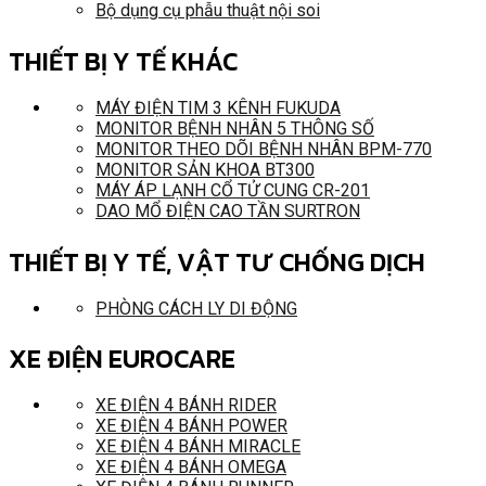
Bộ dụng cụ phẫu thuật nội soi
THIẾT BỊ Y TẾ KHÁC
MÁY ĐIỆN TIM 3 KÊNH FUKUDA
MONITOR BỆNH NHÂN 5 THÔNG SỐ
MONITOR THEO DÕI BỆNH NHÂN BPM-770
MONITOR SẢN KHOA BT300
MÁY ÁP LẠNH CỔ TỬ CUNG CR-201
DAO MỔ ĐIỆN CAO TẦN SURTRON
THIẾT BỊ Y TẾ, VẬT TƯ CHỐNG DỊCH
PHÒNG CÁCH LY DI ĐỘNG
XE ĐIỆN EUROCARE
XE ĐIỆN 4 BÁNH RIDER
XE ĐIỆN 4 BÁNH POWER
XE ĐIỆN 4 BÁNH MIRACLE
XE ĐIỆN 4 BÁNH OMEGA