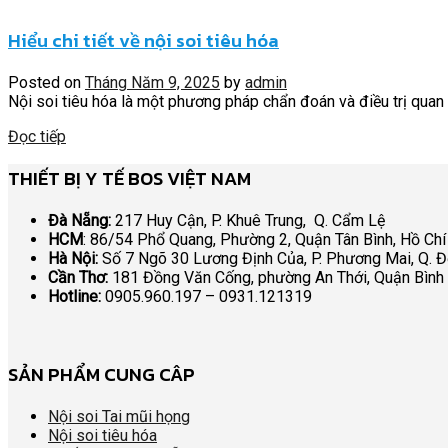
Hiểu chi tiết về nội soi tiêu hóa
Posted on
Tháng Năm 9, 2025
by
admin
Nội soi tiêu hóa là một phương pháp chẩn đoán và điều trị quan tr
Đọc tiếp
THIẾT BỊ Y TẾ BOS VIỆT NAM
Đà Nẵng:
217 Huy Cận, P. Khuê Trung, Q. Cẩm Lệ
HCM
: 86/54 Phổ Quang, Phường 2, Quận Tân Bình, Hồ Chí
Hà Nội:
Số 7 Ngõ 30 Lương Định Của, P. Phương Mai, Q. 
Cần Thơ:
181 Đồng Văn Cống, phường An Thới, Quận Bình
Hotline:
0905.960.197 – 0931.121319
SẢN PHẨM CUNG CÂP
Nội soi Tai mũi họng
Nội soi tiêu hóa