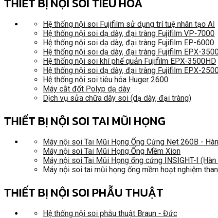
THIẾT BỊ NỘI SOI TIÊU HÓA
Hệ thống nội soi Fujifilm sử dụng trí tuệ nhân tạo AI
Hệ thống nội soi dạ dày, đại tràng Fujifilm VP-7000
Hệ thống nội soi dạ dày, đại tràng Fujifilm EP-6000
Hệ thống nội soi dạ dày, đại tràng Fujifilm EPX-35
Hệ thống nội soi khí phế quản Fujifilm EPX-3500HD
Hệ thống nội soi dạ dày, đại tràng Fujifilm EPX-250
Hệ thống nội soi tiêu hóa Huger 2600
Máy cắt đốt Polyp dạ dày
Dịch vụ sửa chữa dây soi (dạ dày, đại tràng)
THIẾT BỊ NỘI SOI TAI MŨI HỌNG
Máy nội soi Tai Mũi Họng Ống Cứng Net 260B - Hà
Máy nội soi Tai Mũi Họng Ống Mềm Xion
Máy nội soi Tai Mũi Họng ống cứng INSIGHT-I (Hàn
Máy nội soi tai mũi họng ống mềm hoạt nghiệm tha
THIẾT BỊ NỘI SOI PHẪU THUẬT
Hệ thống nội soi phẫu thuật Braun - Đức