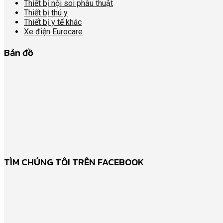
Thiết bị nội soi phẫu thuật
Thiết bị thú y
Thiết bị y tế khác
Xe điện Eurocare
Bản đồ
TÌM CHÚNG TÔI TRÊN FACEBOOK