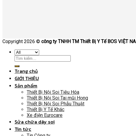
Copyright 2026 ©
công ty TNHH TM Thiết Bị Y Tế BOS VIỆT N
Trang chủ
GIỚI THIỆU
Sản phẩm
Thiết Bị Nội Soi Tiêu Hóa
Thiết Bị Nội Soi Tai mũi Họng
Thiết Bị Nội Soi Phẫu Thuật
Thiết Bị Y Tế Khác
Xe điện Eurocare
Sửa chữa dây soi
Tin tức
Tin Công ty