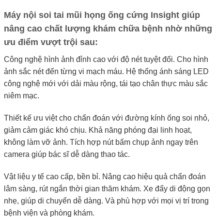
Máy nội soi tai mũi họng ống cứng Insight giúp
nâng cao chất lượng khám chữa bệnh nhờ những
ưu điểm vượt trội sau:
Công nghệ hình ảnh đỉnh cao với độ nét tuyệt đối. Cho hình
ảnh sắc nét đến từng vi mạch máu. Hệ thống ánh sáng LED
công nghệ mới với dải màu rộng, tái tạo chân thực màu sắc
niêm mạc.
Thiết kế ưu việt cho chẩn đoán với đường kính ống soi nhỏ,
giảm cảm giác khó chịu. Khả năng phóng đại linh hoạt,
không làm vỡ ảnh. Tích hợp nút bấm chụp ảnh ngay trên
camera giúp bác sĩ dễ dàng thao tác.
Vật liệu y tế cao cấp, bền bỉ. Nâng cao hiệu quả chẩn đoán
lâm sàng, rút ngắn thời gian thăm khám. Xe đẩy di động gọn
nhẹ, giúp di chuyển dễ dàng. Và phù hợp với mọi vị trí trong
bệnh viện và phòng khám.