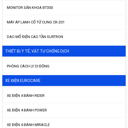
MONITOR SẢN KHOA BT300
MÁY ÁP LẠNH CỔ TỬ CUNG CR-201
DAO MỔ ĐIỆN CAO TẦN SURTRON
THIẾT BỊ Y TẾ, VẬT TƯ CHỐNG DỊCH
PHÒNG CÁCH LY DI ĐỘNG
XE ĐIỆN EUROCARE
XE ĐIỆN 4 BÁNH RIDER
XE ĐIỆN 4 BÁNH POWER
XE ĐIỆN 4 BÁNH MIRACLE