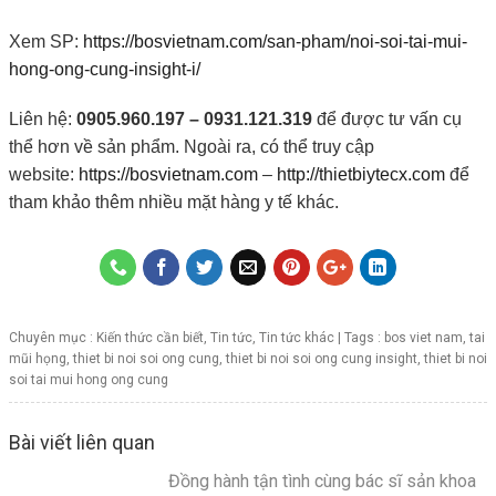
Xem SP:
https://bosvietnam.com/san-pham/noi-soi-tai-mui-
hong-ong-cung-insight-i/
Liên hệ:
0905.960.197 – 0931.121.319
để được tư vấn cụ
thể hơn về sản phẩm. Ngoài ra, có thể truy cập
website:
https://bosvietnam.com
–
http://thietbiytecx.com
để
tham khảo thêm nhiều mặt hàng y tế khác.
Chuyên mục :
Kiến thức cần biết
,
Tin tức
,
Tin tức khác
| Tags :
bos viet nam
,
tai
mũi họng
,
thiet bi noi soi ong cung
,
thiet bi noi soi ong cung insight
,
thiet bi noi
soi tai mui hong ong cung
Bài viết liên quan
Đồng hành tận tình cùng bác sĩ sản khoa