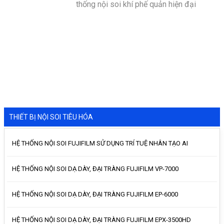
thống nội soi khí phế quản hiện đại
THIẾT BỊ NỘI SOI TIÊU HÓA
HỆ THỐNG NỘI SOI FUJIFILM SỬ DỤNG TRÍ TUỆ NHÂN TẠO AI
HỆ THỐNG NỘI SOI DẠ DÀY, ĐẠI TRÀNG FUJIFILM VP-7000
HỆ THỐNG NỘI SOI DẠ DÀY, ĐẠI TRÀNG FUJIFILM EP-6000
HỆ THỐNG NỘI SOI DẠ DÀY, ĐẠI TRÀNG FUJIFILM EPX-3500HD