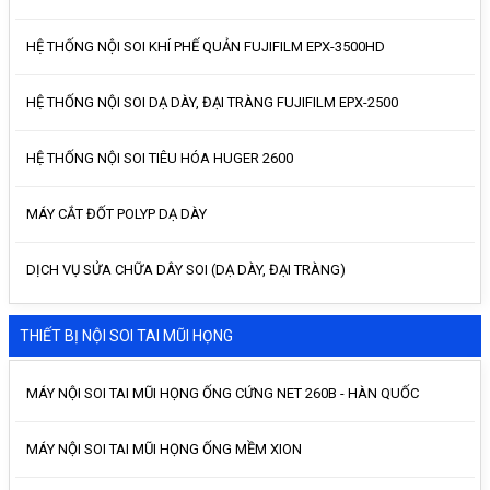
HỆ THỐNG NỘI SOI KHÍ PHẾ QUẢN FUJIFILM EPX-3500HD
HỆ THỐNG NỘI SOI DẠ DÀY, ĐẠI TRÀNG FUJIFILM EPX-2500
HỆ THỐNG NỘI SOI TIÊU HÓA HUGER 2600
MÁY CẮT ĐỐT POLYP DẠ DÀY
DỊCH VỤ SỬA CHỮA DÂY SOI (DẠ DÀY, ĐẠI TRÀNG)
THIẾT BỊ NỘI SOI TAI MŨI HỌNG
MÁY NỘI SOI TAI MŨI HỌNG ỐNG CỨNG NET 260B - HÀN QUỐC
MÁY NỘI SOI TAI MŨI HỌNG ỐNG MỀM XION