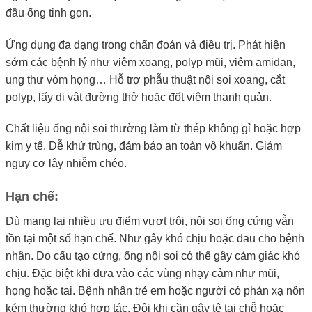
đầu ống tinh gọn.
Ứng dụng đa dạng trong chẩn đoán và điều trị. Phát hiện
sớm các bệnh lý như viêm xoang, polyp mũi, viêm amidan,
ung thư vòm họng… Hỗ trợ phẫu thuật nội soi xoang, cắt
polyp, lấy dị vật đường thở hoặc đốt viêm thanh quản.
Chất liệu ống nội soi thường làm từ thép không gỉ hoặc hợp
kim y tế. Dễ khử trùng, đảm bảo an toàn vô khuẩn. Giảm
nguy cơ lây nhiễm chéo.
Hạn chế:
Dù mang lại nhiều ưu điểm vượt trội, nội soi ống cứng vẫn
tồn tại một số hạn chế. Như gây khó chịu hoặc đau cho bệnh
nhân. Do cấu tạo cứng, ống nội soi có thể gây cảm giác khó
chịu. Đặc biệt khi đưa vào các vùng nhạy cảm như mũi,
họng hoặc tai. Bệnh nhân trẻ em hoặc người có phản xạ nôn
kém thường khó hợp tác. Đôi khi cần gây tê tại chỗ hoặc