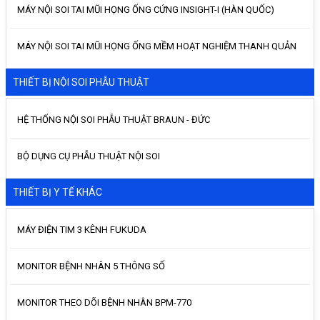
MÁY NỘI SOI TAI MŨI HỌNG ỐNG CỨNG INSIGHT-I (HÀN QUỐC)
MÁY NỘI SOI TAI MŨI HỌNG ỐNG MỀM HOẠT NGHIỆM THANH QUẢN
THIẾT BỊ NỘI SOI PHẪU THUẬT
HỆ THỐNG NỘI SOI PHẪU THUẬT BRAUN - ĐỨC
BỘ DỤNG CỤ PHẪU THUẬT NỘI SOI
THIẾT BỊ Y TẾ KHÁC
MÁY ĐIỆN TIM 3 KÊNH FUKUDA
MONITOR BỆNH NHÂN 5 THÔNG SỐ
MONITOR THEO DÕI BỆNH NHÂN BPM-770