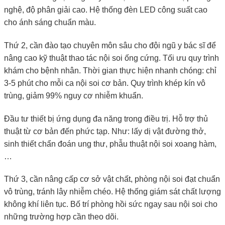
nghệ, độ phân giải cao. Hệ thống đèn LED công suất cao
cho ánh sáng chuẩn màu.
Thứ 2, cần đào tạo chuyên môn sâu cho đội ngũ y bác sĩ để
nâng cao kỹ thuật thao tác nội soi ống cứng. Tối ưu quy trình
khám cho bệnh nhân. Thời gian thực hiện nhanh chóng: chỉ
3-5 phút cho mỗi ca nội soi cơ bản. Quy trình khép kín vô
trùng, giảm 99% nguy cơ nhiễm khuẩn.
Đầu tư thiết bị ứng dụng đa năng trong điều trị. Hỗ trợ thủ
thuật từ cơ bản đến phức tạp. Như: lấy dị vật đường thở,
sinh thiết chẩn đoán ung thư, phẫu thuật nội soi xoang hàm,
…
Thứ 3, cần nâng cấp cơ sở vật chất, phòng nội soi đạt chuẩn
vô trùng, tránh lây nhiễm chéo. Hệ thống giám sát chất lượng
không khí liên tục. Bố trí phòng hồi sức ngay sau nội soi cho
những trường hợp cần theo dõi.