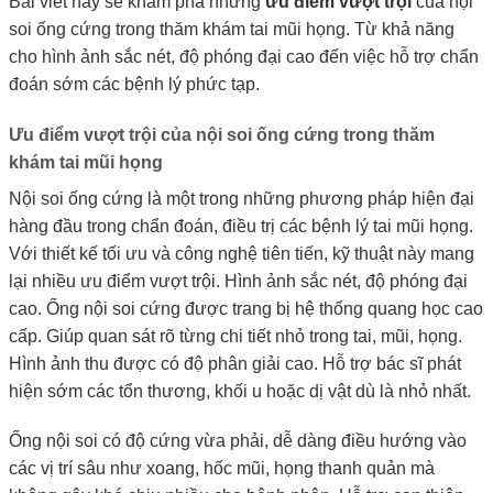
Bài viết này sẽ khám phá những
ưu điểm vượt trội
của nội
soi ống cứng trong thăm khám tai mũi họng. Từ khả năng
cho hình ảnh sắc nét, độ phóng đại cao đến việc hỗ trợ chẩn
đoán sớm các bệnh lý phức tạp.
Ưu điểm vượt trội của nội soi ống cứng trong thăm
khám tai mũi họng
Nội soi ống cứng là một trong những phương pháp hiện đại
hàng đầu trong chẩn đoán, điều trị các bệnh lý tai mũi họng.
Với thiết kế tối ưu và công nghệ tiên tiến, kỹ thuật này mang
lại nhiều ưu điểm vượt trội. Hình ảnh sắc nét, độ phóng đại
cao. Ống nội soi cứng được trang bị hệ thống quang học cao
cấp. Giúp quan sát rõ từng chi tiết nhỏ trong tai, mũi, họng.
Hình ảnh thu được có độ phân giải cao. Hỗ trợ bác sĩ phát
hiện sớm các tổn thương, khối u hoặc dị vật dù là nhỏ nhất.
Ống nội soi có độ cứng vừa phải, dễ dàng điều hướng vào
các vị trí sâu như xoang, hốc mũi, họng thanh quản mà