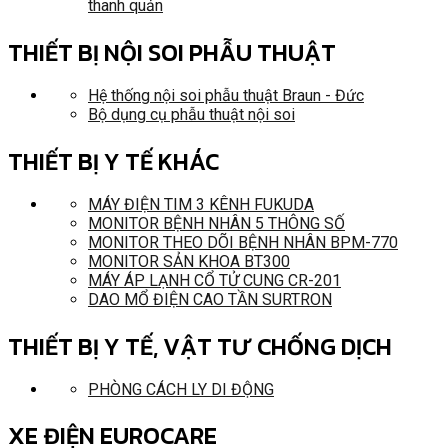
thanh quản
THIẾT BỊ NỘI SOI PHẪU THUẬT
Hệ thống nội soi phẫu thuật Braun - Đức
Bộ dụng cụ phẫu thuật nội soi
THIẾT BỊ Y TẾ KHÁC
MÁY ĐIỆN TIM 3 KÊNH FUKUDA
MONITOR BỆNH NHÂN 5 THÔNG SỐ
MONITOR THEO DÕI BỆNH NHÂN BPM-770
MONITOR SẢN KHOA BT300
MÁY ÁP LẠNH CỔ TỬ CUNG CR-201
DAO MỔ ĐIỆN CAO TẦN SURTRON
THIẾT BỊ Y TẾ, VẬT TƯ CHỐNG DỊCH
PHÒNG CÁCH LY DI ĐỘNG
XE ĐIỆN EUROCARE