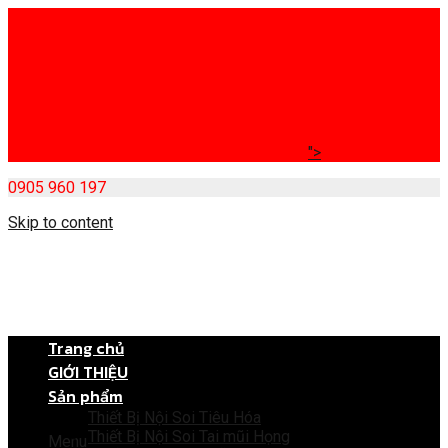
">
0905 960 197
Skip to content
Trang chủ
GIỚI THIỆU
Sản phẩm
Thiết Bị Nội Soi Tiêu Hóa
Thiết Bị Nội Soi Tai mũi Họng
Menu