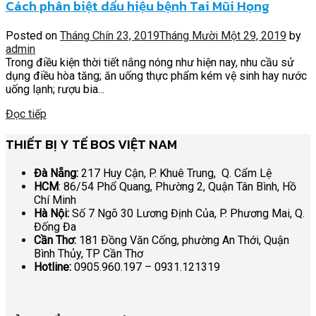
Cách phân biệt dấu hiệu bệnh Tai Mũi Họng
Posted on
Tháng Chín 23, 2019
Tháng Mười Một 29, 2019
by
admin
Trong điều kiện thời tiết nắng nóng như hiện nay, nhu cầu sử
dụng điều hòa tăng; ăn uống thực phẩm kém vệ sinh hay nước
uống lạnh; rượu bia...
Đọc tiếp
THIẾT BỊ Y TẾ BOS VIỆT NAM
Đà Nẵng:
217 Huy Cận, P. Khuê Trung, Q. Cẩm Lệ
HCM
: 86/54 Phổ Quang, Phường 2, Quận Tân Bình, Hồ
Chí Minh
Hà Nội:
Số 7 Ngõ 30 Lương Định Của, P. Phương Mai, Q.
Đống Đa
Cần Thơ:
181 Đồng Văn Cống, phường An Thới, Quận
Bình Thủy, TP Cần Thơ
Hotline:
0905.960.197 – 0931.121319