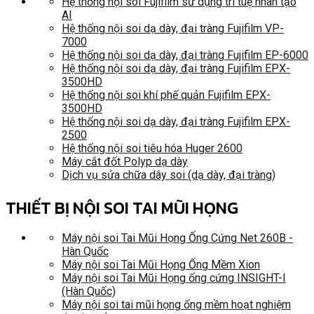
Hệ thống nội soi Fujifilm sử dụng trí tuệ nhân tạo
AI
Hệ thống nội soi dạ dày, đại tràng Fujifilm VP-
7000
Hệ thống nội soi dạ dày, đại tràng Fujifilm EP-6000
Hệ thống nội soi dạ dày, đại tràng Fujifilm EPX-
3500HD
Hệ thống nội soi khí phế quản Fujifilm EPX-
3500HD
Hệ thống nội soi dạ dày, đại tràng Fujifilm EPX-
2500
Hệ thống nội soi tiêu hóa Huger 2600
Máy cắt đốt Polyp dạ dày
Dịch vụ sửa chữa dây soi (dạ dày, đại tràng)
THIẾT BỊ NỘI SOI TAI MŨI HỌNG
Máy nội soi Tai Mũi Họng Ống Cứng Net 260B -
Hàn Quốc
Máy nội soi Tai Mũi Họng Ống Mềm Xion
Máy nội soi Tai Mũi Họng ống cứng INSIGHT-I
(Hàn Quốc)
Máy nội soi tai mũi họng ống mềm hoạt nghiệm