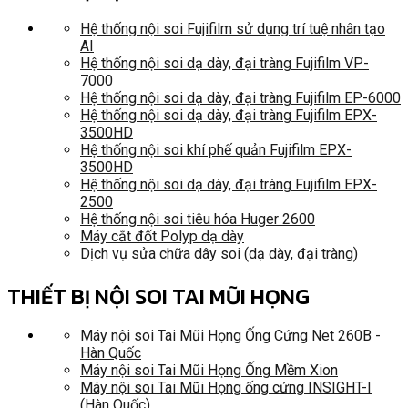
Hệ thống nội soi Fujifilm sử dụng trí tuệ nhân tạo
AI
Hệ thống nội soi dạ dày, đại tràng Fujifilm VP-
7000
Hệ thống nội soi dạ dày, đại tràng Fujifilm EP-6000
Hệ thống nội soi dạ dày, đại tràng Fujifilm EPX-
3500HD
Hệ thống nội soi khí phế quản Fujifilm EPX-
3500HD
Hệ thống nội soi dạ dày, đại tràng Fujifilm EPX-
2500
Hệ thống nội soi tiêu hóa Huger 2600
Máy cắt đốt Polyp dạ dày
Dịch vụ sửa chữa dây soi (dạ dày, đại tràng)
THIẾT BỊ NỘI SOI TAI MŨI HỌNG
Máy nội soi Tai Mũi Họng Ống Cứng Net 260B -
Hàn Quốc
Máy nội soi Tai Mũi Họng Ống Mềm Xion
Máy nội soi Tai Mũi Họng ống cứng INSIGHT-I
(Hàn Quốc)