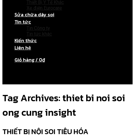
Thiết Bị Y Tế Khác
Xe điện Eurocare
Sửa chữa dây soi
Tin tức
Tin Công ty
Tin tức khác
Kiến thức
Liên hệ
Giỏ hàng /
0
₫
Chưa có sản phẩm trong giỏ hàng.
Tag Archives:
thiet bi noi soi
ong cung insight
THIẾT BỊ NỘI SOI TIÊU HÓA