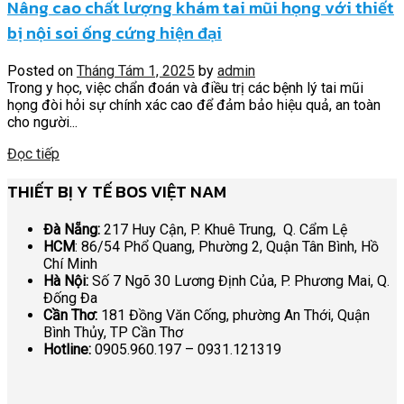
Nâng cao chất lượng khám tai mũi họng với thiết
bị nội soi ống cứng hiện đại
Posted on
Tháng Tám 1, 2025
by
admin
Trong y học, việc chẩn đoán và điều trị các bệnh lý tai mũi
họng đòi hỏi sự chính xác cao để đảm bảo hiệu quả, an toàn
cho người...
Đọc tiếp
THIẾT BỊ Y TẾ BOS VIỆT NAM
Đà Nẵng:
217 Huy Cận, P. Khuê Trung, Q. Cẩm Lệ
HCM
: 86/54 Phổ Quang, Phường 2, Quận Tân Bình, Hồ
Chí Minh
Hà Nội:
Số 7 Ngõ 30 Lương Định Của, P. Phương Mai, Q.
Đống Đa
Cần Thơ:
181 Đồng Văn Cống, phường An Thới, Quận
Bình Thủy, TP Cần Thơ
Hotline:
0905.960.197 – 0931.121319