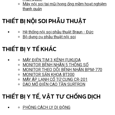
Máy nội soi tai mũi họng ống mềm hoạt nghiệm
thanh quản
THIẾT BỊ NỘI SOI PHẪU THUẬT
Hệ thống nội soi phẫu thuật Braun - Đức
Bộ dụng cụ phẫu thuật nội soi
THIẾT BỊ Y TẾ KHÁC
MÁY ĐIỆN TIM 3 KÊNH FUKUDA
MONITOR BỆNH NHÂN 5 THÔNG SỐ
MONITOR THEO DÕI BỆNH NHÂN BPM-770
MONITOR SẢN KHOA BT300
MÁY ÁP LẠNH CỔ TỬ CUNG CR-201
DAO MỔ ĐIỆN CAO TẦN SURTRON
THIẾT BỊ Y TẾ, VẬT TƯ CHỐNG DỊCH
PHÒNG CÁCH LY DI ĐỘNG