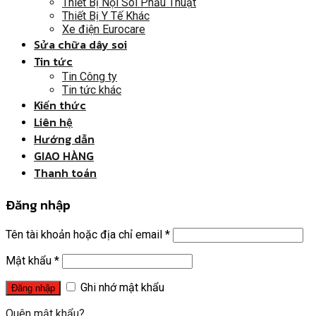
Thiết Bị Nội Soi Phẫu Thuật
Thiết Bị Y Tế Khác
Xe điện Eurocare
Sửa chữa dây soi
Tin tức
Tin Công ty
Tin tức khác
Kiến thức
Liên hệ
Hướng dẫn
GIAO HÀNG
Thanh toán
Đăng nhập
Tên tài khoản hoặc địa chỉ email
*
Mật khẩu
*
Ghi nhớ mật khẩu
Quên mật khẩu?