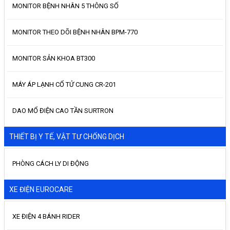
MONITOR BỆNH NHÂN 5 THÔNG SỐ
MONITOR THEO DÕI BỆNH NHÂN BPM-770
MONITOR SẢN KHOA BT300
MÁY ÁP LẠNH CỔ TỬ CUNG CR-201
DAO MỔ ĐIỆN CAO TẦN SURTRON
THIẾT BỊ Y TẾ, VẬT TƯ CHỐNG DỊCH
PHÒNG CÁCH LY DI ĐỘNG
XE ĐIỆN EUROCARE
XE ĐIỆN 4 BÁNH RIDER