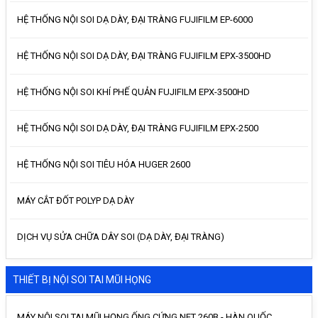
HỆ THỐNG NỘI SOI DẠ DÀY, ĐẠI TRÀNG FUJIFILM EP-6000
HỆ THỐNG NỘI SOI DẠ DÀY, ĐẠI TRÀNG FUJIFILM EPX-3500HD
HỆ THỐNG NỘI SOI KHÍ PHẾ QUẢN FUJIFILM EPX-3500HD
HỆ THỐNG NỘI SOI DẠ DÀY, ĐẠI TRÀNG FUJIFILM EPX-2500
HỆ THỐNG NỘI SOI TIÊU HÓA HUGER 2600
MÁY CẮT ĐỐT POLYP DẠ DÀY
DỊCH VỤ SỬA CHỮA DÂY SOI (DẠ DÀY, ĐẠI TRÀNG)
THIẾT BỊ NỘI SOI TAI MŨI HỌNG
MÁY NỘI SOI TAI MŨI HỌNG ỐNG CỨNG NET 260B - HÀN QUỐC