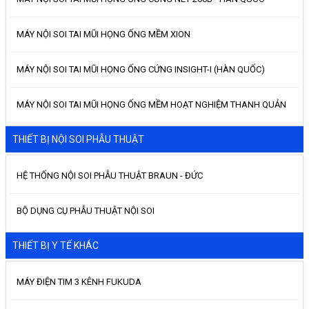
MÁY NỘI SOI TAI MŨI HỌNG ỐNG MỀM XION
MÁY NỘI SOI TAI MŨI HỌNG ỐNG CỨNG INSIGHT-I (HÀN QUỐC)
MÁY NỘI SOI TAI MŨI HỌNG ỐNG MỀM HOẠT NGHIỆM THANH QUẢN
THIẾT BỊ NỘI SOI PHẪU THUẬT
HỆ THỐNG NỘI SOI PHẪU THUẬT BRAUN - ĐỨC
BỘ DỤNG CỤ PHẪU THUẬT NỘI SOI
THIẾT BỊ Y TẾ KHÁC
MÁY ĐIỆN TIM 3 KÊNH FUKUDA