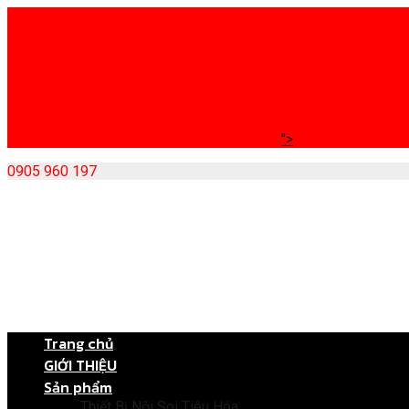
">
0905 960 197
Skip
to
content
Trang chủ
GIỚI THIỆU
Sản phẩm
Thiết Bị Nội Soi Tiêu Hóa