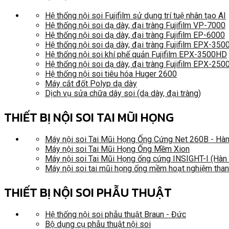
Hệ thống nội soi Fujifilm sử dụng trí tuệ nhân tạo AI
Hệ thống nội soi dạ dày, đại tràng Fujifilm VP-7000
Hệ thống nội soi dạ dày, đại tràng Fujifilm EP-6000
Hệ thống nội soi dạ dày, đại tràng Fujifilm EPX-35
Hệ thống nội soi khí phế quản Fujifilm EPX-3500HD
Hệ thống nội soi dạ dày, đại tràng Fujifilm EPX-250
Hệ thống nội soi tiêu hóa Huger 2600
Máy cắt đốt Polyp dạ dày
Dịch vụ sửa chữa dây soi (dạ dày, đại tràng)
THIẾT BỊ NỘI SOI TAI MŨI HỌNG
Máy nội soi Tai Mũi Họng Ống Cứng Net 260B - Hà
Máy nội soi Tai Mũi Họng Ống Mềm Xion
Máy nội soi Tai Mũi Họng ống cứng INSIGHT-I (Hàn
Máy nội soi tai mũi họng ống mềm hoạt nghiệm tha
THIẾT BỊ NỘI SOI PHẪU THUẬT
Hệ thống nội soi phẫu thuật Braun - Đức
Bộ dụng cụ phẫu thuật nội soi