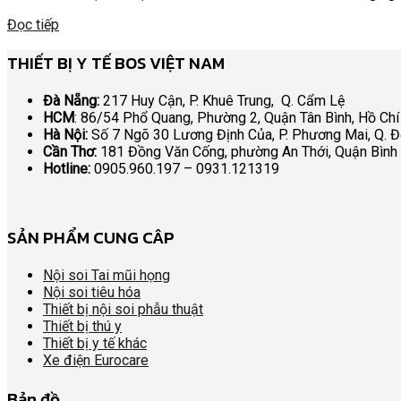
Đọc tiếp
THIẾT BỊ Y TẾ BOS VIỆT NAM
Đà Nẵng:
217 Huy Cận, P. Khuê Trung, Q. Cẩm Lệ
HCM
: 86/54 Phổ Quang, Phường 2, Quận Tân Bình, Hồ Chí
Hà Nội:
Số 7 Ngõ 30 Lương Định Của, P. Phương Mai, Q. 
Cần Thơ:
181 Đồng Văn Cống, phường An Thới, Quận Bình
Hotline:
0905.960.197 – 0931.121319
SẢN PHẨM CUNG CÂP
Nội soi Tai mũi họng
Nội soi tiêu hóa
Thiết bị nội soi phẫu thuật
Thiết bị thú y
Thiết bị y tế khác
Xe điện Eurocare
Bản đồ