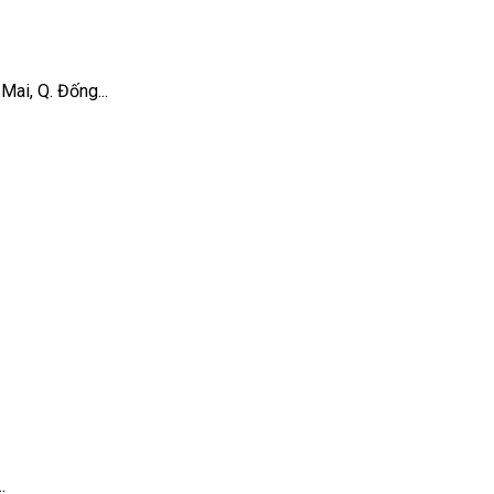
ai, Q. Đống...
.