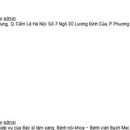
y
admin
ng, Q. Cẩm Lệ Hà Nội: Số 7 Ngõ 30 Lương Định Của, P. Phương M
y
admin
vụ của Bác sĩ lâm sàng Bệnh nội khoa – Bệnh viện Bạch Mai..