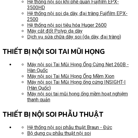
Hệ thống nội soi khí phế quản Fujifilm EPX-
3500HD
Hệ thống nội soi dạ dày, đại tràng Fujifilm EPX-
2500
Hệ thống nội soi tiêu hóa Huger 2600
Máy cắt đốt Polyp dạ dày
Dịch vụ sửa chữa dây soi (dạ dày, đại tràng)
THIẾT BỊ NỘI SOI TAI MŨI HỌNG
Máy nội soi Tai Mũi Họng Ống Cứng Net 260B -
Hàn Quốc
Máy nội soi Tai Mũi Họng Ống Mềm Xion
Máy nội soi Tai Mũi Họng ống cứng INSIGHT-I
(Hàn Quốc)
Máy nội soi tai mũi họng ống mềm hoạt nghiệm
thanh quản
THIẾT BỊ NỘI SOI PHẪU THUẬT
Hệ thống nội soi phẫu thuật Braun - Đức
Bộ dụng cụ phẫu thuật nội soi