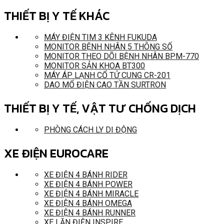
THIẾT BỊ Y TẾ KHÁC
MÁY ĐIỆN TIM 3 KÊNH FUKUDA
MONITOR BỆNH NHÂN 5 THÔNG SỐ
MONITOR THEO DÕI BỆNH NHÂN BPM-770
MONITOR SẢN KHOA BT300
MÁY ÁP LẠNH CỔ TỬ CUNG CR-201
DAO MỔ ĐIỆN CAO TẦN SURTRON
THIẾT BỊ Y TẾ, VẬT TƯ CHỐNG DỊCH
PHÒNG CÁCH LY DI ĐỘNG
XE ĐIỆN EUROCARE
XE ĐIỆN 4 BÁNH RIDER
XE ĐIỆN 4 BÁNH POWER
XE ĐIỆN 4 BÁNH MIRACLE
XE ĐIỆN 4 BÁNH OMEGA
XE ĐIỆN 4 BÁNH RUNNER
XE LĂN ĐIỆN INSPIRE