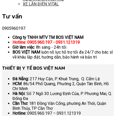
XE LĂN ĐIỆN VITAL
Tư vấn
0905960197
Công ty TNHH MTV TM BOS VIỆT NAM
Hotline: 0905.960.197 - 0931.121319
Giờ làm việc
: 8h sáng - 24h tối
BOS VIỆT NAM
luôn nỗ lực hỗ trợ tối đa 24/7 cho bác sĩ
về khâu lắp đặt, hướng dẫn, bảo hành và bảo trì
THIẾT BỊ Y TẾ BOS VIỆT NAM
Đà Nẵng:
217 Huy Cận, P. Khuê Trung, Q. Cẩm Lệ
HCM
: 86/54 Phổ Quang, Phường 2, Quận Tân Bình, Hồ
Chí Minh
Hà Nội:
Số 7 Ngõ 30 Lương Định Của, P. Phương Mai, Q.
Đống Đa
Cần Thơ:
181 Đồng Văn Cống, phường An Thới, Quận
Bình Thủy, TP Cần Thơ
Hotline:
0905.960.197 – 0931.121319