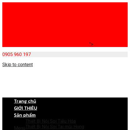
">
0905 960 197
Skip to content
Trang chủ
GIỚI THIỆU
Sản phẩm
Thiết Bị Nội Soi Tiêu Hóa
Thiết Bị Nội Soi Tai mũi Họng
Menu