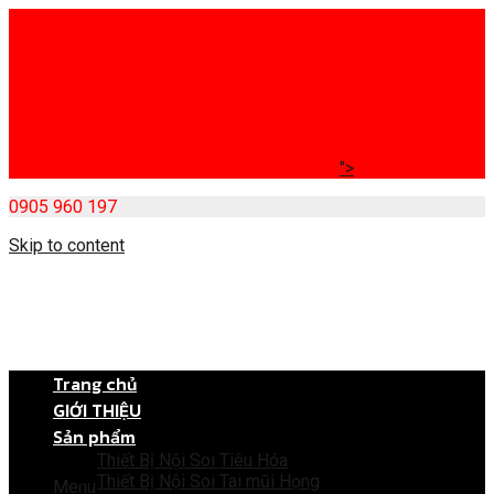
">
0905 960 197
Skip to content
Trang chủ
GIỚI THIỆU
Sản phẩm
Thiết Bị Nội Soi Tiêu Hóa
Thiết Bị Nội Soi Tai mũi Họng
Menu