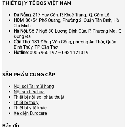
THIẾT BỊ Y TẾ BOS VIỆT NAM
Đà Nẵng:
217 Huy Cận, P. Khuê Trung, Q. Cẩm Lệ
HCM
: 86/54 Phổ Quang, Phường 2, Quận Tân Bình, Hồ
Chí Minh
Hà Nội:
Số 7 Ngõ 30 Lương Định Của, P. Phương Mai, Q.
Đống Đa
Cần Thơ:
181 Đồng Văn Cống, phường An Thới, Quận
Bình Thủy, TP Cần Thơ
Hotline:
0905.960.197 – 0931.121319
SẢN PHẨM CUNG CÂP
Nội soi Tai mũi họng
Nội soi tiêu hóa
Thiết bị nội soi phẫu thuật
Thiết bị thú y
Thiết bị y tế khác
Xe điện Eurocare
Bản đồ