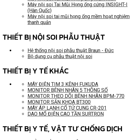
Máy nội soi Tai Mũi Họng ống cứng INSIGHT-I
(Hàn Quốc)
Máy nội soi tai mũi họng ống mềm hoạt nghiệm
thanh quản
THIẾT BỊ NỘI SOI PHẪU THUẬT
Hệ thống nội soi phẫu thuật Braun - Đức
Bộ dụng cụ phẫu thuật nội soi
THIẾT BỊ Y TẾ KHÁC
MÁY ĐIỆN TIM 3 KÊNH FUKUDA
MONITOR BỆNH NHÂN 5 THÔNG SỐ
MONITOR THEO DÕI BỆNH NHÂN BPM-770
MONITOR SẢN KHOA BT300
MÁY ÁP LẠNH CỔ TỬ CUNG CR-201
DAO MỔ ĐIỆN CAO TẦN SURTRON
THIẾT BỊ Y TẾ, VẬT TƯ CHỐNG DỊCH