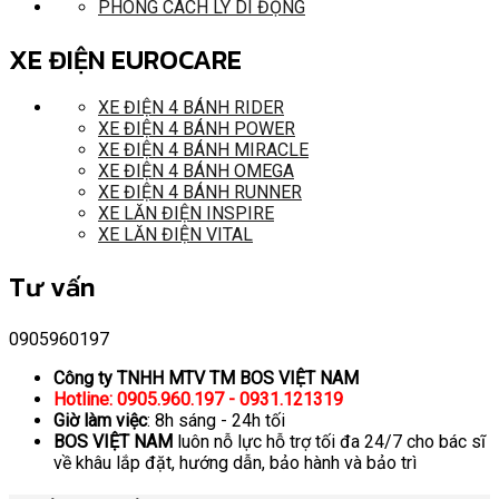
PHÒNG CÁCH LY DI ĐỘNG
XE ĐIỆN EUROCARE
XE ĐIỆN 4 BÁNH RIDER
XE ĐIỆN 4 BÁNH POWER
XE ĐIỆN 4 BÁNH MIRACLE
XE ĐIỆN 4 BÁNH OMEGA
XE ĐIỆN 4 BÁNH RUNNER
XE LĂN ĐIỆN INSPIRE
XE LĂN ĐIỆN VITAL
Tư vấn
0905960197
Công ty TNHH MTV TM BOS VIỆT NAM
Hotline: 0905.960.197 - 0931.121319
Giờ làm việc
: 8h sáng - 24h tối
BOS VIỆT NAM
luôn nỗ lực hỗ trợ tối đa 24/7 cho bác sĩ
về khâu lắp đặt, hướng dẫn, bảo hành và bảo trì