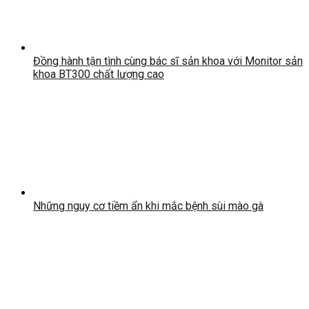
Đồng hành tận tình cùng bác sĩ sản khoa với Monitor sản
khoa BT300 chất lượng cao
Những nguy cơ tiềm ẩn khi mắc bệnh sùi mào gà