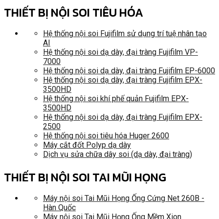
THIẾT BỊ NỘI SOI TIÊU HÓA
Hệ thống nội soi Fujifilm sử dụng trí tuệ nhân tạo
AI
Hệ thống nội soi dạ dày, đại tràng Fujifilm VP-
7000
Hệ thống nội soi dạ dày, đại tràng Fujifilm EP-6000
Hệ thống nội soi dạ dày, đại tràng Fujifilm EPX-
3500HD
Hệ thống nội soi khí phế quản Fujifilm EPX-
3500HD
Hệ thống nội soi dạ dày, đại tràng Fujifilm EPX-
2500
Hệ thống nội soi tiêu hóa Huger 2600
Máy cắt đốt Polyp dạ dày
Dịch vụ sửa chữa dây soi (dạ dày, đại tràng)
THIẾT BỊ NỘI SOI TAI MŨI HỌNG
Máy nội soi Tai Mũi Họng Ống Cứng Net 260B -
Hàn Quốc
Máy nội soi Tai Mũi Họng Ống Mềm Xion