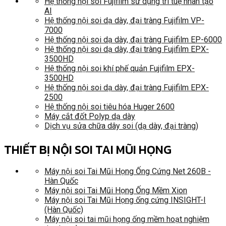
Hệ thống nội soi Fujifilm sử dụng trí tuệ nhân tạo
AI
Hệ thống nội soi dạ dày, đại tràng Fujifilm VP-
7000
Hệ thống nội soi dạ dày, đại tràng Fujifilm EP-6000
Hệ thống nội soi dạ dày, đại tràng Fujifilm EPX-
3500HD
Hệ thống nội soi khí phế quản Fujifilm EPX-
3500HD
Hệ thống nội soi dạ dày, đại tràng Fujifilm EPX-
2500
Hệ thống nội soi tiêu hóa Huger 2600
Máy cắt đốt Polyp dạ dày
Dịch vụ sửa chữa dây soi (dạ dày, đại tràng)
THIẾT BỊ NỘI SOI TAI MŨI HỌNG
Máy nội soi Tai Mũi Họng Ống Cứng Net 260B -
Hàn Quốc
Máy nội soi Tai Mũi Họng Ống Mềm Xion
Máy nội soi Tai Mũi Họng ống cứng INSIGHT-I
(Hàn Quốc)
Máy nội soi tai mũi họng ống mềm hoạt nghiệm