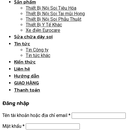
Sản phẩm
Thiết Bị Nội Soi Tiêu Hóa
Thiết Bị Nội Soi Tai mũi Họng
Thiết Bị Nội Soi Phẫu Thuật
Thiết Bị Y Tế Khác
Xe điện Eurocare
Sửa chữa dây soi
Tin tức
Tin Công ty
Tin tức khác
Kiến thức
Liên hệ
Hướng dẫn
GIAO HÀNG
Thanh toán
Đăng nhập
Tên tài khoản hoặc địa chỉ email
*
Mật khẩu
*