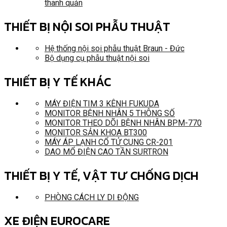
thanh quản
THIẾT BỊ NỘI SOI PHẪU THUẬT
Hệ thống nội soi phẫu thuật Braun - Đức
Bộ dụng cụ phẫu thuật nội soi
THIẾT BỊ Y TẾ KHÁC
MÁY ĐIỆN TIM 3 KÊNH FUKUDA
MONITOR BỆNH NHÂN 5 THÔNG SỐ
MONITOR THEO DÕI BỆNH NHÂN BPM-770
MONITOR SẢN KHOA BT300
MÁY ÁP LẠNH CỔ TỬ CUNG CR-201
DAO MỔ ĐIỆN CAO TẦN SURTRON
THIẾT BỊ Y TẾ, VẬT TƯ CHỐNG DỊCH
PHÒNG CÁCH LY DI ĐỘNG
XE ĐIỆN EUROCARE