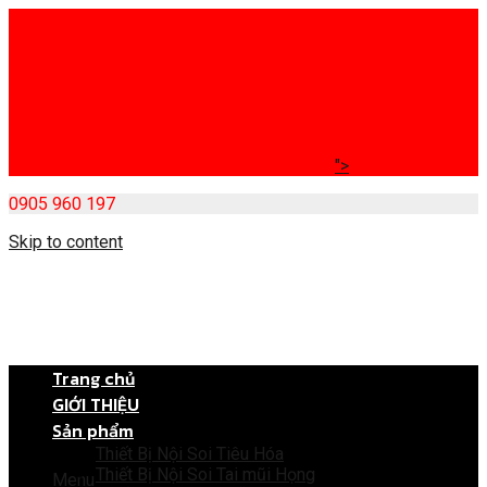
">
0905 960 197
Skip to content
Trang chủ
GIỚI THIỆU
Sản phẩm
Thiết Bị Nội Soi Tiêu Hóa
Thiết Bị Nội Soi Tai mũi Họng
Menu