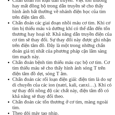
Chẩn đoán rối loạn dẫn truyền. Việc tổn thương
hay mất đồng bộ trong dẫn truyền sẽ cho thấy
hình ảnh bất thường về nhánh điện học của tim
trên điện tâm đồ.
Chẩn đoán các giai đoạn nhồi máu cơ tim. Khi cơ
tim bị thiếu máu và dưỡng khí có thể dẫn đến tổn
thương hay hoại tử. Khả năng dẫn truyền điện của
cơ tim sẽ thay đổi. Sự thay đổi này được ghi nhận
trên điện tâm đồ. Đây là một trong những chẩn
đoán giá trị nhất của phương pháp cận lâm sàng
tim mạch này.
Chẩn đoán bệnh tim thiếu máu cục bộ cơ tim. Cơ
tim thiếu máu sẽ cho thấy hình ảnh sóng T trên
điện tâm đồ dẹt, sóng T âm.
Chẩn đoán các rối loạn điện giải: điện tim là do sự
di chuyển của các ion (natri, kali, canxi…). Khi có
sự thay đổi nồng độ các chất này, điện tâm đồ có
khả năng sẽ thay đổi theo.
Chẩn đoán các tổn thương ở cơ tim, màng ngoài
tim.
Theo dõi máy tạo nhịp.