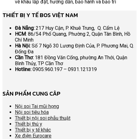
về khâu lắp đặt, hướng dẫn, bảo hành và bảo trì
THIẾT BỊ Y TẾ BOS VIỆT NAM
Đà Nẵng:
217 Huy Cận, P. Khuê Trung, Q. Cẩm Lệ
HCM
: 86/54 Phổ Quang, Phường 2, Quận Tân Bình, Hồ
Chí Minh
Hà Nội:
Số 7 Ngõ 30 Lương Định Của, P. Phương Mai, Q.
Đống Đa
Cần Thơ:
181 Đồng Văn Cống, phường An Thới, Quận
Bình Thủy, TP Cần Thơ
Hotline:
0905.960.197 – 0931.121319
SẢN PHẨM CUNG CÂP
Nội soi Tai mũi họng
Nội soi tiêu hóa
Thiết bị nội soi phẫu thuật
Thiết bị thú y
Thiết bị y tế khác
Xe điện Eurocare