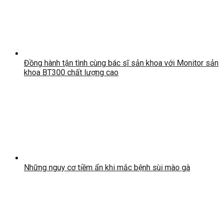
Đồng hành tận tình cùng bác sĩ sản khoa với Monitor sản
khoa BT300 chất lượng cao
Những nguy cơ tiềm ẩn khi mắc bệnh sùi mào gà