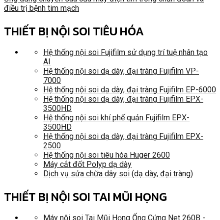
điều trị bệnh tim mạch
THIẾT BỊ NỘI SOI TIÊU HÓA
Hệ thống nội soi Fujifilm sử dụng trí tuệ nhân tạo
AI
Hệ thống nội soi dạ dày, đại tràng Fujifilm VP-
7000
Hệ thống nội soi dạ dày, đại tràng Fujifilm EP-6000
Hệ thống nội soi dạ dày, đại tràng Fujifilm EPX-
3500HD
Hệ thống nội soi khí phế quản Fujifilm EPX-
3500HD
Hệ thống nội soi dạ dày, đại tràng Fujifilm EPX-
2500
Hệ thống nội soi tiêu hóa Huger 2600
Máy cắt đốt Polyp dạ dày
Dịch vụ sửa chữa dây soi (dạ dày, đại tràng)
THIẾT BỊ NỘI SOI TAI MŨI HỌNG
Máy nội soi Tai Mũi Họng Ống Cứng Net 260B -