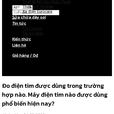
Thiết Bị Nội Soi Phẫu Thuật
Thiết Bị Y Tế Khác
Xe điện Eurocare
Sửa chữa dây soi
Tin tức
Giỏ hàng
Tin Công ty
Tin tức khác
Kiến thức
Chưa có sản phẩm trong giỏ hàng.
Liên hệ
Giỏ hàng /
0
₫
Chưa có sản phẩm trong giỏ hàng.
Đo điện tim được dùng trong trường
hợp nào. Máy điện tim nào được dùng
phổ biến hiện nay?