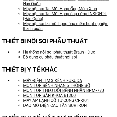
Hàn Quốc
Máy nội soi Tai Mũi Họng Ống Mềm Xion
Máy nội soi Tai Mũi Họng ống cứng INSIGHT-I
(Hàn Quốc)
Máy nội soi tai mũi họng ống mềm hoạt nghiệm
thanh quản
THIẾT BỊ NỘI SOI PHẪU THUẬT
Hệ thống nội soi phẫu thuật Braun - Đức
Bộ dụng cụ phẫu thuật nội soi
THIẾT BỊ Y TẾ KHÁC
MÁY ĐIỆN TIM 3 KÊNH FUKUDA
MONITOR BỆNH NHÂN 5 THÔNG SỐ
MONITOR THEO DÕI BỆNH NHÂN BPM-770
MONITOR SẢN KHOA BT300
MÁY ÁP LẠNH CỔ TỬ CUNG CR-201
DAO MỔ ĐIỆN CAO TẦN SURTRON