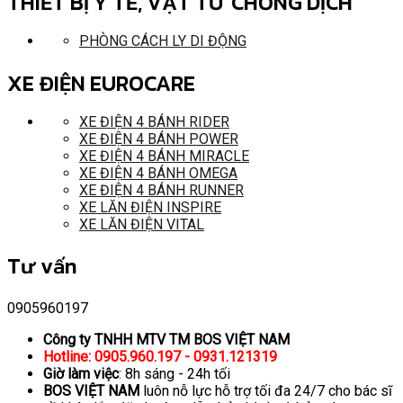
THIẾT BỊ Y TẾ, VẬT TƯ CHỐNG DỊCH
PHÒNG CÁCH LY DI ĐỘNG
XE ĐIỆN EUROCARE
XE ĐIỆN 4 BÁNH RIDER
XE ĐIỆN 4 BÁNH POWER
XE ĐIỆN 4 BÁNH MIRACLE
XE ĐIỆN 4 BÁNH OMEGA
XE ĐIỆN 4 BÁNH RUNNER
XE LĂN ĐIỆN INSPIRE
XE LĂN ĐIỆN VITAL
Tư vấn
0905960197
Công ty TNHH MTV TM BOS VIỆT NAM
Hotline: 0905.960.197 - 0931.121319
Giờ làm việc
: 8h sáng - 24h tối
BOS VIỆT NAM
luôn nỗ lực hỗ trợ tối đa 24/7 cho bác sĩ