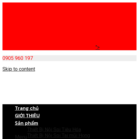
">
0905 960 197
Skip to content
Trang chủ
GIỚI THIỆU
Sản phẩm
Thiết Bị Nội Soi Tiêu Hóa
Thiết Bị Nội Soi Tai mũi Họng
Menu