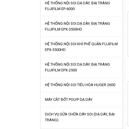
HỆ THỐNG NỘI SOI DẠ DÀY, ĐẠI TRÀNG
FUJIFILM EP-6000
HỆ THỐNG NỘI SOI DẠ DÀY, ĐẠI TRÀNG
FUJIFILM EPX-3500HD
HỆ THỐNG NỘI SOI KHÍ PHẾ QUẢN FUJIFILM
EPX-3500HD
HỆ THỐNG NỘI SOI DẠ DÀY, ĐẠI TRÀNG
FUJIFILM EPX-2500
HỆ THỐNG NỘI SOI TIÊU HÓA HUGER 2600
MÁY CẮT ĐỐT POLYP DẠ DÀY
DỊCH VỤ SỬA CHỮA DÂY SOI (DẠ DÀY, ĐẠI
TRÀNG)