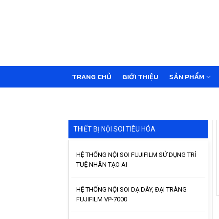
Skip
to
content
TRANG CHỦ
GIỚI THIỆU
SẢN PHẨM
THIẾT BỊ NỘI SOI TIÊU HÓA
HỆ THỐNG NỘI SOI FUJIFILM SỬ DỤNG TRÍ
TUỆ NHÂN TẠO AI
HỆ THỐNG NỘI SOI DẠ DÀY, ĐẠI TRÀNG
FUJIFILM VP-7000