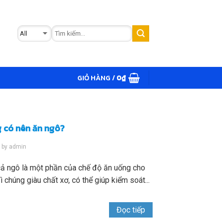
GIỎ HÀNG /
0
₫
 có nên ăn ngô?
3
by
admin
cả ngô là một phần của chế độ ăn uống cho
 chúng giàu chất xơ, có thể giúp kiểm soát...
Đọc tiếp