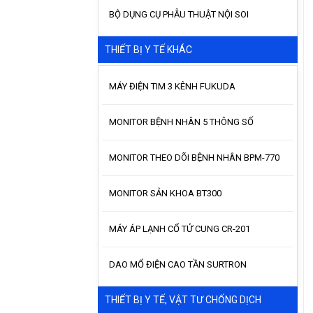
BỘ DỤNG CỤ PHẪU THUẬT NỘI SOI
THIẾT BỊ Y TẾ KHÁC
MÁY ĐIỆN TIM 3 KÊNH FUKUDA
MONITOR BỆNH NHÂN 5 THÔNG SỐ
MONITOR THEO DÕI BỆNH NHÂN BPM-770
MONITOR SẢN KHOA BT300
MÁY ÁP LẠNH CỔ TỬ CUNG CR-201
DAO MỔ ĐIỆN CAO TẦN SURTRON
THIẾT BỊ Y TẾ, VẬT TƯ CHỐNG DỊCH