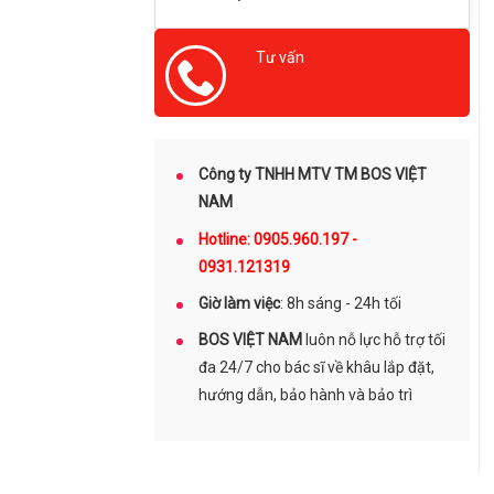
Tư vấn
0905960197
Công ty TNHH MTV TM BOS VIỆT
NAM
Hotline: 0905.960.197 -
0931.121319
Giờ làm việc
: 8h sáng - 24h tối
BOS VIỆT NAM
luôn nỗ lực hỗ trợ tối
đa 24/7 cho bác sĩ về khâu lắp đặt,
hướng dẫn, bảo hành và bảo trì