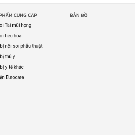
PHẨM CUNG CÂP
BẢN ĐỒ
oi Tai mũi họng
oi tiêu hóa
 bị nội soi phẫu thuật
bị thú y
 bị y tế khác
ện Eurocare