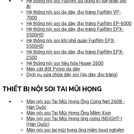
Hệ thống nội soi Fujifilm sử dụng trí tuệ nhân tạo
AI
Hệ thống nội soi dạ dày, đại tràng Fujifilm VP-
7000
Hệ thống nội soi dạ dày, đại tràng Fujifilm EP-6000
Hệ thống nội soi dạ dày, đại tràng Fujifilm EPX-
3500HD
Hệ thống nội soi khí phế quản Fujifilm EPX-
3500HD
Hệ thống nội soi dạ dày, đại tràng Fujifilm EPX-
2500
Hệ thống nội soi tiêu hóa Huger 2600
Máy cắt đốt Polyp dạ dày
Dịch vụ sửa chữa dây soi (dạ dày, đại tràng)
THIẾT BỊ NỘI SOI TAI MŨI HỌNG
Máy nội soi Tai Mũi Họng Ống Cứng Net 260B -
Hàn Quốc
Máy nội soi Tai Mũi Họng Ống Mềm Xion
Máy nội soi Tai Mũi Họng ống cứng INSIGHT-I
(Hàn Quốc)
Máy nội soi tai mũi họng ống mềm hoạt nghiệm