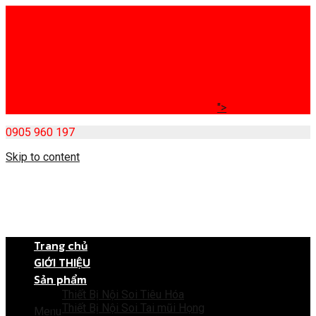
">
0905 960 197
Skip to content
Trang chủ
GIỚI THIỆU
Sản phẩm
Thiết Bị Nội Soi Tiêu Hóa
Thiết Bị Nội Soi Tai mũi Họng
Menu