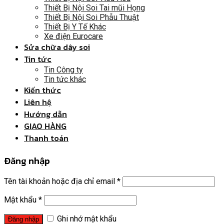
Thiết Bị Nội Soi Tai mũi Họng
Thiết Bị Nội Soi Phẫu Thuật
Thiết Bị Y Tế Khác
Xe điện Eurocare
Sửa chữa dây soi
Tin tức
Tin Công ty
Tin tức khác
Kiến thức
Liên hệ
Hướng dẫn
GIAO HÀNG
Thanh toán
Đăng nhập
Tên tài khoản hoặc địa chỉ email
*
Mật khẩu
*
Ghi nhớ mật khẩu