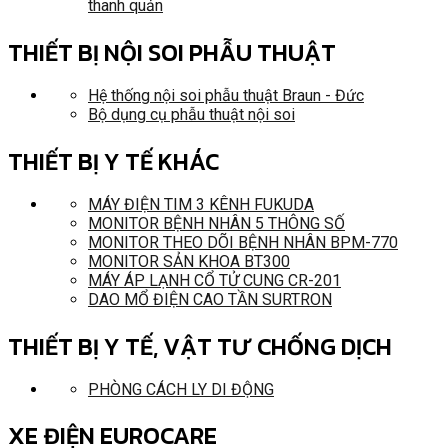
thanh quản
THIẾT BỊ NỘI SOI PHẪU THUẬT
Hệ thống nội soi phẫu thuật Braun - Đức
Bộ dụng cụ phẫu thuật nội soi
THIẾT BỊ Y TẾ KHÁC
MÁY ĐIỆN TIM 3 KÊNH FUKUDA
MONITOR BỆNH NHÂN 5 THÔNG SỐ
MONITOR THEO DÕI BỆNH NHÂN BPM-770
MONITOR SẢN KHOA BT300
MÁY ÁP LẠNH CỔ TỬ CUNG CR-201
DAO MỔ ĐIỆN CAO TẦN SURTRON
THIẾT BỊ Y TẾ, VẬT TƯ CHỐNG DỊCH
PHÒNG CÁCH LY DI ĐỘNG
XE ĐIỆN EUROCARE