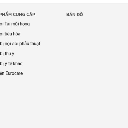
PHẨM CUNG CÂP
BẢN ĐỒ
oi Tai mũi họng
oi tiêu hóa
 bị nội soi phẫu thuật
bị thú y
 bị y tế khác
ện Eurocare