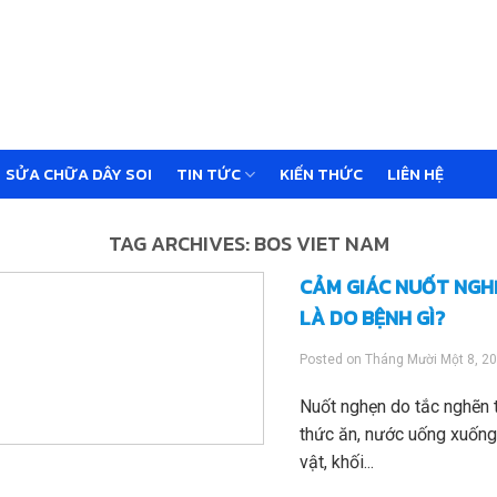
SỬA CHỮA DÂY SOI
TIN TỨC
KIẾN THỨC
LIÊN HỆ
TAG ARCHIVES:
BOS VIET NAM
CẢM GIÁC NUỐT NGH
LÀ DO BỆNH GÌ?
Posted on
Tháng Mười Một 8, 2
Nuốt nghẹn do tắc nghẽn 
thức ăn, nước uống xuống
vật, khối...