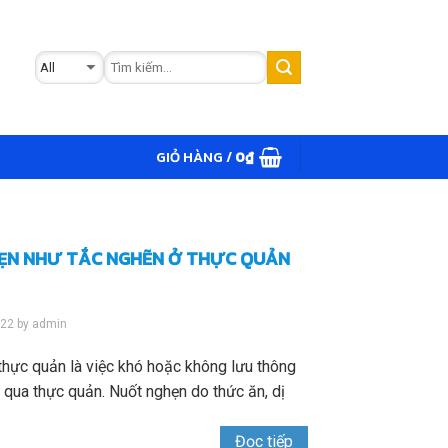
GIỎ HÀNG /
0
₫
ẸN NHƯ TẮC NGHẼN Ở THỰC QUẢN
022
by
admin
thực quản là việc khó hoặc không lưu thông
 qua thực quản. Nuốt nghẹn do thức ăn, dị
Đọc tiếp