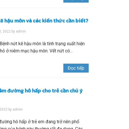
ẽ hậu môn và các kiến thức cần biết?
3, 2022
by
admin
Bệnh nứt kẽ hậu môn là tình trạng xuất hiện
nhỏ ở niêm mạc hậu môn. Vết nứt có...
Đọc tiếp
êm đường hô hấp cho trẻ cần chú ý
 2022
by
admin
đường hô hấp ở trẻ em đang trở nên phổ
chứng của bệnh này thường rất đa dạng. Các