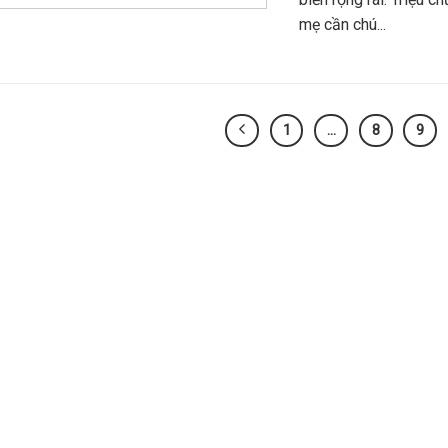
mẹ cần chú...
1
…
8
9