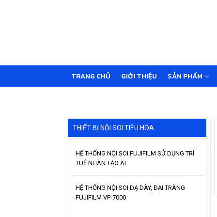
Skip
to
content
TRANG CHỦ
GIỚI THIỆU
SẢN PHẨM
THIẾT BỊ NỘI SOI TIÊU HÓA
HỆ THỐNG NỘI SOI FUJIFILM SỬ DỤNG TRÍ
TUỆ NHÂN TẠO AI
HỆ THỐNG NỘI SOI DẠ DÀY, ĐẠI TRÀNG
FUJIFILM VP-7000