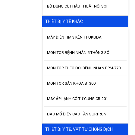
BỘ DỤNG CỤ PHẪU THUẬT NỘI SOI
THIẾT BỊ Y TẾ KHÁC
MÁY ĐIỆN TIM 3 KÊNH FUKUDA
MONITOR BỆNH NHÂN 5 THÔNG SỐ
MONITOR THEO DÕI BỆNH NHÂN BPM-770
MONITOR SẢN KHOA BT300
MÁY ÁP LẠNH CỔ TỬ CUNG CR-201
DAO MỔ ĐIỆN CAO TẦN SURTRON
THIẾT BỊ Y TẾ, VẬT TƯ CHỐNG DỊCH