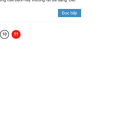
Đọc tiếp
10
11