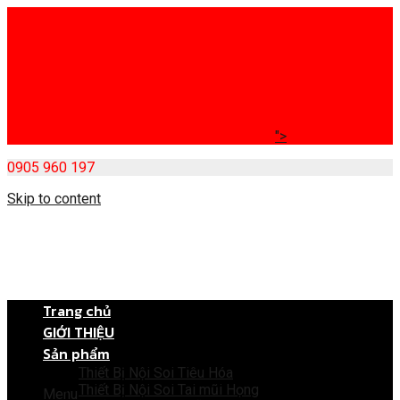
">
0905 960 197
Skip to content
Trang chủ
GIỚI THIỆU
Sản phẩm
Thiết Bị Nội Soi Tiêu Hóa
Thiết Bị Nội Soi Tai mũi Họng
Menu