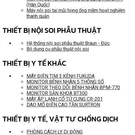
(Hàn Quốc)
Máy nội soi tai mũi họng ống mềm hoạt nghiệm
thanh quản
THIẾT BỊ NỘI SOI PHẪU THUẬT
Hệ thống nội soi phẫu thuật Braun - Đức
Bộ dụng cụ phẫu thuật nội soi
THIẾT BỊ Y TẾ KHÁC
MÁY ĐIỆN TIM 3 KÊNH FUKUDA
MONITOR BỆNH NHÂN 5 THÔNG SỐ
MONITOR THEO DÕI BỆNH NHÂN BPM-770
MONITOR SẢN KHOA BT300
MÁY ÁP LẠNH CỔ TỬ CUNG CR-201
DAO MỔ ĐIỆN CAO TẦN SURTRON
THIẾT BỊ Y TẾ, VẬT TƯ CHỐNG DỊCH
PHÒNG CÁCH LY DI ĐỘNG