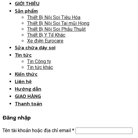
GIỚI THIỆU
Sản phẩm
Thiết Bị Nội Soi Tiêu Hóa
Thiết Bị Nội Soi Tai mũi Họng
Thiết Bị Nội Soi Phẫu Thuật
Thiết Bị Y Tế Khác
Xe điện Eurocare
Sửa chữa dây soi
Tin tức
Tin Công ty
Tin tức khác
Kiến thức
Liên hệ
Hướng dẫn
GIAO HÀNG
Thanh toán
Đăng nhập
Tên tài khoản hoặc địa chỉ email
*