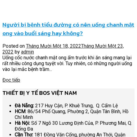
Người bị bệnh tiểu đường có nên uống chanh mật
ong vào buổi sáng hay không?
Posted on
Tháng Mười Một 18, 2022
Tháng Mười Một 23,
2022
by
admin
Uống cốc nước chanh mật ong ấm trước khi ăn sáng mang lại
rất nhiều công dụng tuyệt vời. Tuy nhiên, có những người uống
vào lại mắc bệnh trầm...
Đọc tiếp
THIẾT BỊ Y TẾ BOS VIỆT NAM
Đà Nẵng:
217 Huy Cận, P. Khuê Trung, Q. Cẩm Lệ
HCM
: 86/54 Phổ Quang, Phường 2, Quận Tân Bình, Hồ
Chí Minh
Hà Nội:
Số 7 Ngõ 30 Lương Định Của, P. Phương Mai, Q.
Đống Đa
Cần Thơ:
181 Đồng Văn Cống, phường An Thới, Quận