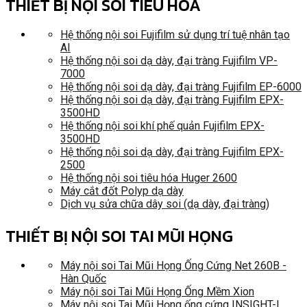
THIẾT BỊ NỘI SOI TIÊU HÓA
Hệ thống nội soi Fujifilm sử dụng trí tuệ nhân tạo
AI
Hệ thống nội soi dạ dày, đại tràng Fujifilm VP-
7000
Hệ thống nội soi dạ dày, đại tràng Fujifilm EP-6000
Hệ thống nội soi dạ dày, đại tràng Fujifilm EPX-
3500HD
Hệ thống nội soi khí phế quản Fujifilm EPX-
3500HD
Hệ thống nội soi dạ dày, đại tràng Fujifilm EPX-
2500
Hệ thống nội soi tiêu hóa Huger 2600
Máy cắt đốt Polyp dạ dày
Dịch vụ sửa chữa dây soi (dạ dày, đại tràng)
THIẾT BỊ NỘI SOI TAI MŨI HỌNG
Máy nội soi Tai Mũi Họng Ống Cứng Net 260B -
Hàn Quốc
Máy nội soi Tai Mũi Họng Ống Mềm Xion
Máy nội soi Tai Mũi Họng ống cứng INSIGHT-I