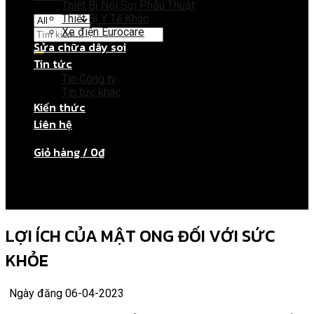
Thiết Bị Nội Soi Phẫu Thuật
Thiết Bị Y Tế Khác
Xe điện Eurocare
Sửa chữa dây soi
Tin tức
Giỏ hàng
Tin Công ty
Tin tức khác
Kiến thức
Chưa có sản phẩm trong giỏ hàng.
Liên hệ
Giỏ hàng /
0
₫
Chưa có sản phẩm trong giỏ hàng.
LỢI ÍCH CỦA MẬT ONG ĐỐI VỚI SỨC
KHỎE
Ngày đăng 06-04-2023