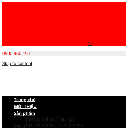
">
0905 960 197
Skip to content
Trang chủ
GIỚI THIỆU
Sản phẩm
Thiết Bị Nội Soi Tiêu Hóa
Thiết Bị Nội Soi Tai mũi Họng
Menu