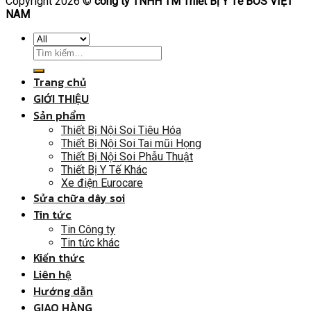
Copyright 2026 ©
công ty TNHH TM Thiết Bị Y Tế BOS VIỆT
NAM
Trang chủ
GIỚI THIỆU
Sản phẩm
Thiết Bị Nội Soi Tiêu Hóa
Thiết Bị Nội Soi Tai mũi Họng
Thiết Bị Nội Soi Phẫu Thuật
Thiết Bị Y Tế Khác
Xe điện Eurocare
Sửa chữa dây soi
Tin tức
Tin Công ty
Tin tức khác
Kiến thức
Liên hệ
Hướng dẫn
GIAO HÀNG