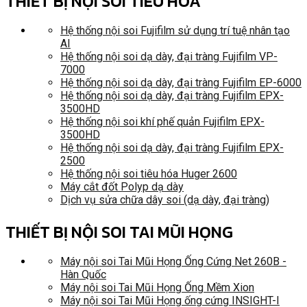
THIẾT BỊ NỘI SOI TIÊU HÓA
Hệ thống nội soi Fujifilm sử dụng trí tuệ nhân tạo
AI
Hệ thống nội soi dạ dày, đại tràng Fujifilm VP-
7000
Hệ thống nội soi dạ dày, đại tràng Fujifilm EP-6000
Hệ thống nội soi dạ dày, đại tràng Fujifilm EPX-
3500HD
Hệ thống nội soi khí phế quản Fujifilm EPX-
3500HD
Hệ thống nội soi dạ dày, đại tràng Fujifilm EPX-
2500
Hệ thống nội soi tiêu hóa Huger 2600
Máy cắt đốt Polyp dạ dày
Dịch vụ sửa chữa dây soi (dạ dày, đại tràng)
THIẾT BỊ NỘI SOI TAI MŨI HỌNG
Máy nội soi Tai Mũi Họng Ống Cứng Net 260B -
Hàn Quốc
Máy nội soi Tai Mũi Họng Ống Mềm Xion
Máy nội soi Tai Mũi Họng ống cứng INSIGHT-I