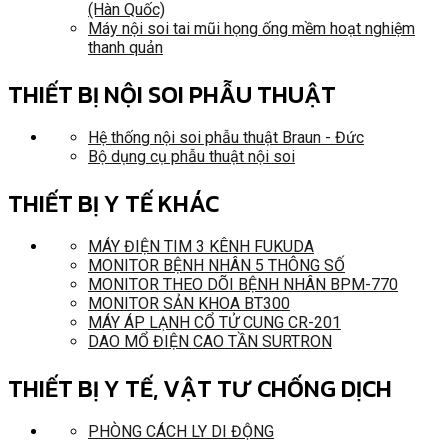
(Hàn Quốc)
Máy nội soi tai mũi họng ống mềm hoạt nghiệm
thanh quản
THIẾT BỊ NỘI SOI PHẪU THUẬT
Hệ thống nội soi phẫu thuật Braun - Đức
Bộ dụng cụ phẫu thuật nội soi
THIẾT BỊ Y TẾ KHÁC
MÁY ĐIỆN TIM 3 KÊNH FUKUDA
MONITOR BỆNH NHÂN 5 THÔNG SỐ
MONITOR THEO DÕI BỆNH NHÂN BPM-770
MONITOR SẢN KHOA BT300
MÁY ÁP LẠNH CỔ TỬ CUNG CR-201
DAO MỔ ĐIỆN CAO TẦN SURTRON
THIẾT BỊ Y TẾ, VẬT TƯ CHỐNG DỊCH
PHÒNG CÁCH LY DI ĐỘNG