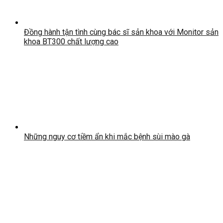
Đồng hành tận tình cùng bác sĩ sản khoa với Monitor sản
khoa BT300 chất lượng cao
Những nguy cơ tiềm ẩn khi mắc bệnh sùi mào gà