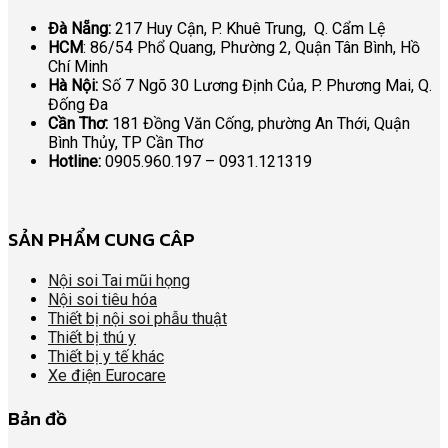
Đà Nẵng:
217 Huy Cận, P. Khuê Trung, Q. Cẩm Lệ
HCM
: 86/54 Phổ Quang, Phường 2, Quận Tân Bình, Hồ
Chí Minh
Hà Nội:
Số 7 Ngõ 30 Lương Định Của, P. Phương Mai, Q.
Đống Đa
Cần Thơ:
181 Đồng Văn Cống, phường An Thới, Quận
Bình Thủy, TP Cần Thơ
Hotline:
0905.960.197 – 0931.121319
SẢN PHẨM CUNG CÂP
Nội soi Tai mũi họng
Nội soi tiêu hóa
Thiết bị nội soi phẫu thuật
Thiết bị thú y
Thiết bị y tế khác
Xe điện Eurocare
Bản đồ