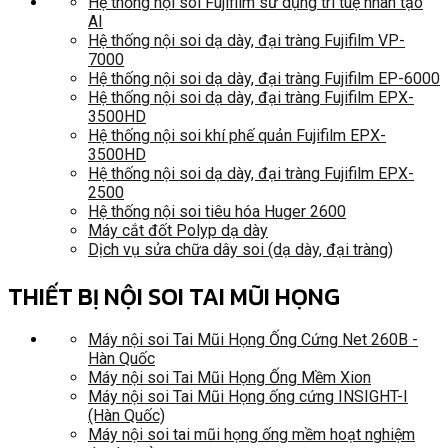
Hệ thống nội soi Fujifilm sử dụng trí tuệ nhân tạo
AI
Hệ thống nội soi dạ dày, đại tràng Fujifilm VP-
7000
Hệ thống nội soi dạ dày, đại tràng Fujifilm EP-6000
Hệ thống nội soi dạ dày, đại tràng Fujifilm EPX-
3500HD
Hệ thống nội soi khí phế quản Fujifilm EPX-
3500HD
Hệ thống nội soi dạ dày, đại tràng Fujifilm EPX-
2500
Hệ thống nội soi tiêu hóa Huger 2600
Máy cắt đốt Polyp dạ dày
Dịch vụ sửa chữa dây soi (dạ dày, đại tràng)
THIẾT BỊ NỘI SOI TAI MŨI HỌNG
Máy nội soi Tai Mũi Họng Ống Cứng Net 260B -
Hàn Quốc
Máy nội soi Tai Mũi Họng Ống Mềm Xion
Máy nội soi Tai Mũi Họng ống cứng INSIGHT-I
(Hàn Quốc)
Máy nội soi tai mũi họng ống mềm hoạt nghiệm