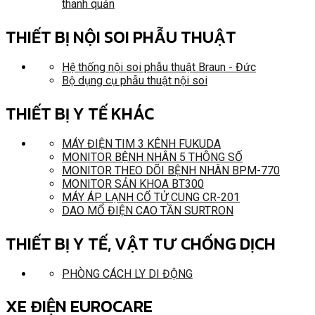
thanh quản
THIẾT BỊ NỘI SOI PHẪU THUẬT
Hệ thống nội soi phẫu thuật Braun - Đức
Bộ dụng cụ phẫu thuật nội soi
THIẾT BỊ Y TẾ KHÁC
MÁY ĐIỆN TIM 3 KÊNH FUKUDA
MONITOR BỆNH NHÂN 5 THÔNG SỐ
MONITOR THEO DÕI BỆNH NHÂN BPM-770
MONITOR SẢN KHOA BT300
MÁY ÁP LẠNH CỔ TỬ CUNG CR-201
DAO MỔ ĐIỆN CAO TẦN SURTRON
THIẾT BỊ Y TẾ, VẬT TƯ CHỐNG DỊCH
PHÒNG CÁCH LY DI ĐỘNG
XE ĐIỆN EUROCARE