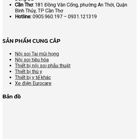
Cần Thơ:
181 Đồng Văn Cống, phường An Thới, Quận
Bình Thủy, TP Cần Thơ
Hotline:
0905.960.197 – 0931.121319
SẢN PHẨM CUNG CÂP
Nội soi Tai mũi họng
Nội soi tiêu hóa
Thiết bị nội soi phẫu thuật
Thiết bị thú y
Thiết bị y tế khác
Xe điện Eurocare
Bản đồ