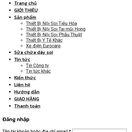
Trang chủ
GIỚI THIỆU
Sản phẩm
Thiết Bị Nội Soi Tiêu Hóa
Thiết Bị Nội Soi Tai mũi Họng
Thiết Bị Nội Soi Phẫu Thuật
Thiết Bị Y Tế Khác
Xe điện Eurocare
Sửa chữa dây soi
Tin tức
Tin Công ty
Tin tức khác
Kiến thức
Liên hệ
Hướng dẫn
GIAO HÀNG
Thanh toán
Đăng nhập
Tên tài khoản hoặc địa chỉ email
*