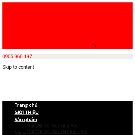
">
0905 960 197
Skip to content
Trang chủ
GIỚI THIỆU
Sản phẩm
Thiết Bị Nội Soi Tiêu Hóa
Thiết Bị Nội Soi Tai mũi Họng
Menu