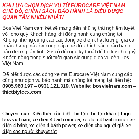
KHI LỰA CHỌN DỊCH VỤ TỪ EUROCARE VIỆT NAM –
CHẾ ĐỘ, CHÍNH SÁCH BẢO HÀNH LÀ ĐIỀU ĐƯỢC
QUAN TÂM NHIỀU NHẤT!
Bos Việt Nam
cam kết sẽ mang đến những trải nghiệm tuyệt
vời cho quý Khách hàng khi đồng hành cùng chúng tôi.
Không những cung cấp các dòng xe điện chất lượng, giá cả
phải chăng mà còn cung cấp chế độ, chính sách bảo hành
bảo dưỡng tận tình. Sẽ có đội ngũ kỹ thuật để hỗ trợ cho quý
Khách hàng trong suốt thời gian sử dụng dịch vụ bên Bos
Việt Nam.
Để biết được các dòng xe mà Eurocare Việt Nam cung cấp
cũng như dịch vụ bảo hành mà chúng tôi mang lại, liên hệ:
0905.960.197 – 0931.121.319. Website:
bosvietnam.com
–
thietbiytecx.com
Chuyên mục :
Kiến thức cần biết
,
Tin tức
,
Tin tức khác
| Tags :
bos viet nam
,
xe dien 4 banh omega
,
xe dien 4 banh runner
,
xe
điện 4 bánh
,
xe điện 4 bánh power
,
xe điện cho người già
,
xe
điện cho người khuyết tật