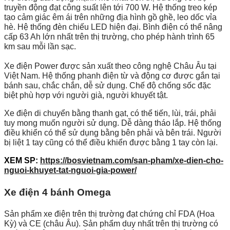
truyền động đạt công suất lên tới 700 W. Hệ thống treo kép
tạo cảm giác êm ái trên những địa hình gồ ghề, leo dốc vỉa
hè. Hệ thống đèn chiếu LED hiện đại. Bình điện có thể nâng
cấp 63 Ah lớn nhất trên thị trường, cho phép hành trình 65
km sau mỗi lần sạc.
Xe điện Power được sản xuất theo công nghệ Châu Âu tại
Việt Nam. Hệ thống phanh điện từ và động cơ được gắn tại
bánh sau, chắc chắn, dễ sử dụng. Chế độ chống sốc đặc
biệt phù hợp với người già, người khuyết tật.
Xe điện di chuyển bằng thanh gạt, có thể tiến, lùi, trái, phải
tuy mong muốn người sử dụng. Dễ dàng tháo lắp. Hệ thống
điều khiển có thể sử dụng bằng bên phải và bên trái. Người
bị liệt 1 tay cũng có thể điều khiển được bằng 1 tay còn lại.
XEM SP:
https://bosvietnam.com/san-pham/xe-dien-cho-
nguoi-khuyet-tat-nguoi-gia-power/
Xe điện 4 bánh Omega
Sản phẩm xe điện trên thị trường đạt chứng chỉ FDA (Hoa
Kỳ) và CE (châu Âu). Sản phẩm duy nhất trên thị trường có