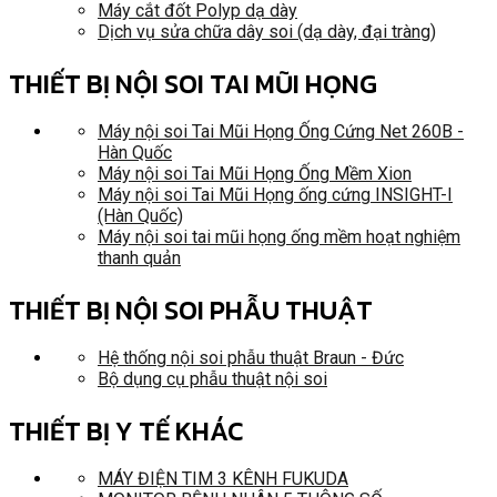
Máy cắt đốt Polyp dạ dày
Dịch vụ sửa chữa dây soi (dạ dày, đại tràng)
THIẾT BỊ NỘI SOI TAI MŨI HỌNG
Máy nội soi Tai Mũi Họng Ống Cứng Net 260B -
Hàn Quốc
Máy nội soi Tai Mũi Họng Ống Mềm Xion
Máy nội soi Tai Mũi Họng ống cứng INSIGHT-I
(Hàn Quốc)
Máy nội soi tai mũi họng ống mềm hoạt nghiệm
thanh quản
THIẾT BỊ NỘI SOI PHẪU THUẬT
Hệ thống nội soi phẫu thuật Braun - Đức
Bộ dụng cụ phẫu thuật nội soi
THIẾT BỊ Y TẾ KHÁC
MÁY ĐIỆN TIM 3 KÊNH FUKUDA