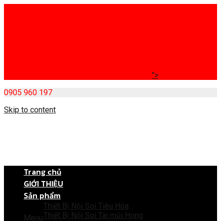
">
0905 960 197
Skip to content
Trang chủ
GIỚI THIỆU
Sản phẩm
Thiết Bị Nội Soi Tiêu Hóa
Thiết Bị Nội Soi Tai mũi Họng
Menu