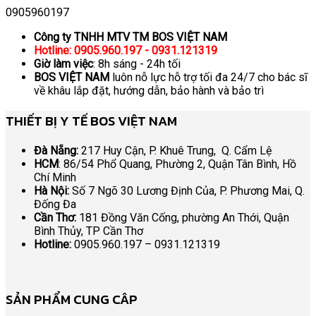
0905960197
Công ty TNHH MTV TM BOS VIỆT NAM
Hotline: 0905.960.197 - 0931.121319
Giờ làm việc
: 8h sáng - 24h tối
BOS VIỆT NAM
luôn nỗ lực hỗ trợ tối đa 24/7 cho bác sĩ
về khâu lắp đặt, hướng dẫn, bảo hành và bảo trì
THIẾT BỊ Y TẾ BOS VIỆT NAM
Đà Nẵng:
217 Huy Cận, P. Khuê Trung, Q. Cẩm Lệ
HCM
: 86/54 Phổ Quang, Phường 2, Quận Tân Bình, Hồ
Chí Minh
Hà Nội:
Số 7 Ngõ 30 Lương Định Của, P. Phương Mai, Q.
Đống Đa
Cần Thơ:
181 Đồng Văn Cống, phường An Thới, Quận
Bình Thủy, TP Cần Thơ
Hotline:
0905.960.197 – 0931.121319
SẢN PHẨM CUNG CÂP