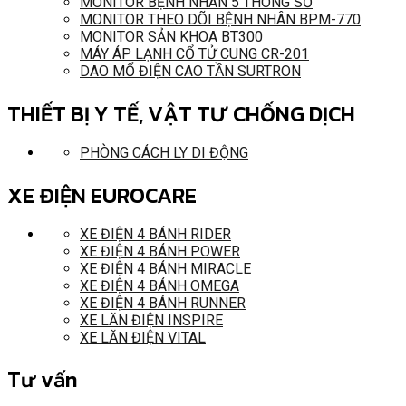
MONITOR BỆNH NHÂN 5 THÔNG SỐ
MONITOR THEO DÕI BỆNH NHÂN BPM-770
MONITOR SẢN KHOA BT300
MÁY ÁP LẠNH CỔ TỬ CUNG CR-201
DAO MỔ ĐIỆN CAO TẦN SURTRON
THIẾT BỊ Y TẾ, VẬT TƯ CHỐNG DỊCH
PHÒNG CÁCH LY DI ĐỘNG
XE ĐIỆN EUROCARE
XE ĐIỆN 4 BÁNH RIDER
XE ĐIỆN 4 BÁNH POWER
XE ĐIỆN 4 BÁNH MIRACLE
XE ĐIỆN 4 BÁNH OMEGA
XE ĐIỆN 4 BÁNH RUNNER
XE LĂN ĐIỆN INSPIRE
XE LĂN ĐIỆN VITAL
Tư vấn