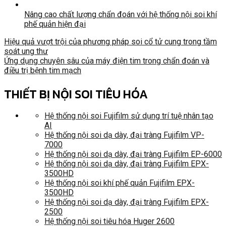
Nâng cao chất lượng chẩn đoán với hệ thống nội soi khí
phế quản hiện đại
Hiệu quả vượt trội của phương pháp soi cổ tử cung trong tầm
soát ung thư
Ứng dụng chuyên sâu của máy điện tim trong chẩn đoán và
điều trị bệnh tim mạch
THIẾT BỊ NỘI SOI TIÊU HÓA
Hệ thống nội soi Fujifilm sử dụng trí tuệ nhân tạo
AI
Hệ thống nội soi dạ dày, đại tràng Fujifilm VP-
7000
Hệ thống nội soi dạ dày, đại tràng Fujifilm EP-6000
Hệ thống nội soi dạ dày, đại tràng Fujifilm EPX-
3500HD
Hệ thống nội soi khí phế quản Fujifilm EPX-
3500HD
Hệ thống nội soi dạ dày, đại tràng Fujifilm EPX-
2500
Hệ thống nội soi tiêu hóa Huger 2600