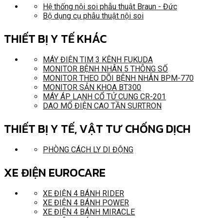
Hệ thống nội soi phẫu thuật Braun - Đức
Bộ dụng cụ phẫu thuật nội soi
THIẾT BỊ Y TẾ KHÁC
MÁY ĐIỆN TIM 3 KÊNH FUKUDA
MONITOR BỆNH NHÂN 5 THÔNG SỐ
MONITOR THEO DÕI BỆNH NHÂN BPM-770
MONITOR SẢN KHOA BT300
MÁY ÁP LẠNH CỔ TỬ CUNG CR-201
DAO MỔ ĐIỆN CAO TẦN SURTRON
THIẾT BỊ Y TẾ, VẬT TƯ CHỐNG DỊCH
PHÒNG CÁCH LY DI ĐỘNG
XE ĐIỆN EUROCARE
XE ĐIỆN 4 BÁNH RIDER
XE ĐIỆN 4 BÁNH POWER
XE ĐIỆN 4 BÁNH MIRACLE