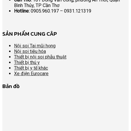
Bình Thủy, TP Cần Thơ
Hotline:
0905.960.197 – 0931.121319
SẢN PHẨM CUNG CÂP
Nội soi Tai mũi họng
Nội soi tiêu hóa
Thiết bị nội soi phẫu thuật
Thiết bị thú y
Thiết bị y tế khác
Xe điện Eurocare
Bản đồ