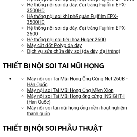
Hệ thống nội soi dạ dày, đại tràng Fujifilm EPX-
3500HD
Hệ thống nội soi khí phế quản Fujifilm EPX-
3500HD
Hệ thống nội soi dạ dày, đại tràng Fujifilm EPX-
2500
Hệ thống nội soi tiêu hóa Huger 2600
Máy cắt đốt Polyp dạ dày
Dịch vụ sửa chữa dây soi (dạ dày, đại tràng)
THIẾT BỊ NỘI SOI TAI MŨI HỌNG
Máy nội soi Tai Mũi Họng Ống Cứng Net 260B -
Hàn Quốc
Máy nội soi Tai Mũi Họng Ống Mềm Xion
Máy nội soi Tai Mũi Họng ống cứng INSIGHT-I
(Hàn Quốc)
Máy nội soi tai mũi họng ống mềm hoạt nghiệm
thanh quản
THIẾT BỊ NỘI SOI PHẪU THUẬT