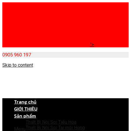
">
0905 960 197
Skip to content
Trang chủ
GIỚI THIỆU
Sản phẩm
Thiết Bị Nội Soi Tiêu Hóa
Thiết Bị Nội Soi Tai mũi Họng
Menu