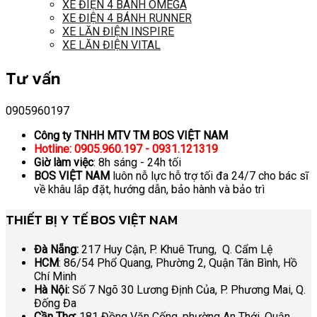
XE ĐIỆN 4 BÁNH OMEGA
XE ĐIỆN 4 BÁNH RUNNER
XE LĂN ĐIỆN INSPIRE
XE LĂN ĐIỆN VITAL
Tư vấn
0905960197
Công ty TNHH MTV TM BOS VIỆT NAM
Hotline: 0905.960.197 - 0931.121319
Giờ làm việc
: 8h sáng - 24h tối
BOS VIỆT NAM
luôn nỗ lực hỗ trợ tối đa 24/7 cho bác sĩ
về khâu lắp đặt, hướng dẫn, bảo hành và bảo trì
THIẾT BỊ Y TẾ BOS VIỆT NAM
Đà Nẵng:
217 Huy Cận, P. Khuê Trung, Q. Cẩm Lệ
HCM
: 86/54 Phổ Quang, Phường 2, Quận Tân Bình, Hồ
Chí Minh
Hà Nội:
Số 7 Ngõ 30 Lương Định Của, P. Phương Mai, Q.
Đống Đa
Cần Thơ:
181 Đồng Văn Cống, phường An Thới, Quận