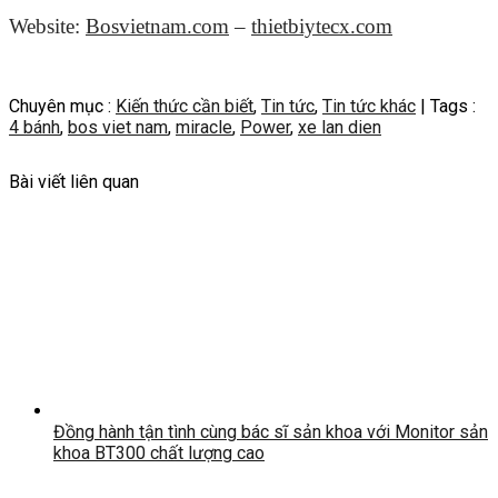
Website:
Bosvietnam.com
–
thietbiytecx.com
Chuyên mục :
Kiến thức cần biết
,
Tin tức
,
Tin tức khác
| Tags :
4 bánh
,
bos viet nam
,
miracle
,
Power
,
xe lan dien
Bài viết liên quan
Đồng hành tận tình cùng bác sĩ sản khoa với Monitor sản
khoa BT300 chất lượng cao