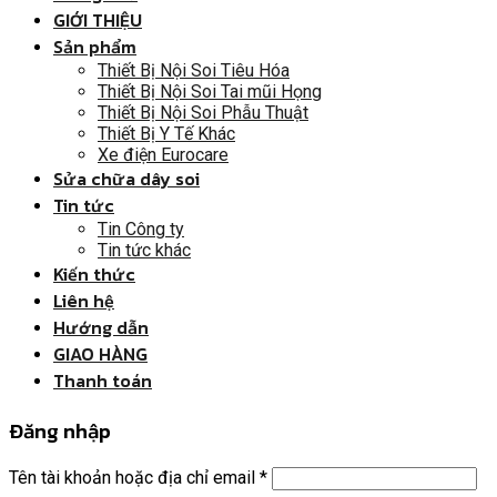
GIỚI THIỆU
Sản phẩm
Thiết Bị Nội Soi Tiêu Hóa
Thiết Bị Nội Soi Tai mũi Họng
Thiết Bị Nội Soi Phẫu Thuật
Thiết Bị Y Tế Khác
Xe điện Eurocare
Sửa chữa dây soi
Tin tức
Tin Công ty
Tin tức khác
Kiến thức
Liên hệ
Hướng dẫn
GIAO HÀNG
Thanh toán
Đăng nhập
Tên tài khoản hoặc địa chỉ email
*