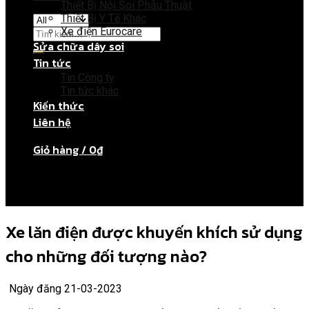
Thiết Bị Nội Soi Phẫu Thuật
Thiết Bị Y Tế Khác
Xe điện Eurocare
Sửa chữa dây soi
Tin tức
Giỏ hàng
Tin Công ty
Tin tức khác
Kiến thức
Chưa có sản phẩm trong giỏ hàng.
Liên hệ
Giỏ hàng /
0
₫
Chưa có sản phẩm trong giỏ hàng.
Xe lăn điện được khuyến khích sử dụng
cho những đối tượng nào?
Ngày đăng 21-03-2023