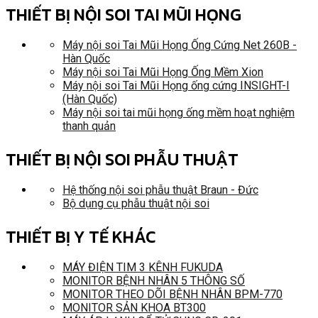
THIẾT BỊ NỘI SOI TAI MŨI HỌNG
Máy nội soi Tai Mũi Họng Ống Cứng Net 260B -
Hàn Quốc
Máy nội soi Tai Mũi Họng Ống Mềm Xion
Máy nội soi Tai Mũi Họng ống cứng INSIGHT-I
(Hàn Quốc)
Máy nội soi tai mũi họng ống mềm hoạt nghiệm
thanh quản
THIẾT BỊ NỘI SOI PHẪU THUẬT
Hệ thống nội soi phẫu thuật Braun - Đức
Bộ dụng cụ phẫu thuật nội soi
THIẾT BỊ Y TẾ KHÁC
MÁY ĐIỆN TIM 3 KÊNH FUKUDA
MONITOR BỆNH NHÂN 5 THÔNG SỐ
MONITOR THEO DÕI BỆNH NHÂN BPM-770
MONITOR SẢN KHOA BT300