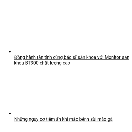
Đồng hành tận tình cùng bác sĩ sản khoa với Monitor sản
khoa BT300 chất lượng cao
Những nguy cơ tiềm ẩn khi mắc bệnh sùi mào gà