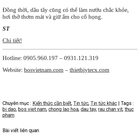
Đồng thời, dâu tây cũng có thể làm nướu chắc khỏe,
hơi thở thơm mát và giữ ẩm cho cổ họng.
ST
Chi tiết!
Hotline: 0905.960.197 – 0931.121.319
Website:
bosvietnam.com
–
thietbiytecx.com
Chuyên mục :
Kiến thức cần biết
,
Tin tức
,
Tin tức khác
| Tags :
bi dao
,
bos viet nam
,
chong lao hoa
,
dau tay
,
rau chan vit
,
thuc
pham
Bài viết liên quan