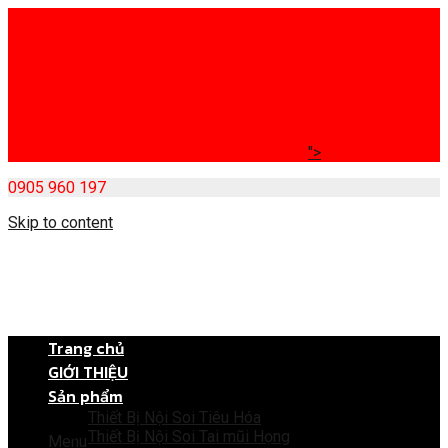
">
0905 960 197
Skip to content
Trang chủ
GIỚI THIỆU
Sản phẩm
Thiết Bị Nội Soi Tiêu Hóa
Thiết Bị Nội Soi Tai mũi Họng
Menu