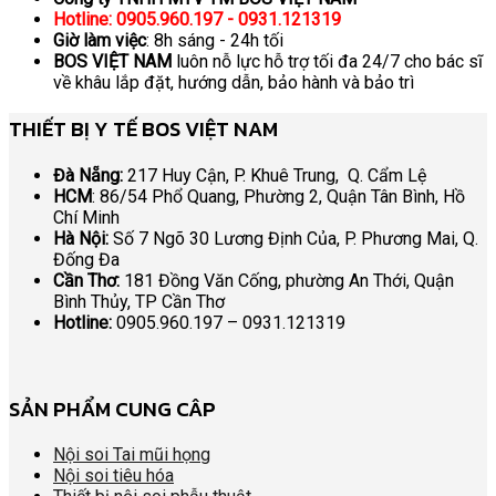
Hotline: 0905.960.197 - 0931.121319
Giờ làm việc
: 8h sáng - 24h tối
BOS VIỆT NAM
luôn nỗ lực hỗ trợ tối đa 24/7 cho bác sĩ
về khâu lắp đặt, hướng dẫn, bảo hành và bảo trì
THIẾT BỊ Y TẾ BOS VIỆT NAM
Đà Nẵng:
217 Huy Cận, P. Khuê Trung, Q. Cẩm Lệ
HCM
: 86/54 Phổ Quang, Phường 2, Quận Tân Bình, Hồ
Chí Minh
Hà Nội:
Số 7 Ngõ 30 Lương Định Của, P. Phương Mai, Q.
Đống Đa
Cần Thơ:
181 Đồng Văn Cống, phường An Thới, Quận
Bình Thủy, TP Cần Thơ
Hotline:
0905.960.197 – 0931.121319
SẢN PHẨM CUNG CÂP
Nội soi Tai mũi họng
Nội soi tiêu hóa