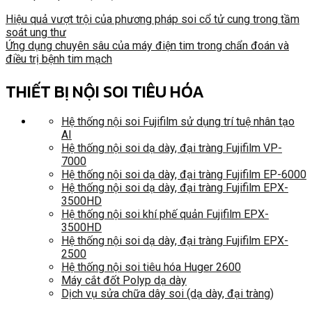
Hiệu quả vượt trội của phương pháp soi cổ tử cung trong tầm
soát ung thư
Ứng dụng chuyên sâu của máy điện tim trong chẩn đoán và
điều trị bệnh tim mạch
THIẾT BỊ NỘI SOI TIÊU HÓA
Hệ thống nội soi Fujifilm sử dụng trí tuệ nhân tạo
AI
Hệ thống nội soi dạ dày, đại tràng Fujifilm VP-
7000
Hệ thống nội soi dạ dày, đại tràng Fujifilm EP-6000
Hệ thống nội soi dạ dày, đại tràng Fujifilm EPX-
3500HD
Hệ thống nội soi khí phế quản Fujifilm EPX-
3500HD
Hệ thống nội soi dạ dày, đại tràng Fujifilm EPX-
2500
Hệ thống nội soi tiêu hóa Huger 2600
Máy cắt đốt Polyp dạ dày
Dịch vụ sửa chữa dây soi (dạ dày, đại tràng)