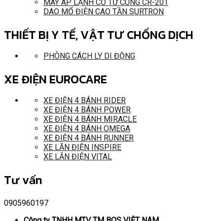
MÁY ÁP LẠNH CỔ TỬ CUNG CR-201
DAO MỔ ĐIỆN CAO TẦN SURTRON
THIẾT BỊ Y TẾ, VẬT TƯ CHỐNG DỊCH
PHÒNG CÁCH LY DI ĐỘNG
XE ĐIỆN EUROCARE
XE ĐIỆN 4 BÁNH RIDER
XE ĐIỆN 4 BÁNH POWER
XE ĐIỆN 4 BÁNH MIRACLE
XE ĐIỆN 4 BÁNH OMEGA
XE ĐIỆN 4 BÁNH RUNNER
XE LĂN ĐIỆN INSPIRE
XE LĂN ĐIỆN VITAL
Tư vấn
0905960197
Công ty TNHH MTV TM BOS VIỆT NAM