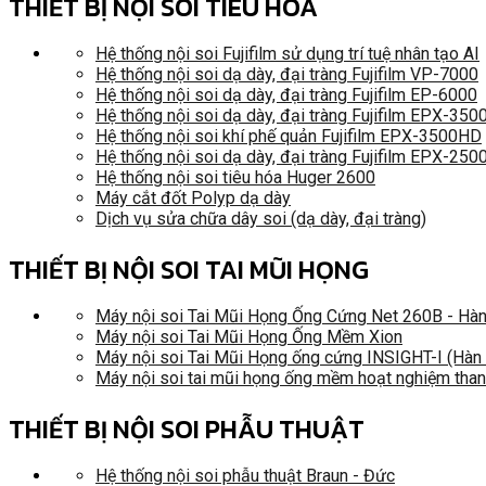
THIẾT BỊ NỘI SOI TIÊU HÓA
Hệ thống nội soi Fujifilm sử dụng trí tuệ nhân tạo AI
Hệ thống nội soi dạ dày, đại tràng Fujifilm VP-7000
Hệ thống nội soi dạ dày, đại tràng Fujifilm EP-6000
Hệ thống nội soi dạ dày, đại tràng Fujifilm EPX-35
Hệ thống nội soi khí phế quản Fujifilm EPX-3500HD
Hệ thống nội soi dạ dày, đại tràng Fujifilm EPX-250
Hệ thống nội soi tiêu hóa Huger 2600
Máy cắt đốt Polyp dạ dày
Dịch vụ sửa chữa dây soi (dạ dày, đại tràng)
THIẾT BỊ NỘI SOI TAI MŨI HỌNG
Máy nội soi Tai Mũi Họng Ống Cứng Net 260B - Hà
Máy nội soi Tai Mũi Họng Ống Mềm Xion
Máy nội soi Tai Mũi Họng ống cứng INSIGHT-I (Hàn
Máy nội soi tai mũi họng ống mềm hoạt nghiệm tha
THIẾT BỊ NỘI SOI PHẪU THUẬT
Hệ thống nội soi phẫu thuật Braun - Đức