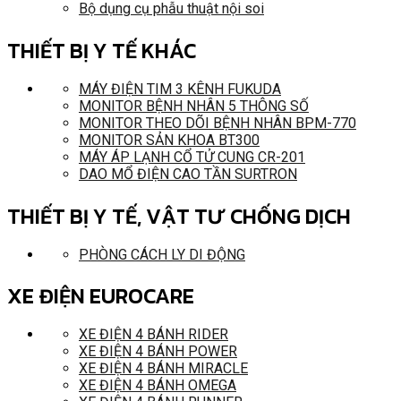
Bộ dụng cụ phẫu thuật nội soi
THIẾT BỊ Y TẾ KHÁC
MÁY ĐIỆN TIM 3 KÊNH FUKUDA
MONITOR BỆNH NHÂN 5 THÔNG SỐ
MONITOR THEO DÕI BỆNH NHÂN BPM-770
MONITOR SẢN KHOA BT300
MÁY ÁP LẠNH CỔ TỬ CUNG CR-201
DAO MỔ ĐIỆN CAO TẦN SURTRON
THIẾT BỊ Y TẾ, VẬT TƯ CHỐNG DỊCH
PHÒNG CÁCH LY DI ĐỘNG
XE ĐIỆN EUROCARE
XE ĐIỆN 4 BÁNH RIDER
XE ĐIỆN 4 BÁNH POWER
XE ĐIỆN 4 BÁNH MIRACLE
XE ĐIỆN 4 BÁNH OMEGA