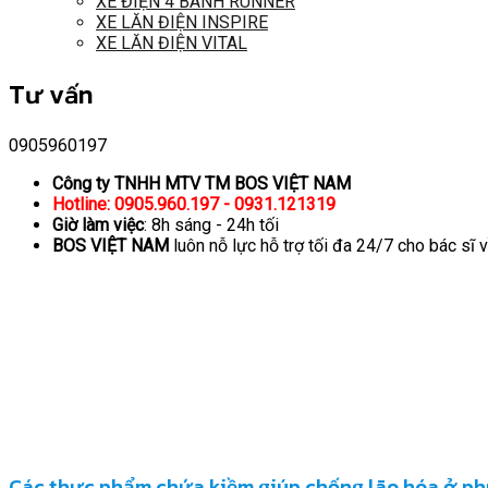
XE ĐIỆN 4 BÁNH RUNNER
XE LĂN ĐIỆN INSPIRE
XE LĂN ĐIỆN VITAL
Tư vấn
0905960197
Công ty TNHH MTV TM BOS VIỆT NAM
Hotline: 0905.960.197 - 0931.121319
Giờ làm việc
: 8h sáng - 24h tối
BOS VIỆT NAM
luôn nỗ lực hỗ trợ tối đa 24/7 cho bác sĩ 
Các thực phẩm chứa kiềm giúp chống lão hóa ở ph