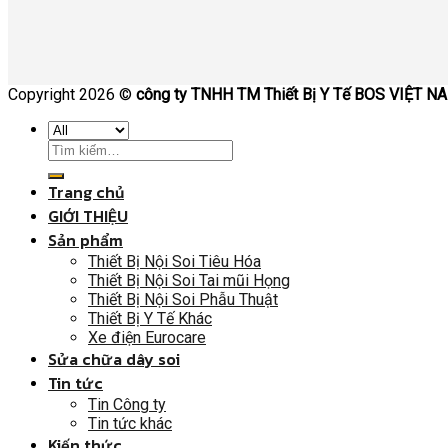
Copyright 2026 ©
công ty TNHH TM Thiết Bị Y Tế BOS VIỆT N
Trang chủ
GIỚI THIỆU
Sản phẩm
Thiết Bị Nội Soi Tiêu Hóa
Thiết Bị Nội Soi Tai mũi Họng
Thiết Bị Nội Soi Phẫu Thuật
Thiết Bị Y Tế Khác
Xe điện Eurocare
Sửa chữa dây soi
Tin tức
Tin Công ty
Tin tức khác
Kiến thức