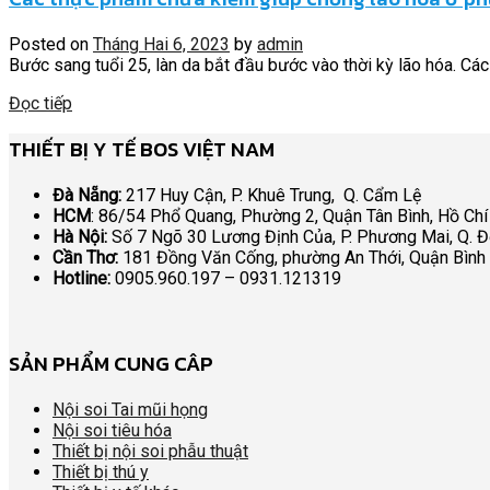
Posted on
Tháng Hai 6, 2023
by
admin
Bước sang tuổi 25, làn da bắt đầu bước vào thời kỳ lão hóa. Các 
Đọc tiếp
THIẾT BỊ Y TẾ BOS VIỆT NAM
Đà Nẵng:
217 Huy Cận, P. Khuê Trung, Q. Cẩm Lệ
HCM
: 86/54 Phổ Quang, Phường 2, Quận Tân Bình, Hồ Chí
Hà Nội:
Số 7 Ngõ 30 Lương Định Của, P. Phương Mai, Q. 
Cần Thơ:
181 Đồng Văn Cống, phường An Thới, Quận Bình
Hotline:
0905.960.197 – 0931.121319
SẢN PHẨM CUNG CÂP
Nội soi Tai mũi họng
Nội soi tiêu hóa
Thiết bị nội soi phẫu thuật
Thiết bị thú y