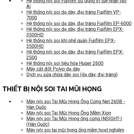
Hệ thống nội soi Fujifilm sử dụng trí tuệ nhân tạo
AI
Hệ thống nội soi dạ dày, đại tràng Fujifilm VP-
7000
Hệ thống nội soi dạ dày, đại tràng Fujifilm EP-6000
Hệ thống nội soi dạ dày, đại tràng Fujifilm EPX-
3500HD
Hệ thống nội soi khí phế quản Fujifilm EPX-
3500HD
Hệ thống nội soi dạ dày, đại tràng Fujifilm EPX-
2500
Hệ thống nội soi tiêu hóa Huger 2600
Máy cắt đốt Polyp dạ dày
Dịch vụ sửa chữa dây soi (dạ dày, đại tràng)
THIẾT BỊ NỘI SOI TAI MŨI HỌNG
Máy nội soi Tai Mũi Họng Ống Cứng Net 260B -
Hàn Quốc
Máy nội soi Tai Mũi Họng Ống Mềm Xion
Máy nội soi Tai Mũi Họng ống cứng INSIGHT-I
(Hàn Quốc)
Máy nội soi tai mũi họng ống mềm hoạt nghiệm