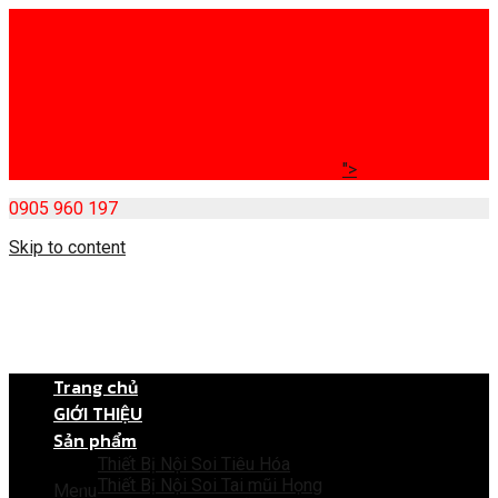
">
0905 960 197
Skip to content
Trang chủ
GIỚI THIỆU
Sản phẩm
Thiết Bị Nội Soi Tiêu Hóa
Thiết Bị Nội Soi Tai mũi Họng
Menu