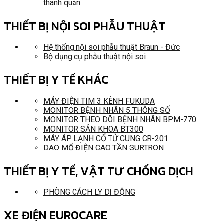
thanh quản
THIẾT BỊ NỘI SOI PHẪU THUẬT
Hệ thống nội soi phẫu thuật Braun - Đức
Bộ dụng cụ phẫu thuật nội soi
THIẾT BỊ Y TẾ KHÁC
MÁY ĐIỆN TIM 3 KÊNH FUKUDA
MONITOR BỆNH NHÂN 5 THÔNG SỐ
MONITOR THEO DÕI BỆNH NHÂN BPM-770
MONITOR SẢN KHOA BT300
MÁY ÁP LẠNH CỔ TỬ CUNG CR-201
DAO MỔ ĐIỆN CAO TẦN SURTRON
THIẾT BỊ Y TẾ, VẬT TƯ CHỐNG DỊCH
PHÒNG CÁCH LY DI ĐỘNG
XE ĐIỆN EUROCARE