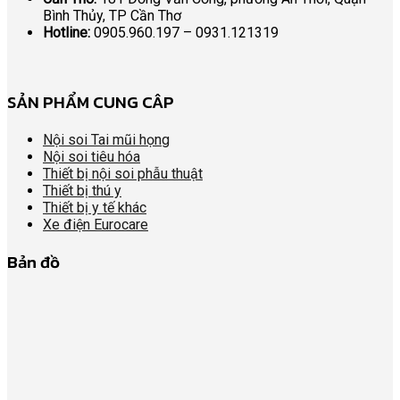
Bình Thủy, TP Cần Thơ
Hotline:
0905.960.197 – 0931.121319
SẢN PHẨM CUNG CÂP
Nội soi Tai mũi họng
Nội soi tiêu hóa
Thiết bị nội soi phẫu thuật
Thiết bị thú y
Thiết bị y tế khác
Xe điện Eurocare
Bản đồ