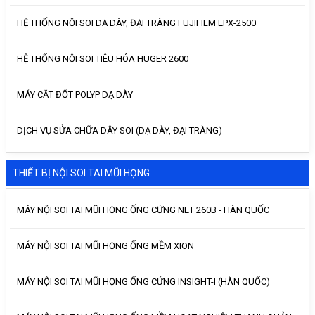
HỆ THỐNG NỘI SOI DẠ DÀY, ĐẠI TRÀNG FUJIFILM EPX-2500
HỆ THỐNG NỘI SOI TIÊU HÓA HUGER 2600
MÁY CẮT ĐỐT POLYP DẠ DÀY
DỊCH VỤ SỬA CHỮA DÂY SOI (DẠ DÀY, ĐẠI TRÀNG)
THIẾT BỊ NỘI SOI TAI MŨI HỌNG
MÁY NỘI SOI TAI MŨI HỌNG ỐNG CỨNG NET 260B - HÀN QUỐC
MÁY NỘI SOI TAI MŨI HỌNG ỐNG MỀM XION
MÁY NỘI SOI TAI MŨI HỌNG ỐNG CỨNG INSIGHT-I (HÀN QUỐC)