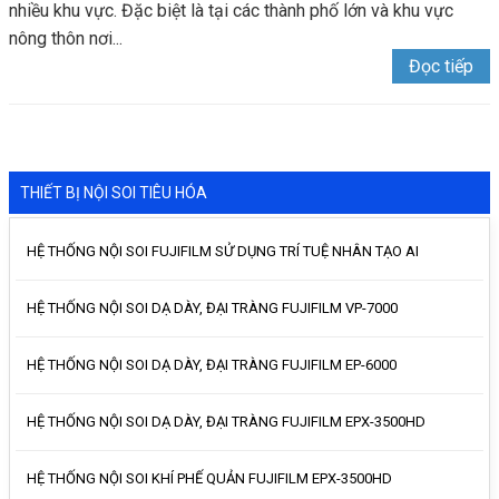
nhiều khu vực. Đặc biệt là tại các thành phố lớn và khu vực
nông thôn nơi...
Đọc tiếp
THIẾT BỊ NỘI SOI TIÊU HÓA
HỆ THỐNG NỘI SOI FUJIFILM SỬ DỤNG TRÍ TUỆ NHÂN TẠO AI
HỆ THỐNG NỘI SOI DẠ DÀY, ĐẠI TRÀNG FUJIFILM VP-7000
HỆ THỐNG NỘI SOI DẠ DÀY, ĐẠI TRÀNG FUJIFILM EP-6000
HỆ THỐNG NỘI SOI DẠ DÀY, ĐẠI TRÀNG FUJIFILM EPX-3500HD
HỆ THỐNG NỘI SOI KHÍ PHẾ QUẢN FUJIFILM EPX-3500HD