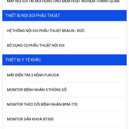
MÁY NỘI SOI TAI MŨI HỌNG ỐNG MỀM HOẠT NGHIỆM THANH QUẢN
THIẾT BỊ NỘI SOI PHẪU THUẬT
HỆ THỐNG NỘI SOI PHẪU THUẬT BRAUN - ĐỨC
BỘ DỤNG CỤ PHẪU THUẬT NỘI SOI
THIẾT BỊ Y TẾ KHÁC
MÁY ĐIỆN TIM 3 KÊNH FUKUDA
MONITOR BỆNH NHÂN 5 THÔNG SỐ
MONITOR THEO DÕI BỆNH NHÂN BPM-770
MONITOR SẢN KHOA BT300