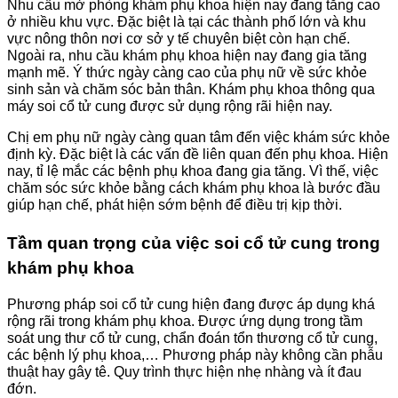
Nhu cầu mở phòng khám phụ khoa hiện nay đang tăng cao
ở nhiều khu vực. Đặc biệt là tại các thành phố lớn và khu
vực nông thôn nơi cơ sở y tế chuyên biệt còn hạn chế.
Ngoài ra, nhu cầu khám phụ khoa hiện nay đang gia tăng
mạnh mẽ. Ý thức ngày càng cao của phụ nữ về sức khỏe
sinh sản và chăm sóc bản thân. Khám phụ khoa thông qua
máy soi cổ tử cung được sử dụng rộng rãi hiện nay.
Chị em phụ nữ ngày càng quan tâm đến việc khám sức khỏe
định kỳ. Đặc biệt là các vấn đề liên quan đến phụ khoa. Hiện
nay, tỉ lệ mắc các bệnh phụ khoa đang gia tăng. Vì thế, việc
chăm sóc sức khỏe bằng cách khám phụ khoa là bước đầu
giúp hạn chế, phát hiện sớm bệnh để điều trị kịp thời.
Tầm quan trọng của việc soi cổ tử cung trong
khám phụ khoa
Phương pháp soi cổ tử cung hiện đang được áp dụng khá
rộng rãi trong khám phụ khoa. Được ứng dụng trong tầm
soát ung thư cổ tử cung, chẩn đoán tổn thương cổ tử cung,
các bệnh lý phụ khoa,… Phương pháp này không cần phẫu
thuật hay gây tê. Quy trình thực hiện nhẹ nhàng và ít đau
đớn.