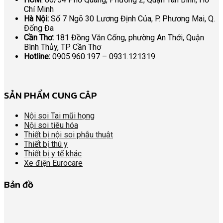
Chí Minh
Hà Nội:
Số 7 Ngõ 30 Lương Định Của, P. Phương Mai, Q.
Đống Đa
Cần Thơ:
181 Đồng Văn Cống, phường An Thới, Quận
Bình Thủy, TP Cần Thơ
Hotline:
0905.960.197 – 0931.121319
SẢN PHẨM CUNG CÂP
Nội soi Tai mũi họng
Nội soi tiêu hóa
Thiết bị nội soi phẫu thuật
Thiết bị thú y
Thiết bị y tế khác
Xe điện Eurocare
Bản đồ