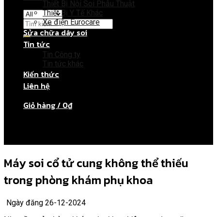
Thiết Bị Nội Soi Phẫu Thuật
Thiết Bị Y Tế Khác
Xe điện Eurocare
Sửa chữa dây soi
Tin tức
Giỏ hàng
Tin Công ty
Tin tức khác
Kiến thức
Chưa có sản phẩm trong giỏ hàng.
Liên hệ
Giỏ hàng /
0
₫
Chưa có sản phẩm trong giỏ hàng.
Máy soi cổ tử cung không thể thiếu
trong phòng khám phụ khoa
Ngày đăng 26-12-2024