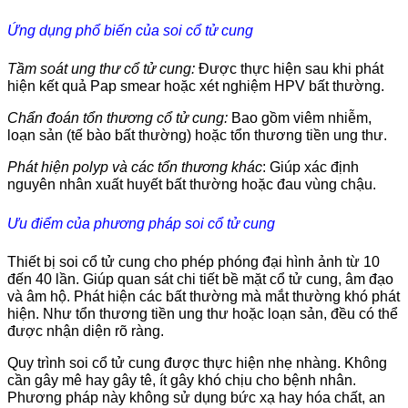
Ứng dụng phổ biến của soi cổ tử cung
Tầm soát ung thư cổ tử cung:
Được thực hiện sau khi phát
hiện kết quả Pap smear hoặc xét nghiệm HPV bất thường.
Chẩn đoán tổn thương cổ tử cung:
Bao gồm viêm nhiễm,
loạn sản (tế bào bất thường) hoặc tổn thương tiền ung thư.
Phát hiện polyp và các tổn thương khác
: Giúp xác định
nguyên nhân xuất huyết bất thường hoặc đau vùng chậu.
Ưu điểm của phương pháp soi cổ tử cung
Thiết bị soi cổ tử cung cho phép phóng đại hình ảnh từ 10
đến 40 lần. Giúp quan sát chi tiết bề mặt cổ tử cung, âm đạo
và âm hộ. Phát hiện các bất thường mà mắt thường khó phát
hiện. Như tổn thương tiền ung thư hoặc loạn sản, đều có thể
được nhận diện rõ ràng.
Quy trình soi cổ tử cung được thực hiện nhẹ nhàng. Không
cần gây mê hay gây tê, ít gây khó chịu cho bệnh nhân.
Phương pháp này không sử dụng bức xạ hay hóa chất, an