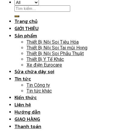
Trang chủ
GIỚI THIỆU
Sản phẩm
Thiết Bị Nội Soi Tiêu Hóa
Thiết Bị Nội Soi Tai mũi Họng
Thiết Bị Nội Soi Phẫu Thuật
Thiết Bị Y Tế Khác
Xe điện Eurocare
Sửa chữa dây soi
Tin tức
Tin Công ty
Tin tức khác
Kiến thức
Liên hệ
Hướng dẫn
GIAO HÀNG
Thanh toán