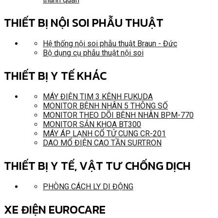
THIẾT BỊ NỘI SOI PHẪU THUẬT
Hệ thống nội soi phẫu thuật Braun - Đức
Bộ dụng cụ phẫu thuật nội soi
THIẾT BỊ Y TẾ KHÁC
MÁY ĐIỆN TIM 3 KÊNH FUKUDA
MONITOR BỆNH NHÂN 5 THÔNG SỐ
MONITOR THEO DÕI BỆNH NHÂN BPM-770
MONITOR SẢN KHOA BT300
MÁY ÁP LẠNH CỔ TỬ CUNG CR-201
DAO MỔ ĐIỆN CAO TẦN SURTRON
THIẾT BỊ Y TẾ, VẬT TƯ CHỐNG DỊCH
PHÒNG CÁCH LY DI ĐỘNG
XE ĐIỆN EUROCARE