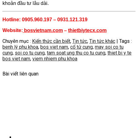
khoản đầu tư lâu dài.
Hotline: 0905.960.197 – 0931.121.319
Website:
bosvietnam.com
–
thietbiytecx.com
Chuyên mục :
Kiến thức cần biết
,
Tin tức
,
Tin tức khác
| Tags :
benh lý phu khoa
,
bos viet nam
,
cổ tử cung
,
may soi co tu
cung
,
soi co tu cung
,
tam soat ung thu co tu cung
,
thiet bi y te
bos viet nam
,
viem nhiem phu khoa
Bài viết liên quan