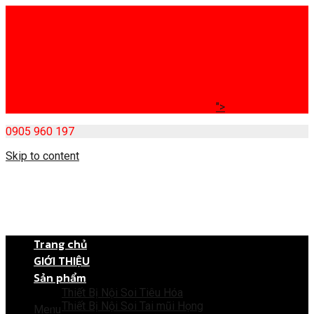
">
0905 960 197
Skip to content
Trang chủ
GIỚI THIỆU
Sản phẩm
Thiết Bị Nội Soi Tiêu Hóa
Thiết Bị Nội Soi Tai mũi Họng
Menu