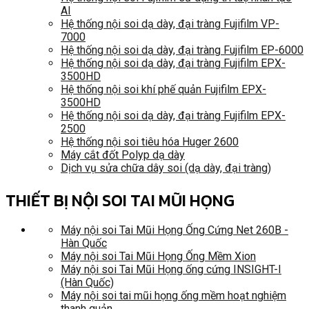
AI
Hệ thống nội soi dạ dày, đại tràng Fujifilm VP-
7000
Hệ thống nội soi dạ dày, đại tràng Fujifilm EP-6000
Hệ thống nội soi dạ dày, đại tràng Fujifilm EPX-
3500HD
Hệ thống nội soi khí phế quản Fujifilm EPX-
3500HD
Hệ thống nội soi dạ dày, đại tràng Fujifilm EPX-
2500
Hệ thống nội soi tiêu hóa Huger 2600
Máy cắt đốt Polyp dạ dày
Dịch vụ sửa chữa dây soi (dạ dày, đại tràng)
THIẾT BỊ NỘI SOI TAI MŨI HỌNG
Máy nội soi Tai Mũi Họng Ống Cứng Net 260B -
Hàn Quốc
Máy nội soi Tai Mũi Họng Ống Mềm Xion
Máy nội soi Tai Mũi Họng ống cứng INSIGHT-I
(Hàn Quốc)
Máy nội soi tai mũi họng ống mềm hoạt nghiệm
thanh quản