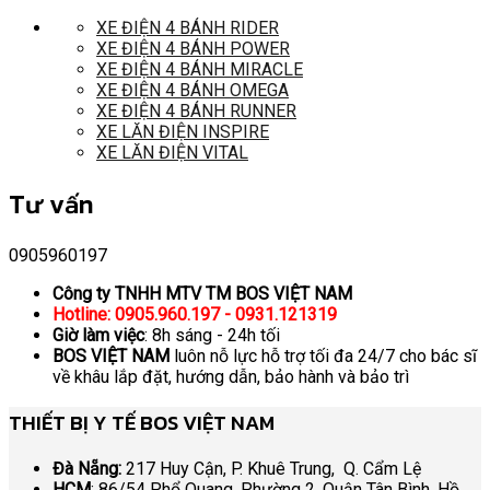
XE ĐIỆN 4 BÁNH RIDER
XE ĐIỆN 4 BÁNH POWER
XE ĐIỆN 4 BÁNH MIRACLE
XE ĐIỆN 4 BÁNH OMEGA
XE ĐIỆN 4 BÁNH RUNNER
XE LĂN ĐIỆN INSPIRE
XE LĂN ĐIỆN VITAL
Tư vấn
0905960197
Công ty TNHH MTV TM BOS VIỆT NAM
Hotline: 0905.960.197 - 0931.121319
Giờ làm việc
: 8h sáng - 24h tối
BOS VIỆT NAM
luôn nỗ lực hỗ trợ tối đa 24/7 cho bác sĩ
về khâu lắp đặt, hướng dẫn, bảo hành và bảo trì
THIẾT BỊ Y TẾ BOS VIỆT NAM
Đà Nẵng:
217 Huy Cận, P. Khuê Trung, Q. Cẩm Lệ
HCM
: 86/54 Phổ Quang, Phường 2, Quận Tân Bình, Hồ