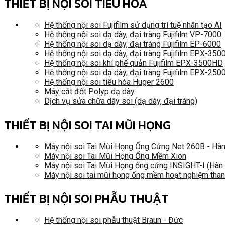
THIẾT BỊ NỘI SOI TIÊU HÓA
Hệ thống nội soi Fujifilm sử dụng trí tuệ nhân tạo AI
Hệ thống nội soi dạ dày, đại tràng Fujifilm VP-7000
Hệ thống nội soi dạ dày, đại tràng Fujifilm EP-6000
Hệ thống nội soi dạ dày, đại tràng Fujifilm EPX-35
Hệ thống nội soi khí phế quản Fujifilm EPX-3500HD
Hệ thống nội soi dạ dày, đại tràng Fujifilm EPX-250
Hệ thống nội soi tiêu hóa Huger 2600
Máy cắt đốt Polyp dạ dày
Dịch vụ sửa chữa dây soi (dạ dày, đại tràng)
THIẾT BỊ NỘI SOI TAI MŨI HỌNG
Máy nội soi Tai Mũi Họng Ống Cứng Net 260B - Hà
Máy nội soi Tai Mũi Họng Ống Mềm Xion
Máy nội soi Tai Mũi Họng ống cứng INSIGHT-I (Hàn
Máy nội soi tai mũi họng ống mềm hoạt nghiệm tha
THIẾT BỊ NỘI SOI PHẪU THUẬT
Hệ thống nội soi phẫu thuật Braun - Đức