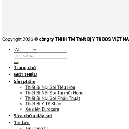
Copyright 2026 ©
công ty TNHH TM Thiết Bị Y Tế BOS VIỆT N
Trang chủ
GIỚI THIỆU
Sản phẩm
Thiết Bị Nội Soi Tiêu Hóa
Thiết Bị Nội Soi Tai mũi Họng
Thiết Bị Nội Soi Phẫu Thuật
Thiết Bị Y Tế Khác
Xe điện Eurocare
Sửa chữa dây soi
Tin tức
Tin Công ty