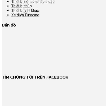
Thiết bị nội soi phẫu thuật
Thiết bị thú y
Thiết bị y tế khác
Xe điện Eurocare
Bản đồ
TÌM CHÚNG TÔI TRÊN FACEBOOK