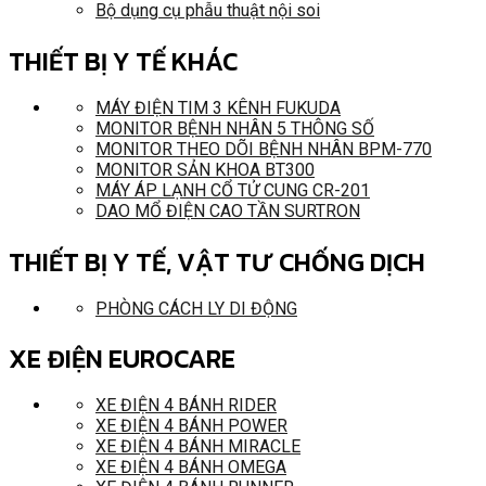
Bộ dụng cụ phẫu thuật nội soi
THIẾT BỊ Y TẾ KHÁC
MÁY ĐIỆN TIM 3 KÊNH FUKUDA
MONITOR BỆNH NHÂN 5 THÔNG SỐ
MONITOR THEO DÕI BỆNH NHÂN BPM-770
MONITOR SẢN KHOA BT300
MÁY ÁP LẠNH CỔ TỬ CUNG CR-201
DAO MỔ ĐIỆN CAO TẦN SURTRON
THIẾT BỊ Y TẾ, VẬT TƯ CHỐNG DỊCH
PHÒNG CÁCH LY DI ĐỘNG
XE ĐIỆN EUROCARE
XE ĐIỆN 4 BÁNH RIDER
XE ĐIỆN 4 BÁNH POWER
XE ĐIỆN 4 BÁNH MIRACLE
XE ĐIỆN 4 BÁNH OMEGA