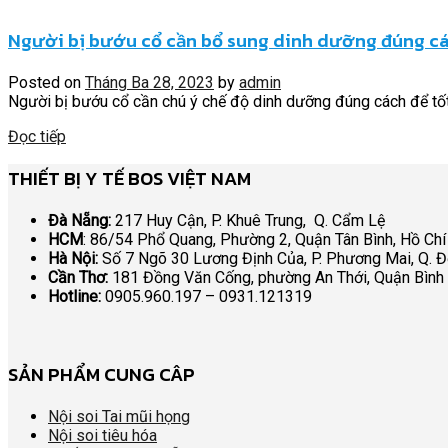
Người bị bướu cổ cần bổ sung dinh dưỡng đúng c
Posted on
Tháng Ba 28, 2023
by
admin
Người bị bướu cổ cần chú ý chế độ dinh dưỡng đúng cách để tốt 
Đọc tiếp
THIẾT BỊ Y TẾ BOS VIỆT NAM
Đà Nẵng:
217 Huy Cận, P. Khuê Trung, Q. Cẩm Lệ
HCM
: 86/54 Phổ Quang, Phường 2, Quận Tân Bình, Hồ Chí
Hà Nội:
Số 7 Ngõ 30 Lương Định Của, P. Phương Mai, Q. 
Cần Thơ:
181 Đồng Văn Cống, phường An Thới, Quận Bình
Hotline:
0905.960.197 – 0931.121319
SẢN PHẨM CUNG CÂP
Nội soi Tai mũi họng
Nội soi tiêu hóa