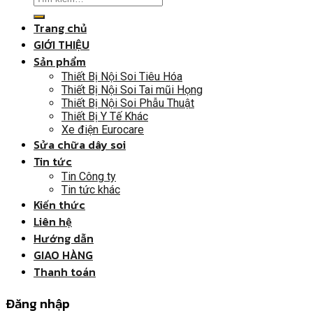
Trang chủ
GIỚI THIỆU
Sản phẩm
Thiết Bị Nội Soi Tiêu Hóa
Thiết Bị Nội Soi Tai mũi Họng
Thiết Bị Nội Soi Phẫu Thuật
Thiết Bị Y Tế Khác
Xe điện Eurocare
Sửa chữa dây soi
Tin tức
Tin Công ty
Tin tức khác
Kiến thức
Liên hệ
Hướng dẫn
GIAO HÀNG
Thanh toán
Đăng nhập