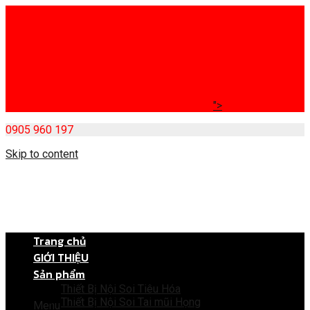
">
0905 960 197
Skip to content
Trang chủ
GIỚI THIỆU
Sản phẩm
Thiết Bị Nội Soi Tiêu Hóa
Thiết Bị Nội Soi Tai mũi Họng
Menu