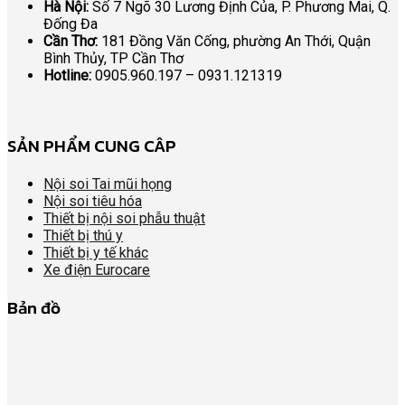
Hà Nội:
Số 7 Ngõ 30 Lương Định Của, P. Phương Mai, Q.
Đống Đa
Cần Thơ:
181 Đồng Văn Cống, phường An Thới, Quận
Bình Thủy, TP Cần Thơ
Hotline:
0905.960.197 – 0931.121319
SẢN PHẨM CUNG CÂP
Nội soi Tai mũi họng
Nội soi tiêu hóa
Thiết bị nội soi phẫu thuật
Thiết bị thú y
Thiết bị y tế khác
Xe điện Eurocare
Bản đồ