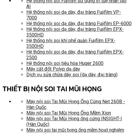
Hệ thống nội soi Fujifilm sử dụng trí tuệ nhân tạo
AI
Hệ thống nội soi dạ dày, đại tràng Fujifilm VP-
7000
Hệ thống nội soi dạ dày, đại tràng Fujifilm EP-6000
Hệ thống nội soi dạ dày, đại tràng Fujifilm EPX-
3500HD
Hệ thống nội soi khí phế quản Fujifilm EPX-
3500HD
Hệ thống nội soi dạ dày, đại tràng Fujifilm EPX-
2500
Hệ thống nội soi tiêu hóa Huger 2600
Máy cắt đốt Polyp dạ dày
Dịch vụ sửa chữa dây soi (dạ dày, đại tràng)
THIẾT BỊ NỘI SOI TAI MŨI HỌNG
Máy nội soi Tai Mũi Họng Ống Cứng Net 260B -
Hàn Quốc
Máy nội soi Tai Mũi Họng Ống Mềm Xion
Máy nội soi Tai Mũi Họng ống cứng INSIGHT-I
(Hàn Quốc)
Máy nội soi tai mũi họng ống mềm hoạt nghiệm