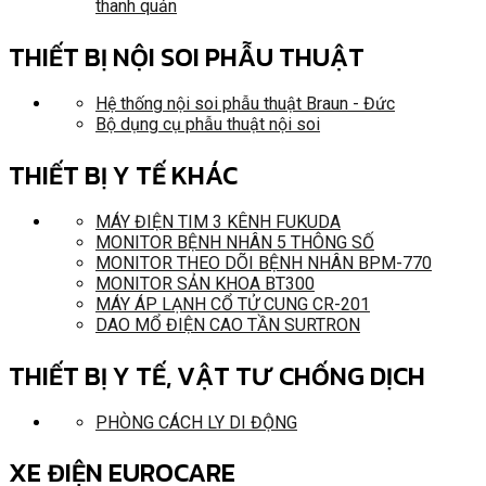
thanh quản
THIẾT BỊ NỘI SOI PHẪU THUẬT
Hệ thống nội soi phẫu thuật Braun - Đức
Bộ dụng cụ phẫu thuật nội soi
THIẾT BỊ Y TẾ KHÁC
MÁY ĐIỆN TIM 3 KÊNH FUKUDA
MONITOR BỆNH NHÂN 5 THÔNG SỐ
MONITOR THEO DÕI BỆNH NHÂN BPM-770
MONITOR SẢN KHOA BT300
MÁY ÁP LẠNH CỔ TỬ CUNG CR-201
DAO MỔ ĐIỆN CAO TẦN SURTRON
THIẾT BỊ Y TẾ, VẬT TƯ CHỐNG DỊCH
PHÒNG CÁCH LY DI ĐỘNG
XE ĐIỆN EUROCARE