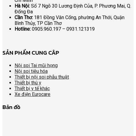
Chí Minh
Hà Nội:
Số 7 Ngõ 30 Lương Định Của, P. Phương Mai, Q.
Đống Đa
Cần Thơ:
181 Đồng Văn Cống, phường An Thới, Quận
Bình Thủy, TP Cần Thơ
Hotline:
0905.960.197 – 0931.121319
SẢN PHẨM CUNG CÂP
Nội soi Tai mũi họng
Nội soi tiêu hóa
Thiết bị nội soi phẫu thuật
Thiết bị thú y
Thiết bị y tế khác
Xe điện Eurocare
Bản đồ