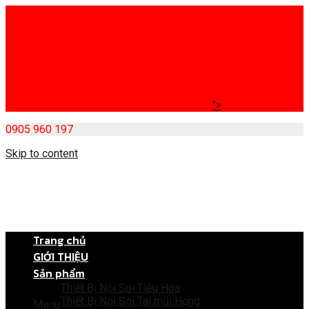
">
0905 960 197
Skip to content
Trang chủ
GIỚI THIỆU
Sản phẩm
Thiết Bị Nội Soi Tiêu Hóa
Thiết Bị Nội Soi Tai mũi Họng
Menu