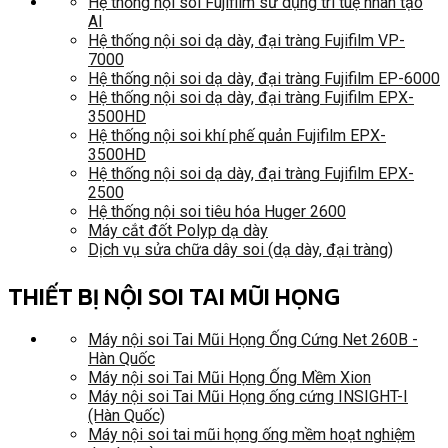
Hệ thống nội soi Fujifilm sử dụng trí tuệ nhân tạo
AI
Hệ thống nội soi dạ dày, đại tràng Fujifilm VP-
7000
Hệ thống nội soi dạ dày, đại tràng Fujifilm EP-6000
Hệ thống nội soi dạ dày, đại tràng Fujifilm EPX-
3500HD
Hệ thống nội soi khí phế quản Fujifilm EPX-
3500HD
Hệ thống nội soi dạ dày, đại tràng Fujifilm EPX-
2500
Hệ thống nội soi tiêu hóa Huger 2600
Máy cắt đốt Polyp dạ dày
Dịch vụ sửa chữa dây soi (dạ dày, đại tràng)
THIẾT BỊ NỘI SOI TAI MŨI HỌNG
Máy nội soi Tai Mũi Họng Ống Cứng Net 260B -
Hàn Quốc
Máy nội soi Tai Mũi Họng Ống Mềm Xion
Máy nội soi Tai Mũi Họng ống cứng INSIGHT-I
(Hàn Quốc)
Máy nội soi tai mũi họng ống mềm hoạt nghiệm