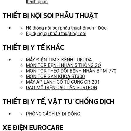
thanh quản
THIẾT BỊ NỘI SOI PHẪU THUẬT
Hệ thống nội soi phẫu thuật Braun - Đức
Bộ dụng cụ phẫu thuật nội soi
THIẾT BỊ Y TẾ KHÁC
MÁY ĐIỆN TIM 3 KÊNH FUKUDA
MONITOR BỆNH NHÂN 5 THÔNG SỐ
MONITOR THEO DÕI BỆNH NHÂN BPM-770
MONITOR SẢN KHOA BT300
MÁY ÁP LẠNH CỔ TỬ CUNG CR-201
DAO MỔ ĐIỆN CAO TẦN SURTRON
THIẾT BỊ Y TẾ, VẬT TƯ CHỐNG DỊCH
PHÒNG CÁCH LY DI ĐỘNG
XE ĐIỆN EUROCARE