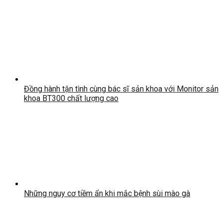
Đồng hành tận tình cùng bác sĩ sản khoa với Monitor sản
khoa BT300 chất lượng cao
Những nguy cơ tiềm ẩn khi mắc bệnh sùi mào gà