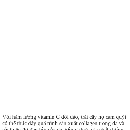
Với hàm lượng vitamin C dồi dào, trái cây họ cam quýt
có thể thúc đẩy quá trình sản xuất collagen trong da và
cải thiện độ đàn hồi của da. Đồng thời, các chất chống