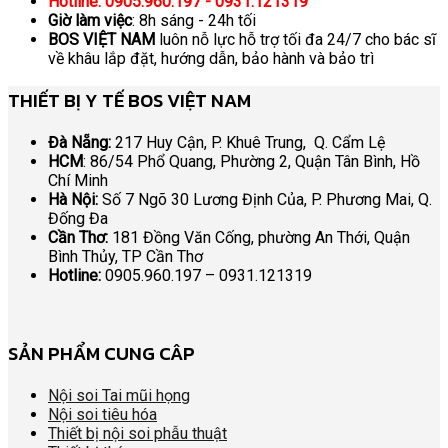
Hotline: 0905.960.197 - 0931.121319
Giờ làm việc
: 8h sáng - 24h tối
BOS VIỆT NAM
luôn nỗ lực hỗ trợ tối đa 24/7 cho bác sĩ
về khâu lắp đặt, hướng dẫn, bảo hành và bảo trì
THIẾT BỊ Y TẾ BOS VIỆT NAM
Đà Nẵng:
217 Huy Cận, P. Khuê Trung, Q. Cẩm Lệ
HCM
: 86/54 Phổ Quang, Phường 2, Quận Tân Bình, Hồ
Chí Minh
Hà Nội:
Số 7 Ngõ 30 Lương Định Của, P. Phương Mai, Q.
Đống Đa
Cần Thơ:
181 Đồng Văn Cống, phường An Thới, Quận
Bình Thủy, TP Cần Thơ
Hotline:
0905.960.197 – 0931.121319
SẢN PHẨM CUNG CÂP
Nội soi Tai mũi họng
Nội soi tiêu hóa
Thiết bị nội soi phẫu thuật