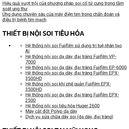
Hiệu quả vượt trội của phương pháp soi cổ tử cung trong tầm
soát ung thư
Ứng dụng chuyên sâu của máy điện tim trong chẩn đoán và
điều trị bệnh tim mạch
THIẾT BỊ NỘI SOI TIÊU HÓA
Hệ thống nội soi Fujifilm sử dụng trí tuệ nhân tạo
AI
Hệ thống nội soi dạ dày, đại tràng Fujifilm VP-
7000
Hệ thống nội soi dạ dày, đại tràng Fujifilm EP-6000
Hệ thống nội soi dạ dày, đại tràng Fujifilm EPX-
3500HD
Hệ thống nội soi khí phế quản Fujifilm EPX-
3500HD
Hệ thống nội soi dạ dày, đại tràng Fujifilm EPX-
2500
Hệ thống nội soi tiêu hóa Huger 2600
Máy cắt đốt Polyp dạ dày
Dịch vụ sửa chữa dây soi (dạ dày, đại tràng)