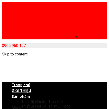
">
0905 960 197
Skip to content
Trang chủ
GIỚI THIỆU
Sản phẩm
Thiết Bị Nội Soi Tiêu Hóa
Thiết Bị Nội Soi Tai mũi Họng
Menu