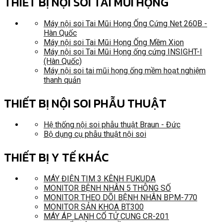
THIẾT BỊ NỘI SOI TAI MŨI HỌNG
Máy nội soi Tai Mũi Họng Ống Cứng Net 260B -
Hàn Quốc
Máy nội soi Tai Mũi Họng Ống Mềm Xion
Máy nội soi Tai Mũi Họng ống cứng INSIGHT-I
(Hàn Quốc)
Máy nội soi tai mũi họng ống mềm hoạt nghiệm
thanh quản
THIẾT BỊ NỘI SOI PHẪU THUẬT
Hệ thống nội soi phẫu thuật Braun - Đức
Bộ dụng cụ phẫu thuật nội soi
THIẾT BỊ Y TẾ KHÁC
MÁY ĐIỆN TIM 3 KÊNH FUKUDA
MONITOR BỆNH NHÂN 5 THÔNG SỐ
MONITOR THEO DÕI BỆNH NHÂN BPM-770
MONITOR SẢN KHOA BT300
MÁY ÁP LẠNH CỔ TỬ CUNG CR-201