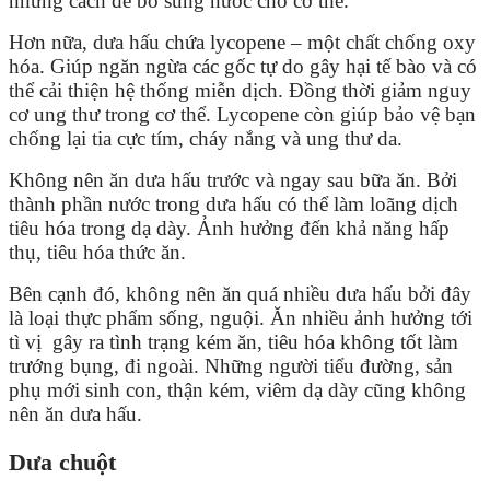
những cách để bổ sung nước cho cơ thể.
Hơn nữa, dưa hấu chứa lycopene – một chất chống oxy
hóa. Giúp ngăn ngừa các gốc tự do gây hại tế bào và có
thể cải thiện hệ thống miễn dịch. Đồng thời giảm nguy
cơ ung thư trong cơ thể. Lycopene còn giúp bảo vệ bạn
chống lại tia cực tím, cháy nắng và ung thư da.
Không nên ăn dưa hấu trước và ngay sau bữa ăn. Bởi
thành phần nước trong dưa hấu có thể làm loãng dịch
tiêu hóa trong dạ dày. Ảnh hưởng đến khả năng hấp
thụ, tiêu hóa thức ăn.
Bên cạnh đó, không nên ăn quá nhiều dưa hấu bởi đây
là loại thực phẩm sống, nguội. Ăn nhiều ảnh hưởng tới
tì vị gây ra tình trạng kém ăn, tiêu hóa không tốt làm
trướng bụng, đi ngoài. Những người tiểu đường, sản
phụ mới sinh con, thận kém, viêm dạ dày cũng không
nên ăn dưa hấu.
Dưa chuột