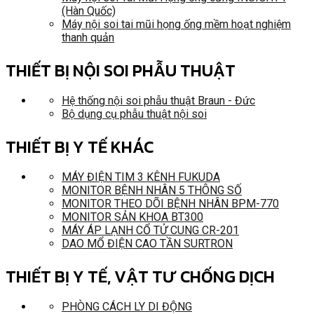
(Hàn Quốc)
Máy nội soi tai mũi họng ống mềm hoạt nghiệm
thanh quản
THIẾT BỊ NỘI SOI PHẪU THUẬT
Hệ thống nội soi phẫu thuật Braun - Đức
Bộ dụng cụ phẫu thuật nội soi
THIẾT BỊ Y TẾ KHÁC
MÁY ĐIỆN TIM 3 KÊNH FUKUDA
MONITOR BỆNH NHÂN 5 THÔNG SỐ
MONITOR THEO DÕI BỆNH NHÂN BPM-770
MONITOR SẢN KHOA BT300
MÁY ÁP LẠNH CỔ TỬ CUNG CR-201
DAO MỔ ĐIỆN CAO TẦN SURTRON
THIẾT BỊ Y TẾ, VẬT TƯ CHỐNG DỊCH
PHÒNG CÁCH LY DI ĐỘNG