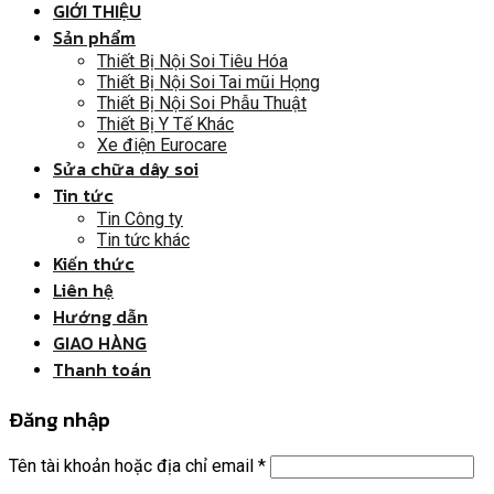
GIỚI THIỆU
Sản phẩm
Thiết Bị Nội Soi Tiêu Hóa
Thiết Bị Nội Soi Tai mũi Họng
Thiết Bị Nội Soi Phẫu Thuật
Thiết Bị Y Tế Khác
Xe điện Eurocare
Sửa chữa dây soi
Tin tức
Tin Công ty
Tin tức khác
Kiến thức
Liên hệ
Hướng dẫn
GIAO HÀNG
Thanh toán
Đăng nhập
Tên tài khoản hoặc địa chỉ email
*