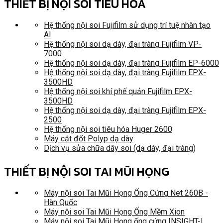
THIẾT BỊ NỘI SOI TIÊU HÓA
Hệ thống nội soi Fujifilm sử dụng trí tuệ nhân tạo
AI
Hệ thống nội soi dạ dày, đại tràng Fujifilm VP-
7000
Hệ thống nội soi dạ dày, đại tràng Fujifilm EP-6000
Hệ thống nội soi dạ dày, đại tràng Fujifilm EPX-
3500HD
Hệ thống nội soi khí phế quản Fujifilm EPX-
3500HD
Hệ thống nội soi dạ dày, đại tràng Fujifilm EPX-
2500
Hệ thống nội soi tiêu hóa Huger 2600
Máy cắt đốt Polyp dạ dày
Dịch vụ sửa chữa dây soi (dạ dày, đại tràng)
THIẾT BỊ NỘI SOI TAI MŨI HỌNG
Máy nội soi Tai Mũi Họng Ống Cứng Net 260B -
Hàn Quốc
Máy nội soi Tai Mũi Họng Ống Mềm Xion
Máy nội soi Tai Mũi Họng ống cứng INSIGHT-I