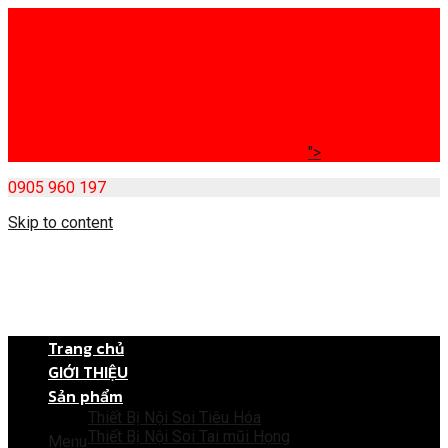
">
0905 960 197
Skip to content
Trang chủ
GIỚI THIỆU
Sản phẩm
Thiết Bị Nội Soi Tiêu Hóa
Thiết Bị Nội Soi Tai mũi Họng
Menu