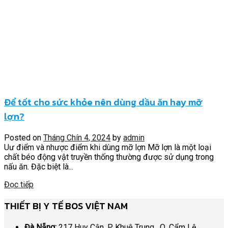
Để tốt cho sức khỏe nên dùng dầu ăn hay mỡ
lợn?
Posted on
Tháng Chín 4, 2024
by
admin
Uư điểm và nhược điểm khi dùng mỡ lợn Mỡ lợn là một loại
chất béo động vật truyền thống thường được sử dụng trong
nấu ăn. Đặc biệt là...
Đọc tiếp
THIẾT BỊ Y TẾ BOS VIỆT NAM
Đà Nẵng:
217 Huy Cận, P. Khuê Trung, Q. Cẩm Lệ