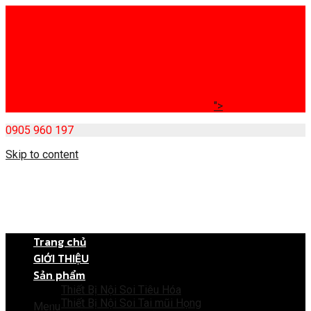
">
0905 960 197
Skip to content
Trang chủ
GIỚI THIỆU
Sản phẩm
Thiết Bị Nội Soi Tiêu Hóa
Thiết Bị Nội Soi Tai mũi Họng
Menu