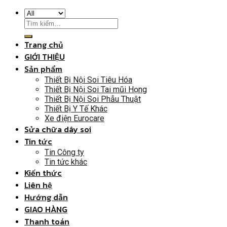
Trang chủ
GIỚI THIỆU
Sản phẩm
Thiết Bị Nội Soi Tiêu Hóa
Thiết Bị Nội Soi Tai mũi Họng
Thiết Bị Nội Soi Phẫu Thuật
Thiết Bị Y Tế Khác
Xe điện Eurocare
Sửa chữa dây soi
Tin tức
Tin Công ty
Tin tức khác
Kiến thức
Liên hệ
Hướng dẫn
GIAO HÀNG
Thanh toán