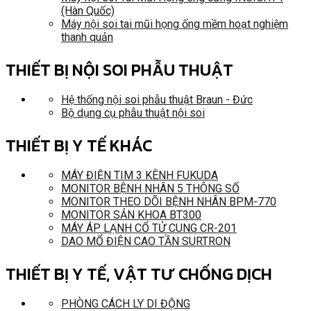
(Hàn Quốc)
Máy nội soi tai mũi họng ống mềm hoạt nghiệm
thanh quản
THIẾT BỊ NỘI SOI PHẪU THUẬT
Hệ thống nội soi phẫu thuật Braun - Đức
Bộ dụng cụ phẫu thuật nội soi
THIẾT BỊ Y TẾ KHÁC
MÁY ĐIỆN TIM 3 KÊNH FUKUDA
MONITOR BỆNH NHÂN 5 THÔNG SỐ
MONITOR THEO DÕI BỆNH NHÂN BPM-770
MONITOR SẢN KHOA BT300
MÁY ÁP LẠNH CỔ TỬ CUNG CR-201
DAO MỔ ĐIỆN CAO TẦN SURTRON
THIẾT BỊ Y TẾ, VẬT TƯ CHỐNG DỊCH
PHÒNG CÁCH LY DI ĐỘNG