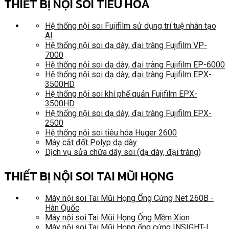
THIẾT BỊ NỘI SOI TIÊU HÓA
Hệ thống nội soi Fujifilm sử dụng trí tuệ nhân tạo
AI
Hệ thống nội soi dạ dày, đại tràng Fujifilm VP-
7000
Hệ thống nội soi dạ dày, đại tràng Fujifilm EP-6000
Hệ thống nội soi dạ dày, đại tràng Fujifilm EPX-
3500HD
Hệ thống nội soi khí phế quản Fujifilm EPX-
3500HD
Hệ thống nội soi dạ dày, đại tràng Fujifilm EPX-
2500
Hệ thống nội soi tiêu hóa Huger 2600
Máy cắt đốt Polyp dạ dày
Dịch vụ sửa chữa dây soi (dạ dày, đại tràng)
THIẾT BỊ NỘI SOI TAI MŨI HỌNG
Máy nội soi Tai Mũi Họng Ống Cứng Net 260B -
Hàn Quốc
Máy nội soi Tai Mũi Họng Ống Mềm Xion
Máy nội soi Tai Mũi Họng ống cứng INSIGHT-I