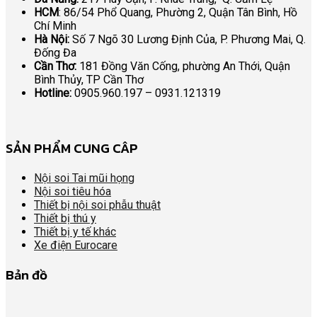
HCM
: 86/54 Phổ Quang, Phường 2, Quận Tân Bình, Hồ
Chí Minh
Hà Nội:
Số 7 Ngõ 30 Lương Định Của, P. Phương Mai, Q.
Đống Đa
Cần Thơ:
181 Đồng Văn Cống, phường An Thới, Quận
Bình Thủy, TP Cần Thơ
Hotline:
0905.960.197 – 0931.121319
SẢN PHẨM CUNG CÂP
Nội soi Tai mũi họng
Nội soi tiêu hóa
Thiết bị nội soi phẫu thuật
Thiết bị thú y
Thiết bị y tế khác
Xe điện Eurocare
Bản đồ