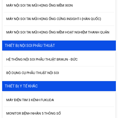
MÁY NỘI SOI TAI MŨI HỌNG ỐNG MỀM XION
MÁY NỘI SOI TAI MŨI HỌNG ỐNG CỨNG INSIGHT-I (HÀN QUỐC)
MÁY NỘI SOI TAI MŨI HỌNG ỐNG MỀM HOẠT NGHIỆM THANH QUẢN
THIẾT BỊ NỘI SOI PHẪU THUẬT
HỆ THỐNG NỘI SOI PHẪU THUẬT BRAUN - ĐỨC
BỘ DỤNG CỤ PHẪU THUẬT NỘI SOI
THIẾT BỊ Y TẾ KHÁC
MÁY ĐIỆN TIM 3 KÊNH FUKUDA
MONITOR BỆNH NHÂN 5 THÔNG SỐ