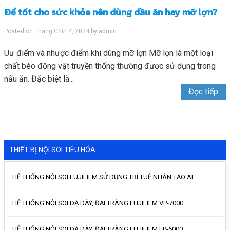
Để tốt cho sức khỏe nên dùng dầu ăn hay mỡ lợn?
Posted on
Tháng Chín 4, 2024
by
admin
Uư điểm và nhược điểm khi dùng mỡ lợn Mỡ lợn là một loại
chất béo động vật truyền thống thường được sử dụng trong
nấu ăn. Đặc biệt là...
Đọc tiếp
THIẾT BỊ NỘI SOI TIÊU HÓA
HỆ THỐNG NỘI SOI FUJIFILM SỬ DỤNG TRÍ TUỆ NHÂN TẠO AI
HỆ THỐNG NỘI SOI DẠ DÀY, ĐẠI TRÀNG FUJIFILM VP-7000
HỆ THỐNG NỘI SOI DẠ DÀY, ĐẠI TRÀNG FUJIFILM EP-6000