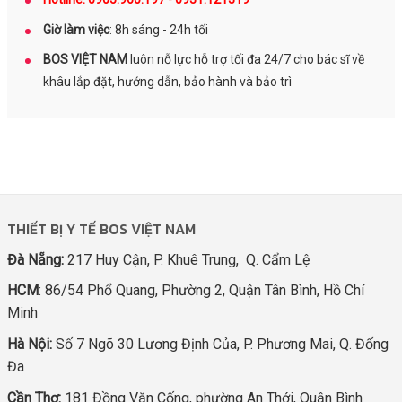
Giờ làm việc
: 8h sáng - 24h tối
BOS VIỆT NAM
luôn nỗ lực hỗ trợ tối đa 24/7 cho bác sĩ về
khâu lắp đặt, hướng dẫn, bảo hành và bảo trì
THIẾT BỊ Y TẾ BOS VIỆT NAM
Đà Nẵng:
217 Huy Cận, P. Khuê Trung, Q. Cẩm Lệ
HCM
: 86/54 Phổ Quang, Phường 2, Quận Tân Bình, Hồ Chí
Minh
Hà Nội:
Số 7 Ngõ 30 Lương Định Của, P. Phương Mai, Q. Đống
Đa
Cần Thơ:
181 Đồng Văn Cống, phường An Thới, Quận Bình