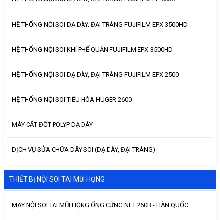
HỆ THỐNG NỘI SOI DẠ DÀY, ĐẠI TRÀNG FUJIFILM EPX-3500HD
HỆ THỐNG NỘI SOI KHÍ PHẾ QUẢN FUJIFILM EPX-3500HD
HỆ THỐNG NỘI SOI DẠ DÀY, ĐẠI TRÀNG FUJIFILM EPX-2500
HỆ THỐNG NỘI SOI TIÊU HÓA HUGER 2600
MÁY CẮT ĐỐT POLYP DẠ DÀY
DỊCH VỤ SỬA CHỮA DÂY SOI (DẠ DÀY, ĐẠI TRÀNG)
THIẾT BỊ NỘI SOI TAI MŨI HỌNG
MÁY NỘI SOI TAI MŨI HỌNG ỐNG CỨNG NET 260B - HÀN QUỐC