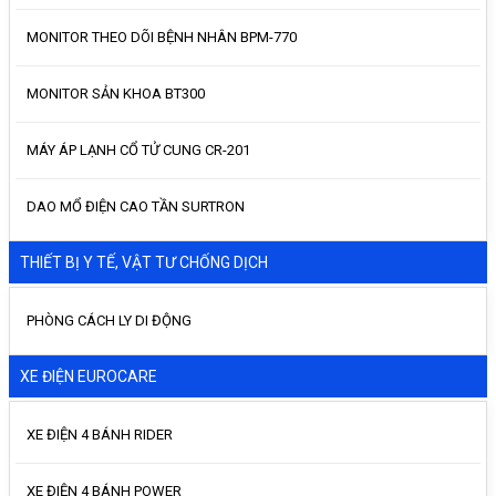
MONITOR THEO DÕI BỆNH NHÂN BPM-770
MONITOR SẢN KHOA BT300
MÁY ÁP LẠNH CỔ TỬ CUNG CR-201
DAO MỔ ĐIỆN CAO TẦN SURTRON
THIẾT BỊ Y TẾ, VẬT TƯ CHỐNG DỊCH
PHÒNG CÁCH LY DI ĐỘNG
XE ĐIỆN EUROCARE
XE ĐIỆN 4 BÁNH RIDER
XE ĐIỆN 4 BÁNH POWER