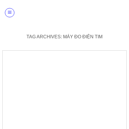
Skip
to
content
TAG ARCHIVES:
MÁY ĐO ĐIỆN TIM