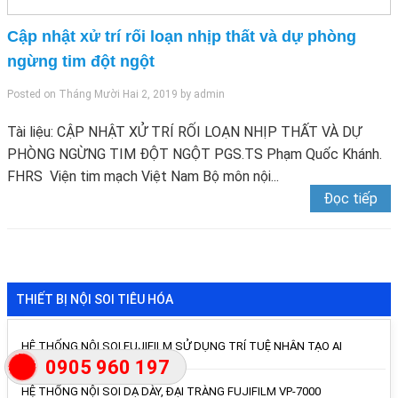
Cập nhật xử trí rối loạn nhịp thất và dự phòng
ngừng tim đột ngột
Posted on
Tháng Mười Hai 2, 2019
by
admin
Tài liệu: CẬP NHẬT XỬ TRÍ RỐI LOẠN NHỊP THẤT VÀ DỰ
PHÒNG NGỪNG TIM ĐỘT NGỘT PGS.TS Phạm Quốc Khánh.
FHRS Viện tim mạch Việt Nam Bộ môn nội...
Đọc tiếp
THIẾT BỊ NỘI SOI TIÊU HÓA
HỆ THỐNG NỘI SOI FUJIFILM SỬ DỤNG TRÍ TUỆ NHÂN TẠO AI
0905 960 197
HỆ THỐNG NỘI SOI DẠ DÀY, ĐẠI TRÀNG FUJIFILM VP-7000