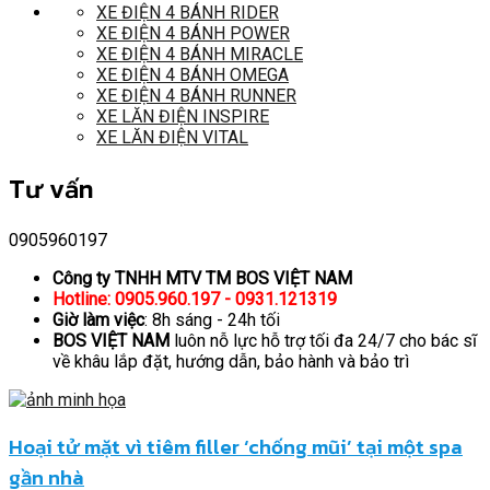
XE ĐIỆN 4 BÁNH RIDER
XE ĐIỆN 4 BÁNH POWER
XE ĐIỆN 4 BÁNH MIRACLE
XE ĐIỆN 4 BÁNH OMEGA
XE ĐIỆN 4 BÁNH RUNNER
XE LĂN ĐIỆN INSPIRE
XE LĂN ĐIỆN VITAL
Tư vấn
0905960197
Công ty TNHH MTV TM BOS VIỆT NAM
Hotline: 0905.960.197 - 0931.121319
Giờ làm việc
: 8h sáng - 24h tối
BOS VIỆT NAM
luôn nỗ lực hỗ trợ tối đa 24/7 cho bác sĩ
về khâu lắp đặt, hướng dẫn, bảo hành và bảo trì
Hoại tử mặt vì tiêm filler ‘chống mũi’ tại một spa
gần nhà