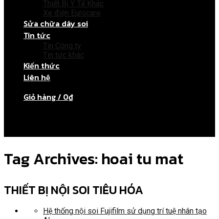
Thiết Bị Y Tế Khác
Xe điện Eurocare
Sửa chữa dây soi
Tin tức
Tin Công ty
Tin tức khác
Kiến thức
Liên hệ
Giỏ hàng /
0
₫
Chưa có sản phẩm trong giỏ hàng.
Tag Archives:
hoai tu mat
THIẾT BỊ NỘI SOI TIÊU HÓA
Hệ thống nội soi Fujifilm sử dụng trí tuệ nhân tạo