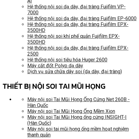
AI
Hệ thống nội soi dạ dày, đại tràng Fujifilm VP-
7000
Hệ thống nội soi dạ dày, đại tràng Fujifilm EP-6000
Hệ thống nội soi dạ dày, đại tràng Fujifilm EPX-
3500HD
Hệ thống nội soi khí phế quản Fujifilm EPX-
3500HD
Hệ thống nội soi dạ dày, đại tràng Fujifilm EPX-
2500
Hệ thống nội soi tiêu hóa Huger 2600
Máy cắt đốt Polyp dạ dày
Dịch vụ sửa chữa dây soi (dạ dày, đại tràng)
THIẾT BỊ NỘI SOI TAI MŨI HỌNG
Máy nội soi Tai Mũi Họng Ống Cứng Net 260B -
Hàn Quốc
Máy nội soi Tai Mũi Họng Ống Mềm Xion
Máy nội soi Tai Mũi Họng ống cứng INSIGHT-I
(Hàn Quốc)
Máy nội soi tai mũi họng ống mềm hoạt nghiệm
thanh quản