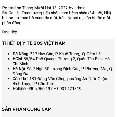
Posted on
Tháng Mười Hai 13, 2022
by
admin
BV Da liễu Trung ương tiếp nhận nam bệnh nhân (34 tuổi, HN)
bị hoại tử toàn bộ vùng da mũi, trán. Ngoài ra, còn bị tắc một
phần động...
Đọc tiếp
THIẾT BỊ Y TẾ BOS VIỆT NAM
Đà Nẵng:
217 Huy Cận, P. Khuê Trung, Q. Cẩm Lệ
HCM
: 86/54 Phổ Quang, Phường 2, Quận Tân Bình, Hồ
Chí Minh
Hà Nội:
Số 7 Ngõ 30 Lương Định Của, P. Phương Mai, Q.
Đống Đa
Cần Thơ:
181 Đồng Văn Cống, phường An Thới, Quận
Bình Thủy, TP Cần Thơ
Hotline:
0905.960.197 – 0931.121319
SẢN PHẨM CUNG CÂP