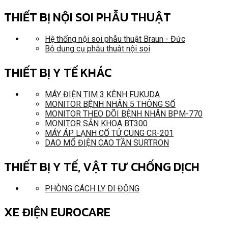
THIẾT BỊ NỘI SOI PHẪU THUẬT
Hệ thống nội soi phẫu thuật Braun - Đức
Bộ dụng cụ phẫu thuật nội soi
THIẾT BỊ Y TẾ KHÁC
MÁY ĐIỆN TIM 3 KÊNH FUKUDA
MONITOR BỆNH NHÂN 5 THÔNG SỐ
MONITOR THEO DÕI BỆNH NHÂN BPM-770
MONITOR SẢN KHOA BT300
MÁY ÁP LẠNH CỔ TỬ CUNG CR-201
DAO MỔ ĐIỆN CAO TẦN SURTRON
THIẾT BỊ Y TẾ, VẬT TƯ CHỐNG DỊCH
PHÒNG CÁCH LY DI ĐỘNG
XE ĐIỆN EUROCARE