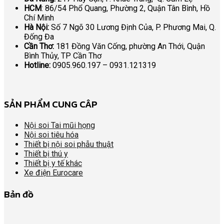
HCM
: 86/54 Phổ Quang, Phường 2, Quận Tân Bình, Hồ
Chí Minh
Hà Nội:
Số 7 Ngõ 30 Lương Định Của, P. Phương Mai, Q.
Đống Đa
Cần Thơ:
181 Đồng Văn Cống, phường An Thới, Quận
Bình Thủy, TP Cần Thơ
Hotline:
0905.960.197 – 0931.121319
SẢN PHẨM CUNG CÂP
Nội soi Tai mũi họng
Nội soi tiêu hóa
Thiết bị nội soi phẫu thuật
Thiết bị thú y
Thiết bị y tế khác
Xe điện Eurocare
Bản đồ