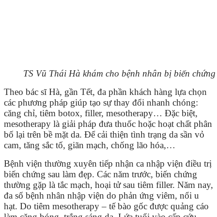
TS Vũ Thái Hà khám cho bệnh nhân bị biến chứng v
Theo bác sĩ Hà, gần Tết, đa phần khách hàng lựa chọn
các phương pháp giúp tạo sự thay đổi nhanh chóng:
căng chỉ, tiêm botox, filler, mesotherapy… Đặc biệt,
mesotherapy là giải pháp đưa thuốc hoặc hoạt chất phân
bố lại trên bề mặt da. Để cải thiện tình trạng da sần vỏ
cam, tăng sắc tố, giãn mạch, chống lão hóa,…
Bệnh viện thường xuyên tiếp nhận ca nhập viện điều trị
biến chứng sau làm đẹp. Các năm trước, biến chứng
thường gặp là tắc mạch, hoại tử sau tiêm filler. Năm nay,
đa số bệnh nhân nhập viện do phản ứng viêm, nổi u
hạt. Do tiêm mesotherapy – tế bào gốc được quảng cáo
làm căng bóng, trắng sáng da. Lứa tuổi vào cấp cứu