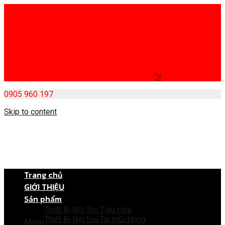
">
0905 960 197
Skip to content
Trang chủ
GIỚI THIỆU
Sản phẩm
Thiết Bị Nội Soi Tiêu Hóa
Thiết Bị Nội Soi Tai mũi Họng
Menu