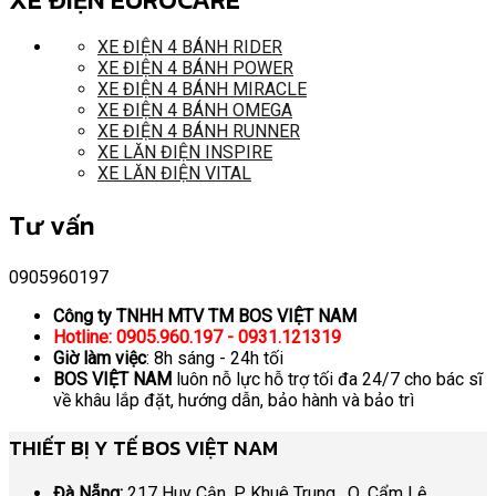
XE ĐIỆN 4 BÁNH RIDER
XE ĐIỆN 4 BÁNH POWER
XE ĐIỆN 4 BÁNH MIRACLE
XE ĐIỆN 4 BÁNH OMEGA
XE ĐIỆN 4 BÁNH RUNNER
XE LĂN ĐIỆN INSPIRE
XE LĂN ĐIỆN VITAL
Tư vấn
0905960197
Công ty TNHH MTV TM BOS VIỆT NAM
Hotline: 0905.960.197 - 0931.121319
Giờ làm việc
: 8h sáng - 24h tối
BOS VIỆT NAM
luôn nỗ lực hỗ trợ tối đa 24/7 cho bác sĩ
về khâu lắp đặt, hướng dẫn, bảo hành và bảo trì
THIẾT BỊ Y TẾ BOS VIỆT NAM
Đà Nẵng:
217 Huy Cận, P. Khuê Trung, Q. Cẩm Lệ