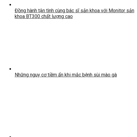
Đồng hành tận tình cùng bác sĩ sản khoa với Monitor sản
khoa BT300 chất lượng cao
Những nguy cơ tiềm ẩn khi mắc bệnh sùi mào gà