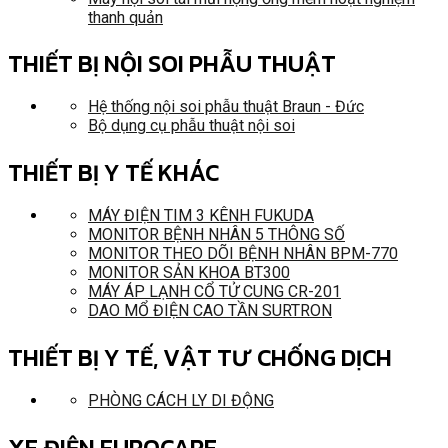
thanh quản
THIẾT BỊ NỘI SOI PHẪU THUẬT
Hệ thống nội soi phẫu thuật Braun - Đức
Bộ dụng cụ phẫu thuật nội soi
THIẾT BỊ Y TẾ KHÁC
MÁY ĐIỆN TIM 3 KÊNH FUKUDA
MONITOR BỆNH NHÂN 5 THÔNG SỐ
MONITOR THEO DÕI BỆNH NHÂN BPM-770
MONITOR SẢN KHOA BT300
MÁY ÁP LẠNH CỔ TỬ CUNG CR-201
DAO MỔ ĐIỆN CAO TẦN SURTRON
THIẾT BỊ Y TẾ, VẬT TƯ CHỐNG DỊCH
PHÒNG CÁCH LY DI ĐỘNG
XE ĐIỆN EUROCARE