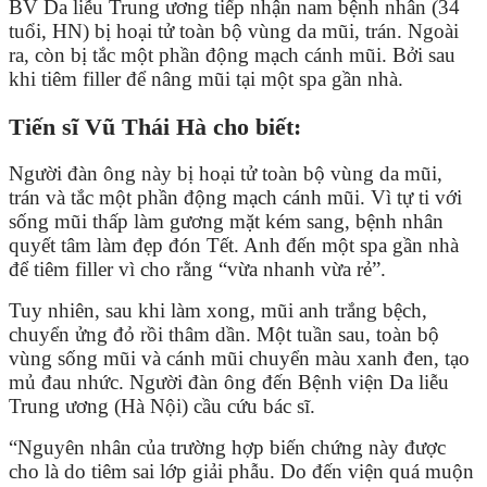
BV Da liễu Trung ương tiếp nhận nam bệnh nhân (34
tuổi, HN) bị hoại tử toàn bộ vùng da mũi, trán. Ngoài
ra, còn bị tắc một phần động mạch cánh mũi. Bởi sau
khi tiêm filler để nâng mũi tại một spa gần nhà.
Tiến sĩ Vũ Thái Hà cho biết:
Người đàn ông này bị hoại tử toàn bộ vùng da mũi,
trán và tắc một phần động mạch cánh mũi. Vì tự ti với
sống mũi thấp làm gương mặt kém sang, bệnh nhân
quyết tâm làm đẹp đón Tết. Anh đến một spa gần nhà
để tiêm filler vì cho rằng “vừa nhanh vừa rẻ”.
Tuy nhiên, sau khi làm xong, mũi anh trắng bệch,
chuyển ửng đỏ rồi thâm dần. Một tuần sau, toàn bộ
vùng sống mũi và cánh mũi chuyển màu xanh đen, tạo
mủ đau nhức. Người đàn ông đến Bệnh viện Da liễu
Trung ương (Hà Nội) cầu cứu bác sĩ.
“Nguyên nhân của trường hợp biến chứng này được
cho là do tiêm sai lớp giải phẫu. Do đến viện quá muộn