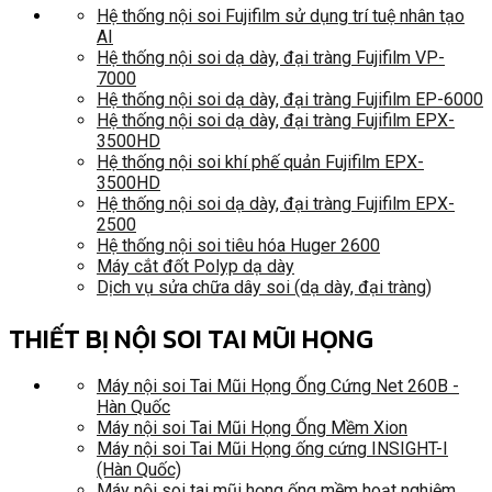
Hệ thống nội soi Fujifilm sử dụng trí tuệ nhân tạo
AI
Hệ thống nội soi dạ dày, đại tràng Fujifilm VP-
7000
Hệ thống nội soi dạ dày, đại tràng Fujifilm EP-6000
Hệ thống nội soi dạ dày, đại tràng Fujifilm EPX-
3500HD
Hệ thống nội soi khí phế quản Fujifilm EPX-
3500HD
Hệ thống nội soi dạ dày, đại tràng Fujifilm EPX-
2500
Hệ thống nội soi tiêu hóa Huger 2600
Máy cắt đốt Polyp dạ dày
Dịch vụ sửa chữa dây soi (dạ dày, đại tràng)
THIẾT BỊ NỘI SOI TAI MŨI HỌNG
Máy nội soi Tai Mũi Họng Ống Cứng Net 260B -
Hàn Quốc
Máy nội soi Tai Mũi Họng Ống Mềm Xion
Máy nội soi Tai Mũi Họng ống cứng INSIGHT-I
(Hàn Quốc)
Máy nội soi tai mũi họng ống mềm hoạt nghiệm