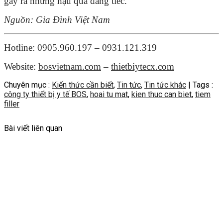
gây ra những hậu quả đáng tiếc.
Nguồn: Gia Đình Việt Nam
Hotline: 0905.960.197 – 0931.121.319
Website:
bosvietnam.com
–
thietbiytecx.com
Chuyên mục :
Kiến thức cần biết
,
Tin tức
,
Tin tức khác
| Tags :
công ty thiết bị y tế BOS
,
hoai tu mat
,
kien thuc can biet
,
tiem
filler
Bài viết liên quan