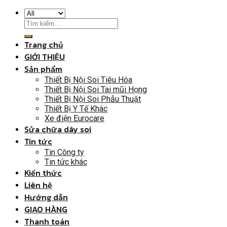
Trang chủ
GIỚI THIỆU
Sản phẩm
Thiết Bị Nội Soi Tiêu Hóa
Thiết Bị Nội Soi Tai mũi Họng
Thiết Bị Nội Soi Phẫu Thuật
Thiết Bị Y Tế Khác
Xe điện Eurocare
Sửa chữa dây soi
Tin tức
Tin Công ty
Tin tức khác
Kiến thức
Liên hệ
Hướng dẫn
GIAO HÀNG
Thanh toán