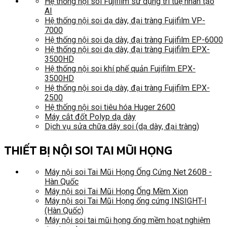
Hệ thống nội soi Fujifilm sử dụng trí tuệ nhân tạo
AI
Hệ thống nội soi dạ dày, đại tràng Fujifilm VP-
7000
Hệ thống nội soi dạ dày, đại tràng Fujifilm EP-6000
Hệ thống nội soi dạ dày, đại tràng Fujifilm EPX-
3500HD
Hệ thống nội soi khí phế quản Fujifilm EPX-
3500HD
Hệ thống nội soi dạ dày, đại tràng Fujifilm EPX-
2500
Hệ thống nội soi tiêu hóa Huger 2600
Máy cắt đốt Polyp dạ dày
Dịch vụ sửa chữa dây soi (dạ dày, đại tràng)
THIẾT BỊ NỘI SOI TAI MŨI HỌNG
Máy nội soi Tai Mũi Họng Ống Cứng Net 260B -
Hàn Quốc
Máy nội soi Tai Mũi Họng Ống Mềm Xion
Máy nội soi Tai Mũi Họng ống cứng INSIGHT-I
(Hàn Quốc)
Máy nội soi tai mũi họng ống mềm hoạt nghiệm