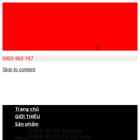
">
0905 960 197
Skip to content
Trang chủ
GIỚI THIỆU
Sản phẩm
Thiết Bị Nội Soi Tiêu Hóa
Thiết Bị Nội Soi Tai mũi Họng
Menu