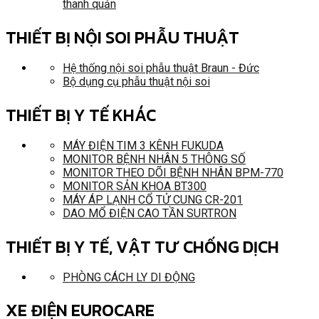
thanh quản
THIẾT BỊ NỘI SOI PHẪU THUẬT
Hệ thống nội soi phẫu thuật Braun - Đức
Bộ dụng cụ phẫu thuật nội soi
THIẾT BỊ Y TẾ KHÁC
MÁY ĐIỆN TIM 3 KÊNH FUKUDA
MONITOR BỆNH NHÂN 5 THÔNG SỐ
MONITOR THEO DÕI BỆNH NHÂN BPM-770
MONITOR SẢN KHOA BT300
MÁY ÁP LẠNH CỔ TỬ CUNG CR-201
DAO MỔ ĐIỆN CAO TẦN SURTRON
THIẾT BỊ Y TẾ, VẬT TƯ CHỐNG DỊCH
PHÒNG CÁCH LY DI ĐỘNG
XE ĐIỆN EUROCARE