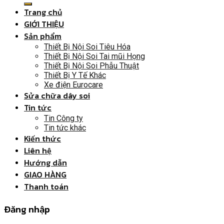
Trang chủ
GIỚI THIỆU
Sản phẩm
Thiết Bị Nội Soi Tiêu Hóa
Thiết Bị Nội Soi Tai mũi Họng
Thiết Bị Nội Soi Phẫu Thuật
Thiết Bị Y Tế Khác
Xe điện Eurocare
Sửa chữa dây soi
Tin tức
Tin Công ty
Tin tức khác
Kiến thức
Liên hệ
Hướng dẫn
GIAO HÀNG
Thanh toán
Đăng nhập